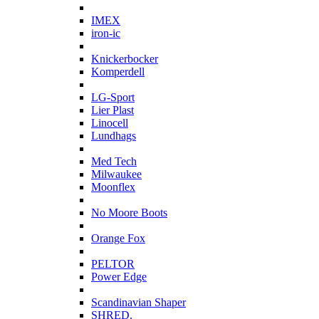
I
IMEX
iron-ic
K
Knickerbocker
Komperdell
L
LG-Sport
Lier Plast
Linocell
Lundhags
M
Med Tech
Milwaukee
Moonflex
N
No Moore Boots
O
Orange Fox
P
PELTOR
Power Edge
S
Scandinavian Shaper
SHRED.