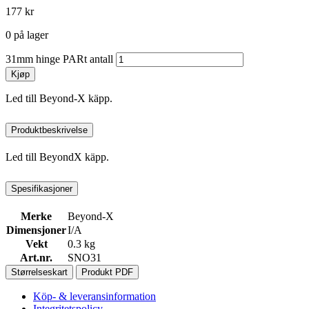
177
kr
0 på lager
31mm hinge PARt antall
Kjøp
Led till Beyond-X käpp.
Produktbeskrivelse
Led till BeyondX käpp.
Spesifikasjoner
Merke
Beyond-X
Dimensjoner
I/A
Vekt
0.3 kg
Art.nr.
SNO31
Størrelseskart
Produkt PDF
Köp- & leveransinformation
Integritetspolicy