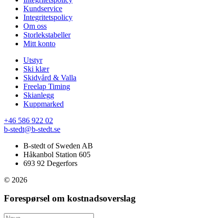
Kundservice
Integritetspolicy
Om oss
Storlekstabeller
Mitt konto
Utstyr
Ski klær
Skidvård & Valla
Freelap Timing
Skianlegg
Kuppmarked
+46 586 922 02
b-stedt@b-stedt.se
B-stedt of Sweden AB
Håkanbol Station 605
693 92 Degerfors
© 2026
Forespørsel om kostnadsoverslag