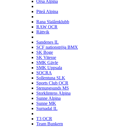
Orsa Alpina
P
Piteå Alpina
R
Rana Slalåmklubb
RAW OCR
Rättvik
S
Sandenes IL
SCF nationströja BMX
SK Boge
SK Vitesse
SMK Gävle
SMK Uppsala
SOCRA
Sollentuna SLK
Sports Club OCR
Stenungsunds MS
Storklintens Alpina
Sunne Alpina
Sunne MK
Surnadal IL
T
T3 OCR
Team Bunkern