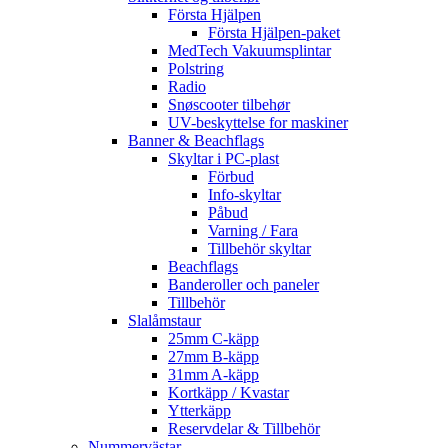
Första Hjälpen
Första Hjälpen-paket
MedTech Vakuumsplintar
Polstring
Radio
Snøscooter tilbehør
UV-beskyttelse for maskiner
Banner & Beachflags
Skyltar i PC-plast
Förbud
Info-skyltar
Påbud
Varning / Fara
Tillbehör skyltar
Beachflags
Banderoller och paneler
Tillbehör
Slalåmstaur
25mm C-käpp
27mm B-käpp
31mm A-käpp
Kortkäpp / Kvastar
Ytterkäpp
Reservdelar & Tillbehör
Nummervästar