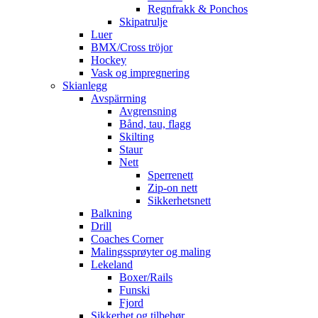
Regnfrakk & Ponchos
Skipatrulje
Luer
BMX/Cross tröjor
Hockey
Vask og impregnering
Skianlegg
Avspärrning
Avgrensning
Bånd, tau, flagg
Skilting
Staur
Nett
Sperrenett
Zip-on nett
Sikkerhetsnett
Balkning
Drill
Coaches Corner
Malingssprøyter og maling
Lekeland
Boxer/Rails
Funski
Fjord
Sikkerhet og tilbehør