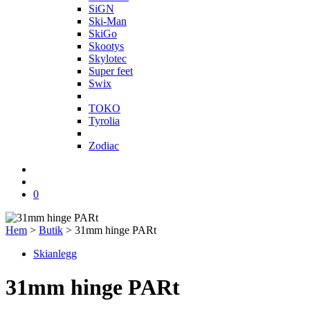
SiGN
Ski-Man
SkiGo
Skootys
Skylotec
Super feet
Swix
T
TOKO
Tyrolia
Z
Zodiac
0
Hem
>
Butik
>
31mm hinge PARt
Skianlegg
31mm hinge PARt