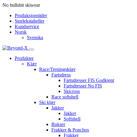
No bullshit skiwear
Produksjonstider
Storlekstabeller
Kundservice
Norsk
Svenska
Produkter
Klær
Race/Treningsklær
Fartsdress
Fartsdresser FIS Godkjent
Fartsdresser No FIS
Skicross
Race softshell
Ski klær
Jakker
Jakker
Softshell
Bukser
Frakker & Ponchos
Frakker