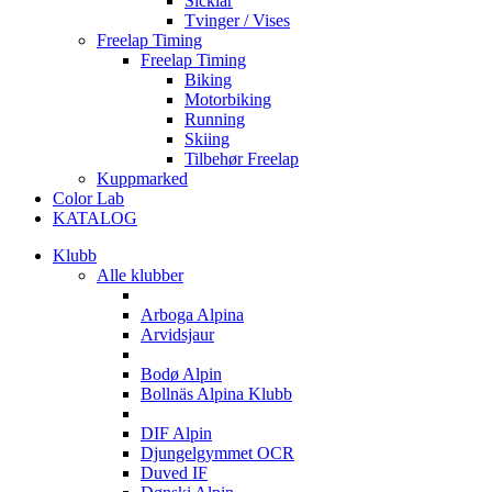
Sicklar
Tvinger / Vises
Freelap Timing
Freelap Timing
Biking
Motorbiking
Running
Skiing
Tilbehør Freelap
Kuppmarked
Color Lab
KATALOG
Klubb
Alle klubber
A
Arboga Alpina
Arvidsjaur
B
Bodø Alpin
Bollnäs Alpina Klubb
D
DIF Alpin
Djungelgymmet OCR
Duved IF