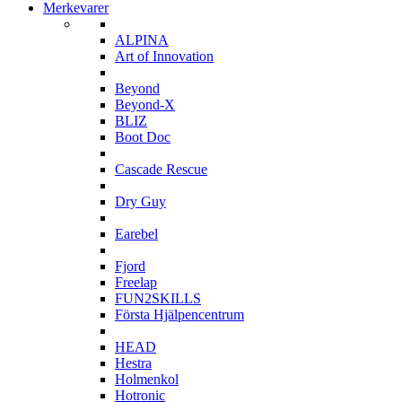
Merkevarer
A
ALPINA
Art of Innovation
B
Beyond
Beyond-X
BLIZ
Boot Doc
C
Cascade Rescue
D
Dry Guy
E
Earebel
F
Fjord
Freelap
FUN2SKILLS
Första Hjälpencentrum
H
HEAD
Hestra
Holmenkol
Hotronic