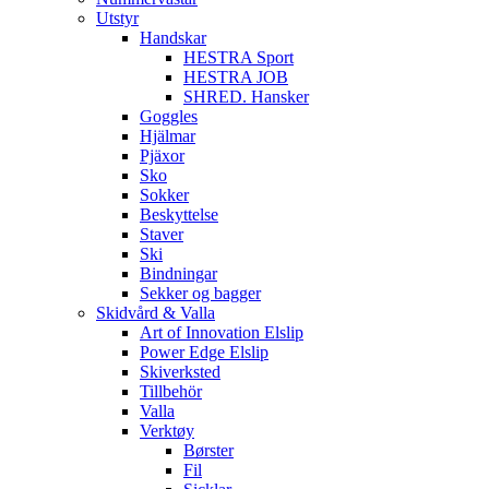
Utstyr
Handskar
HESTRA Sport
HESTRA JOB
SHRED. Hansker
Goggles
Hjälmar
Pjäxor
Sko
Sokker
Beskyttelse
Staver
Ski
Bindningar
Sekker og bagger
Skidvård & Valla
Art of Innovation Elslip
Power Edge Elslip
Skiverksted
Tillbehör
Valla
Verktøy
Børster
Fil