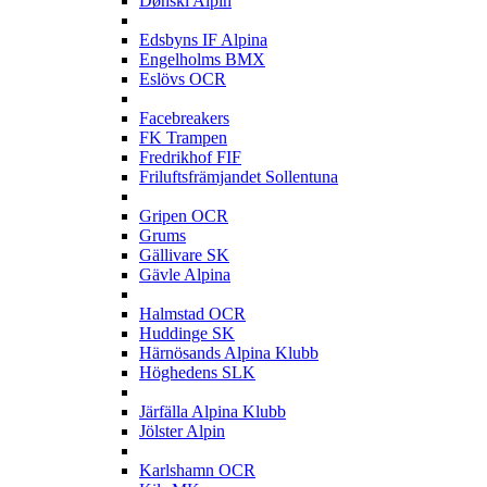
Dønski Alpin
E
Edsbyns IF Alpina
Engelholms BMX
Eslövs OCR
F
Facebreakers
FK Trampen
Fredrikhof FIF
Friluftsfrämjandet Sollentuna
G
Gripen OCR
Grums
Gällivare SK
Gävle Alpina
H
Halmstad OCR
Huddinge SK
Härnösands Alpina Klubb
Höghedens SLK
J
Järfälla Alpina Klubb
Jölster Alpin
K
Karlshamn OCR