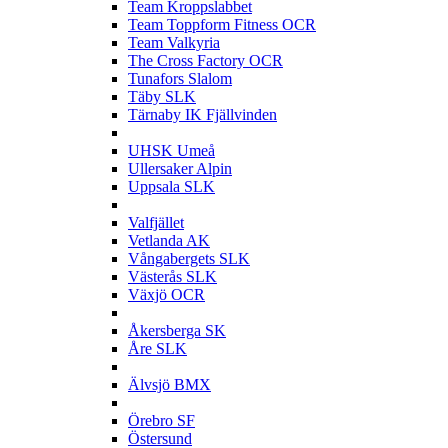
Team Kroppslabbet
Team Toppform Fitness OCR
Team Valkyria
The Cross Factory OCR
Tunafors Slalom
Täby SLK
Tärnaby IK Fjällvinden
U
UHSK Umeå
Ullersaker Alpin
Uppsala SLK
V
Valfjället
Vetlanda AK
Vångabergets SLK
Västerås SLK
Växjö OCR
Å
Åkersberga SK
Åre SLK
Ä
Älvsjö BMX
Ö
Örebro SF
Östersund