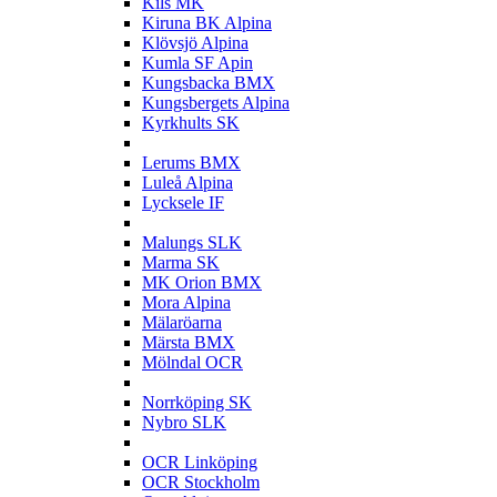
Kils MK
Kiruna BK Alpina
Klövsjö Alpina
Kumla SF Apin
Kungsbacka BMX
Kungsbergets Alpina
Kyrkhults SK
L
Lerums BMX
Luleå Alpina
Lycksele IF
M
Malungs SLK
Marma SK
MK Orion BMX
Mora Alpina
Mälaröarna
Märsta BMX
Mölndal OCR
N
Norrköping SK
Nybro SLK
O
OCR Linköping
OCR Stockholm