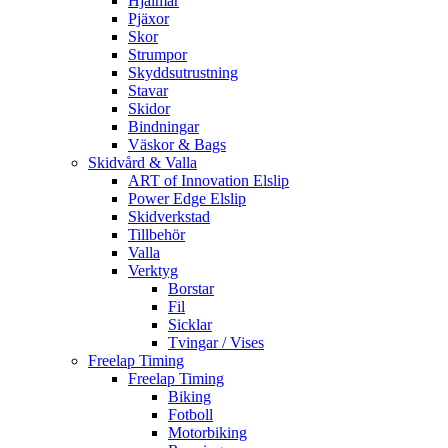
Hjälmar
Pjäxor
Skor
Strumpor
Skyddsutrustning
Stavar
Skidor
Bindningar
Väskor & Bags
Skidvård & Valla
ART of Innovation Elslip
Power Edge Elslip
Skidverkstad
Tillbehör
Valla
Verktyg
Borstar
Fil
Sicklar
Tvingar / Vises
Freelap Timing
Freelap Timing
Biking
Fotboll
Motorbiking