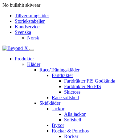
No bullshit skiwear
Tillverkningstider
Storlekstabeller
Kundservice
Svenska
Norsk
Produkter
Kläder
Race/Träningskläder
Fartdräkter
Fartdräkter FIS Godkända
Fartdräkter No FIS
Skicross
Race softshell
Skidkläder
Jackor
Alla jackor
Softshell
Byxor
Rockar & Ponchos
Rockar