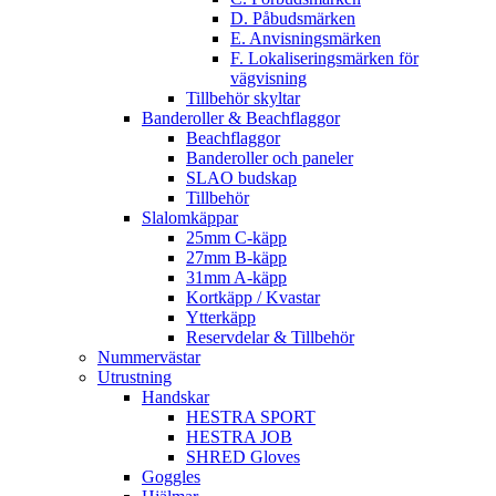
D. Påbudsmärken
E. Anvisningsmärken
F. Lokaliseringsmärken för
vägvisning
Tillbehör skyltar
Banderoller & Beachflaggor
Beachflaggor
Banderoller och paneler
SLAO budskap
Tillbehör
Slalomkäppar
25mm C-käpp
27mm B-käpp
31mm A-käpp
Kortkäpp / Kvastar
Ytterkäpp
Reservdelar & Tillbehör
Nummervästar
Utrustning
Handskar
HESTRA SPORT
HESTRA JOB
SHRED Gloves
Goggles