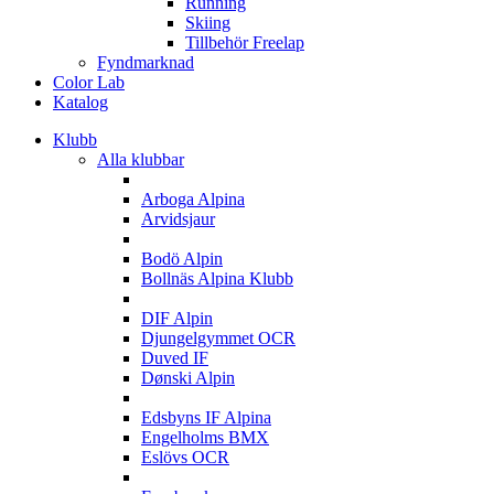
Running
Skiing
Tillbehör Freelap
Fyndmarknad
Color Lab
Katalog
Klubb
Alla klubbar
A
Arboga Alpina
Arvidsjaur
B
Bodö Alpin
Bollnäs Alpina Klubb
D
DIF Alpin
Djungelgymmet OCR
Duved IF
Dønski Alpin
E
Edsbyns IF Alpina
Engelholms BMX
Eslövs OCR
F