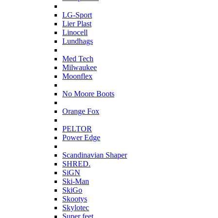
L
LG-Sport
Lier Plast
Linocell
Lundhags
M
Med Tech
Milwaukee
Moonflex
N
No Moore Boots
O
Orange Fox
P
PELTOR
Power Edge
S
Scandinavian Shaper
SHRED.
SiGN
Ski-Man
SkiGo
Skootys
Skylotec
Super feet