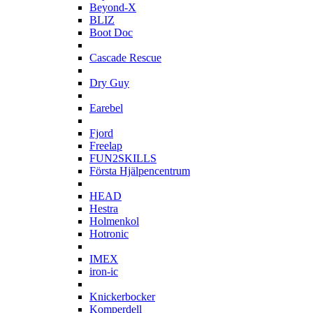
Beyond-X
BLIZ
Boot Doc
C
Cascade Rescue
D
Dry Guy
E
Earebel
F
Fjord
Freelap
FUN2SKILLS
Första Hjälpencentrum
H
HEAD
Hestra
Holmenkol
Hotronic
I
IMEX
iron-ic
K
Knickerbocker
Komperdell