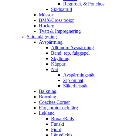
Regnrock & Ponchos
Skidpatrull
Mössor
BMX/Cross tröjor
Hockey
Tvätt & Impregnering
Skidanläggning
Avspärrning
Allt inom Avspärrning
Band, rep, falggspel
Skyltning
Käppar
Nät
Avspärrningsnät
Zip-on nät
Säkerhetsnät
Balkning
Borrning
Coaches Corner
Färgsprutor och färg
Lekland
Boxar/Rails
Funski
Fjord
Längdlekis