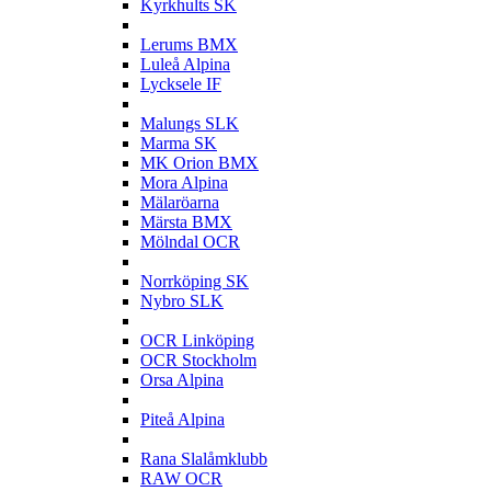
Kyrkhults SK
L
Lerums BMX
Luleå Alpina
Lycksele IF
M
Malungs SLK
Marma SK
MK Orion BMX
Mora Alpina
Mälaröarna
Märsta BMX
Mölndal OCR
N
Norrköping SK
Nybro SLK
O
OCR Linköping
OCR Stockholm
Orsa Alpina
P
Piteå Alpina
R
Rana Slalåmklubb
RAW OCR