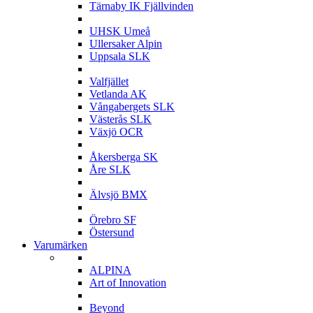
Tärnaby IK Fjällvinden
U
UHSK Umeå
Ullersaker Alpin
Uppsala SLK
V
Valfjället
Vetlanda AK
Vångabergets SLK
Västerås SLK
Växjö OCR
Å
Åkersberga SK
Åre SLK
Ä
Älvsjö BMX
Ö
Örebro SF
Östersund
Varumärken
A
ALPINA
Art of Innovation
B
Beyond