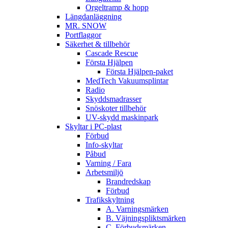
Orgeltramp & hopp
Längdanläggning
MR. SNOW
Portflaggor
Säkerhet & tillbehör
Cascade Rescue
Första Hjälpen
Första Hjälpen-paket
MedTech Vakuumsplintar
Radio
Skyddsmadrasser
Snöskoter tillbehör
UV-skydd maskinpark
Skyltar i PC-plast
Förbud
Info-skyltar
Påbud
Varning / Fara
Arbetsmiljö
Brandredskap
Förbud
Trafikskyltning
A. Varningsmärken
B. Väjningspliktsmärken
C. Förbudsmärken