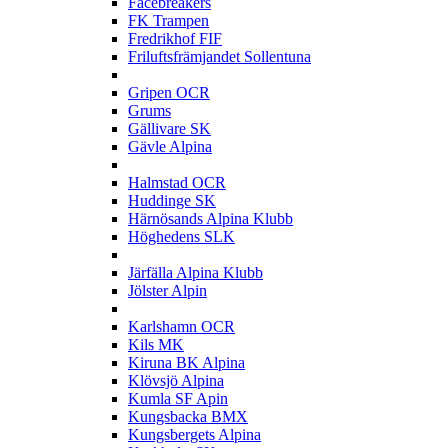
Facebreakers
FK Trampen
Fredrikhof FIF
Friluftsfrämjandet Sollentuna
G
Gripen OCR
Grums
Gällivare SK
Gävle Alpina
H
Halmstad OCR
Huddinge SK
Härnösands Alpina Klubb
Höghedens SLK
J
Järfälla Alpina Klubb
Jölster Alpin
K
Karlshamn OCR
Kils MK
Kiruna BK Alpina
Klövsjö Alpina
Kumla SF Apin
Kungsbacka BMX
Kungsbergets Alpina