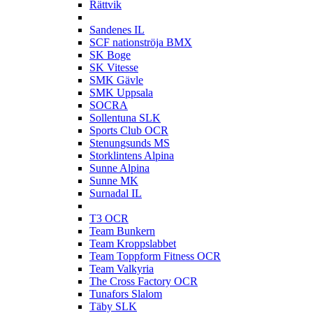
Rättvik
S
Sandenes IL
SCF nationströja BMX
SK Boge
SK Vitesse
SMK Gävle
SMK Uppsala
SOCRA
Sollentuna SLK
Sports Club OCR
Stenungsunds MS
Storklintens Alpina
Sunne Alpina
Sunne MK
Surnadal IL
T
T3 OCR
Team Bunkern
Team Kroppslabbet
Team Toppform Fitness OCR
Team Valkyria
The Cross Factory OCR
Tunafors Slalom
Täby SLK