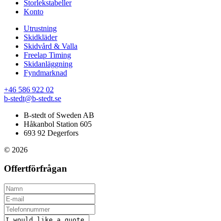
Storlekstabeller
Konto
Utrustning
Skidkläder
Skidvård & Valla
Freelap Timing
Skidanläggning
Fyndmarknad
+46 586 922 02
b-stedt@b-stedt.se
B-stedt of Sweden AB
Håkanbol Station 605
693 92 Degerfors
© 2026
Offertförfrågan