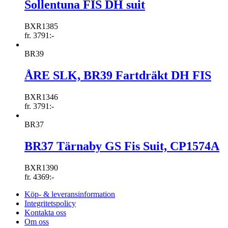
Sollentuna FIS DH suit
BXR1385
fr.
3791
:-
BR39
ÅRE SLK, BR39 Fartdräkt DH FIS
BXR1346
fr.
3791
:-
BR37
BR37 Tärnaby GS Fis Suit, CP1574A
BXR1390
fr.
4369
:-
Köp- & leveransinformation
Integritetspolicy
Kontakta oss
Om oss