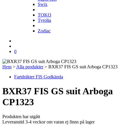
Swix
T
TOKO
Tyrolia
Z
Zodiac
0
Hem
>
Alla produkter
>
BXR37 FIS GS suit Arboga CP1323
Fartdräkter FIS Godkända
BXR37 FIS GS suit Arboga
CP1323
Produkten har utgått
Leveranstid 3-4 veckor om varan ej finns på lager