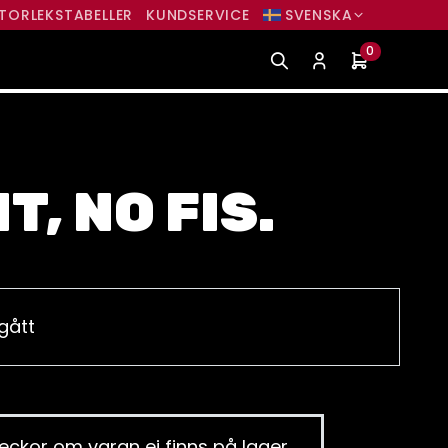
TORLEKSTABELLER
KUNDSERVICE
SVENSKA
0
T, NO FIS.
gått
eckor om varan ej finns på lager