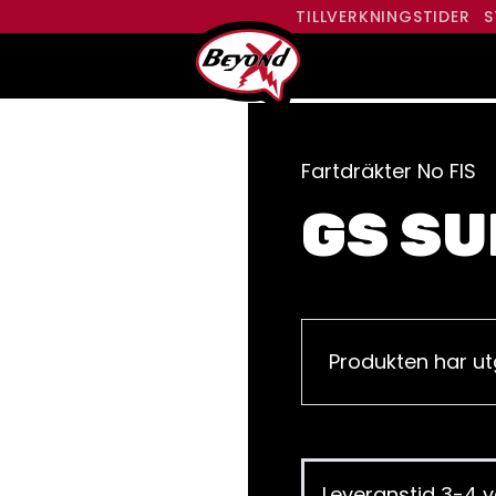
TILLVERKNINGSTIDER
S
Fartdräkter No FIS
GS SUI
Produkten har ut
Leveranstid 3-4 v