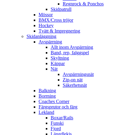
Regnrock & Ponchos
Skidpatrull
Mössor
BMX/Cross tröjor
Hockey
Tvätt & Impregnering
Skidanläggning
Avspärrning
Allt inom Avspärrning
Band, rep, falggspel
Skyltning
Käppar
Nät
Avspärrningsnät
Zip-on nät
Säkerhetsnät
Balkning
Borrning
Coaches Corner
Färgsprutor och färg
Lekland
Boxar/Rails
Funski
Fjord
Längdlekis