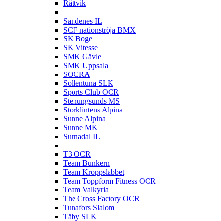
Rättvik
S
Sandenes IL
SCF nationströja BMX
SK Boge
SK Vitesse
SMK Gävle
SMK Uppsala
SOCRA
Sollentuna SLK
Sports Club OCR
Stenungsunds MS
Storklintens Alpina
Sunne Alpina
Sunne MK
Surnadal IL
T
T3 OCR
Team Bunkern
Team Kroppslabbet
Team Toppform Fitness OCR
Team Valkyria
The Cross Factory OCR
Tunafors Slalom
Täby SLK