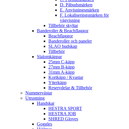
D. Påbudsmärken
E. Anvisningsmärken
F. Lokaliseringsmärken för
vägvisning
Tillbehör skyltar
Banderoller & Beachflaggor
Beachflaggor
Banderoller och paneler
SLAO budskap
Tillbehör
Slalomkäppar
25mm C-käpp
27mm B-käpp
31mm A-käpp
Kortkäpp / Kvastar
Ytterkäpp
Reservdelar & Tillbehör
Nummervästar
Utrustning
Handskar
HESTRA SPORT
HESTRA JOB
SHRED Gloves
Goggles