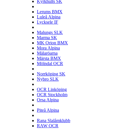
Kyrkhults SK
L
Lerums BMX
Luleå Alpina
Lycksele IF
M
Malungs SLK
Marma SK
MK Orion BMX
Mora Alpina
Mälaröarna
Märsta BMX
Mölndal OCR
N
Norrköping SK
Nybro SLK
O
OCR Linköping
OCR Stockholm
Orsa Alpina
P
Piteå Alpina
R
Rana Slalåmklubb
RAW OCR