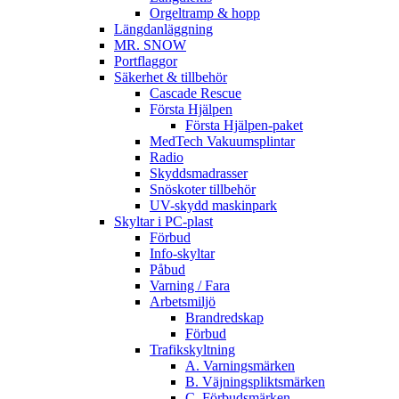
Orgeltramp & hopp
Längdanläggning
MR. SNOW
Portflaggor
Säkerhet & tillbehör
Cascade Rescue
Första Hjälpen
Första Hjälpen-paket
MedTech Vakuumsplintar
Radio
Skyddsmadrasser
Snöskoter tillbehör
UV-skydd maskinpark
Skyltar i PC-plast
Förbud
Info-skyltar
Påbud
Varning / Fara
Arbetsmiljö
Brandredskap
Förbud
Trafikskyltning
A. Varningsmärken
B. Väjningspliktsmärken
C. Förbudsmärken