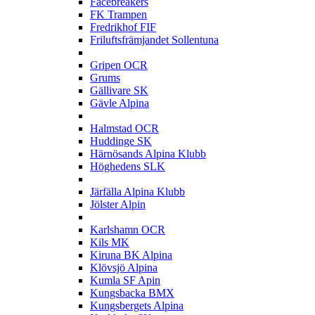
Facebreakers
FK Trampen
Fredrikhof FIF
Friluftsfrämjandet Sollentuna
G
Gripen OCR
Grums
Gällivare SK
Gävle Alpina
H
Halmstad OCR
Huddinge SK
Härnösands Alpina Klubb
Höghedens SLK
J
Järfälla Alpina Klubb
Jölster Alpin
K
Karlshamn OCR
Kils MK
Kiruna BK Alpina
Klövsjö Alpina
Kumla SF Apin
Kungsbacka BMX
Kungsbergets Alpina