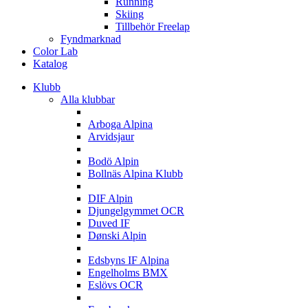
Running
Skiing
Tillbehör Freelap
Fyndmarknad
Color Lab
Katalog
Klubb
Alla klubbar
A
Arboga Alpina
Arvidsjaur
B
Bodö Alpin
Bollnäs Alpina Klubb
D
DIF Alpin
Djungelgymmet OCR
Duved IF
Dønski Alpin
E
Edsbyns IF Alpina
Engelholms BMX
Eslövs OCR
F