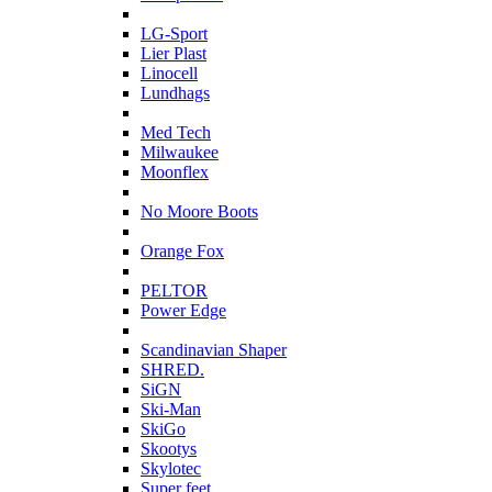
L
LG-Sport
Lier Plast
Linocell
Lundhags
M
Med Tech
Milwaukee
Moonflex
N
No Moore Boots
O
Orange Fox
P
PELTOR
Power Edge
S
Scandinavian Shaper
SHRED.
SiGN
Ski-Man
SkiGo
Skootys
Skylotec
Super feet