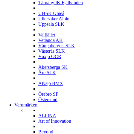
Tärnaby IK Fjällvinden
U
UHSK Umeå
Ullersaker Alpin
Uppsala SLK
V
Valfjället
Vetlanda AK
Vångabergets SLK
Västerås SLK
Växjö OCR
Å
Åkersberga SK
Åre SLK
Ä
Älvsjö BMX
Ö
Örebro SF
Östersund
Varumärken
A
ALPINA
Art of Innovation
B
Beyond