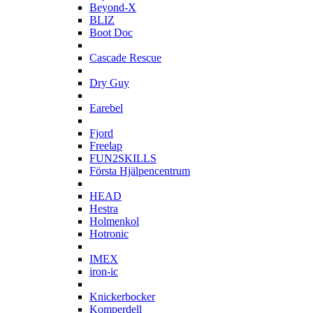
Beyond-X
BLIZ
Boot Doc
C
Cascade Rescue
D
Dry Guy
E
Earebel
F
Fjord
Freelap
FUN2SKILLS
Första Hjälpencentrum
H
HEAD
Hestra
Holmenkol
Hotronic
I
IMEX
iron-ic
K
Knickerbocker
Komperdell