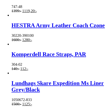
747-48
1399
:-
1119,20
:-
HESTRA Army Leather Coach Czone
30220-390100
1600
:-
1280
:-
Komperdell Race Straps, PAR
304-02
140
:-
112
:-
Lundhags Skare Expedition Ms Liner
Grey/Black
1050672-833
1500
:-
1125
:-