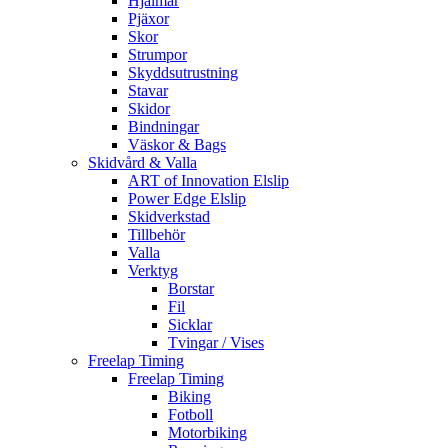
Hjälmar
Pjäxor
Skor
Strumpor
Skyddsutrustning
Stavar
Skidor
Bindningar
Väskor & Bags
Skidvård & Valla
ART of Innovation Elslip
Power Edge Elslip
Skidverkstad
Tillbehör
Valla
Verktyg
Borstar
Fil
Sicklar
Tvingar / Vises
Freelap Timing
Freelap Timing
Biking
Fotboll
Motorbiking