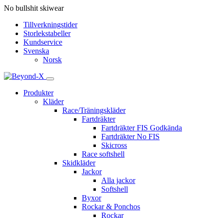
No bullshit skiwear
Tillverkningstider
Storlekstabeller
Kundservice
Svenska
Norsk
Produkter
Kläder
Race/Träningskläder
Fartdräkter
Fartdräkter FIS Godkända
Fartdräkter No FIS
Skicross
Race softshell
Skidkläder
Jackor
Alla jackor
Softshell
Byxor
Rockar & Ponchos
Rockar