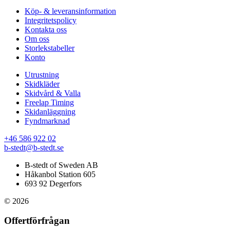
Köp- & leveransinformation
Integritetspolicy
Kontakta oss
Om oss
Storlekstabeller
Konto
Utrustning
Skidkläder
Skidvård & Valla
Freelap Timing
Skidanläggning
Fyndmarknad
+46 586 922 02
b-stedt@b-stedt.se
B-stedt of Sweden AB
Håkanbol Station 605
693 92 Degerfors
© 2026
Offertförfrågan