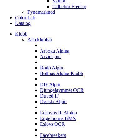
Skiing
Tillbehör Freelap
Fyndmarknad
Color Lab
Katalog
Klubb
Alla klubbar
A
Arboga Alpina
Arvidsjaur
B
Bodö Alpin
Bollnäs Alpina Klubb
D
DIF Alpin
Djungelgymmet OCR
Duved IF
Dønski Alpin
E
Edsbyns IF Alpina
Engelholms BMX
Eslövs OCR
F
Facebreakers