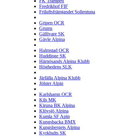
FK Trampen
Fredrikhof FIF
Friluftsfrämjandet Sollentuna
G
Gripen OCR
Grums
Gällivare SK
Gävle Alpina
H
Halmstad OCR
Huddinge SK
Härnösands Alpina Klubb
Höghedens SLK
J
Järfälla Alpina Klubb
Jölster Alpin
K
Karlshamn OCR
Kils MK
Kiruna BK Alpina
Klövsjö Alpina
Kumla SF Apin
Kungsbacka BMX
Kungsbergets Alpina
Kyrkhults SK