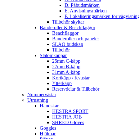
D. Påbudsmärken
E. Anvisningsmärken
F. Lokaliseringsmärken för vägvisnin
Tillbehör skyltar
Banderoller & Beachflaggor
Beachflaggor
Banderoller och paneler
SLAO budskap
Tillbehör
Slalomkäppar
25mm C-käpp
27mm B-käpp
31mm A-käpp
Kortkäpp / Kvastar
Ytterkäpp
Reservdelar & Tillbehör
Nummervästar
Utrustning
Handskar
HESTRA SPORT
HESTRA JOB
SHRED Gloves
Goggles
Hjälmar