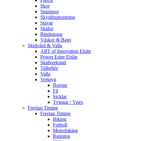
Pjäxor
Skor
Strumpor
Skyddsutrustning
Stavar
Skidor
Bindningar
Väskor & Bags
Skidvård & Valla
ART of Innovation Elslip
Power Edge Elslip
Skidverkstad
Tillbehör
Valla
Verktyg
Borstar
Fil
Sicklar
Tvingar / Vises
Freelap Timing
Freelap Timing
Biking
Fotboll
Motorbiking
Running