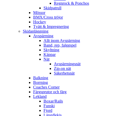
Regnrock & Ponchos
Skidpatrull
Mössor
BMX/Cross tröjor
Hockey
Tvätt & Impregnering
Skidanläggning
Avspärrning
Allt inom Avspärrning
Band, rep, falggspel
Skyltning
Käppar
Nät
Avspärrningsnät
Zip-on nät
Säkerhetsnät
Balkning
Borrning
Coaches Corner
Färgsprutor och färg
Lekland
Boxar/Rails
Funski
Fjord
Längdlekis