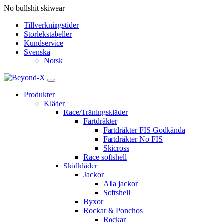
No bullshit skiwear
Tillverkningstider
Storlekstabeller
Kundservice
Svenska
Norsk
Produkter
Kläder
Race/Träningskläder
Fartdräkter
Fartdräkter FIS Godkända
Fartdräkter No FIS
Skicross
Race softshell
Skidkläder
Jackor
Alla jackor
Softshell
Byxor
Rockar & Ponchos
Rockar