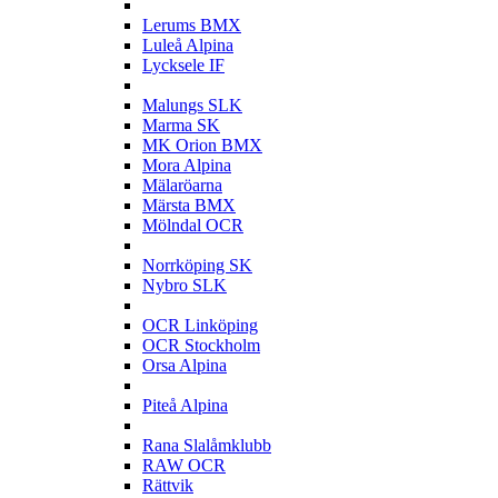
L
Lerums BMX
Luleå Alpina
Lycksele IF
M
Malungs SLK
Marma SK
MK Orion BMX
Mora Alpina
Mälaröarna
Märsta BMX
Mölndal OCR
N
Norrköping SK
Nybro SLK
O
OCR Linköping
OCR Stockholm
Orsa Alpina
P
Piteå Alpina
R
Rana Slalåmklubb
RAW OCR
Rättvik