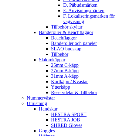
D. Påbudsmärken
E. Anvisningsmärken
F. Lokaliseringsmärken för
vägvisning
Tillbehör skyltar
Banderoller & Beachflaggor
Beachflaggor
Banderoller och paneler
SLAO budskap
Tillbehör
Slalomkäppar
25mm C-käpp
27mm B-käpp
31mm A-käpp
Kortkäpp / Kvastar
Ytterkäpp
Reservdelar & Tillbehör
Nummervästar
Utrustning
Handskar
HESTRA SPORT
HESTRA JOB
SHRED Gloves
Goggles