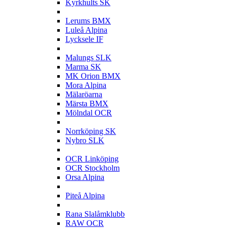
Kyrkhults SK
L
Lerums BMX
Luleå Alpina
Lycksele IF
M
Malungs SLK
Marma SK
MK Orion BMX
Mora Alpina
Mälaröarna
Märsta BMX
Mölndal OCR
N
Norrköping SK
Nybro SLK
O
OCR Linköping
OCR Stockholm
Orsa Alpina
P
Piteå Alpina
R
Rana Slalåmklubb
RAW OCR