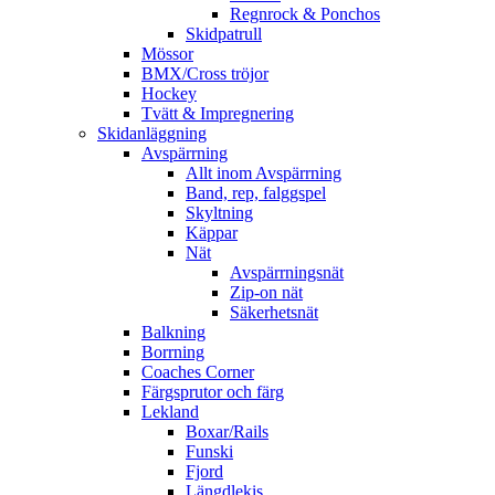
Regnrock & Ponchos
Skidpatrull
Mössor
BMX/Cross tröjor
Hockey
Tvätt & Impregnering
Skidanläggning
Avspärrning
Allt inom Avspärrning
Band, rep, falggspel
Skyltning
Käppar
Nät
Avspärrningsnät
Zip-on nät
Säkerhetsnät
Balkning
Borrning
Coaches Corner
Färgsprutor och färg
Lekland
Boxar/Rails
Funski
Fjord
Längdlekis