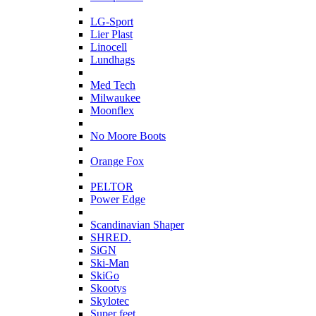
L
LG-Sport
Lier Plast
Linocell
Lundhags
M
Med Tech
Milwaukee
Moonflex
N
No Moore Boots
O
Orange Fox
P
PELTOR
Power Edge
S
Scandinavian Shaper
SHRED.
SiGN
Ski-Man
SkiGo
Skootys
Skylotec
Super feet