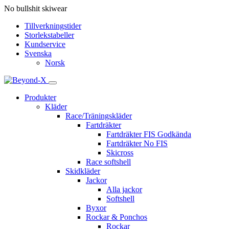
No bullshit skiwear
Tillverkningstider
Storlekstabeller
Kundservice
Svenska
Norsk
Produkter
Kläder
Race/Träningskläder
Fartdräkter
Fartdräkter FIS Godkända
Fartdräkter No FIS
Skicross
Race softshell
Skidkläder
Jackor
Alla jackor
Softshell
Byxor
Rockar & Ponchos
Rockar