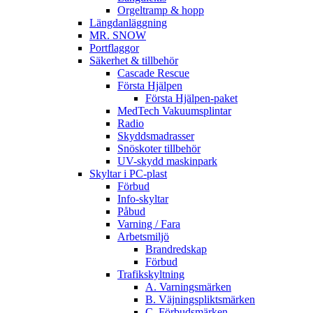
Orgeltramp & hopp
Längdanläggning
MR. SNOW
Portflaggor
Säkerhet & tillbehör
Cascade Rescue
Första Hjälpen
Första Hjälpen-paket
MedTech Vakuumsplintar
Radio
Skyddsmadrasser
Snöskoter tillbehör
UV-skydd maskinpark
Skyltar i PC-plast
Förbud
Info-skyltar
Påbud
Varning / Fara
Arbetsmiljö
Brandredskap
Förbud
Trafikskyltning
A. Varningsmärken
B. Väjningspliktsmärken
C. Förbudsmärken