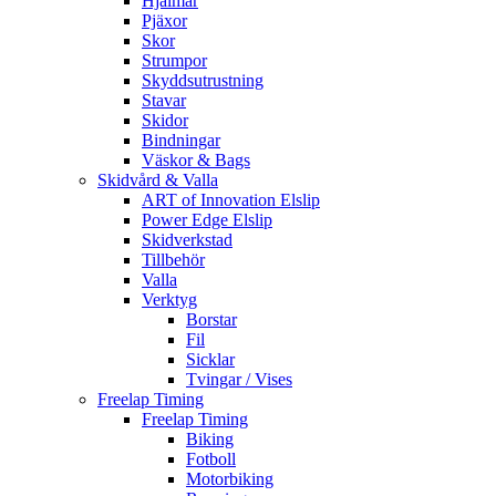
Hjälmar
Pjäxor
Skor
Strumpor
Skyddsutrustning
Stavar
Skidor
Bindningar
Väskor & Bags
Skidvård & Valla
ART of Innovation Elslip
Power Edge Elslip
Skidverkstad
Tillbehör
Valla
Verktyg
Borstar
Fil
Sicklar
Tvingar / Vises
Freelap Timing
Freelap Timing
Biking
Fotboll
Motorbiking