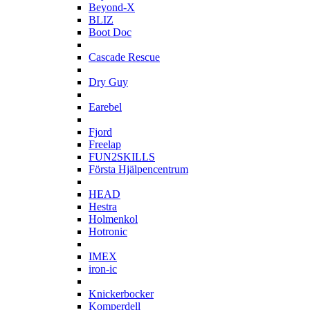
Beyond-X
BLIZ
Boot Doc
C
Cascade Rescue
D
Dry Guy
E
Earebel
F
Fjord
Freelap
FUN2SKILLS
Första Hjälpencentrum
H
HEAD
Hestra
Holmenkol
Hotronic
I
IMEX
iron-ic
K
Knickerbocker
Komperdell