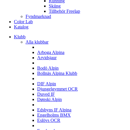
Running
Skiing
Tillbehör Freelap
Fyndmarknad
Color Lab
Katalog
Klubb
Alla klubbar
A
Arboga Alpina
Arvidsjaur
B
Bodö Alpin
Bollnäs Alpina Klubb
D
DIF Alpin
Djungelgymmet OCR
Duved IF
Dønski Alpin
E
Edsbyns IF Alpina
Engelholms BMX
Eslövs OCR
F