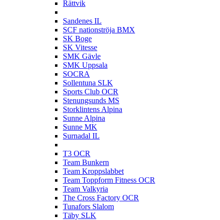
Rättvik
S
Sandenes IL
SCF nationströja BMX
SK Boge
SK Vitesse
SMK Gävle
SMK Uppsala
SOCRA
Sollentuna SLK
Sports Club OCR
Stenungsunds MS
Storklintens Alpina
Sunne Alpina
Sunne MK
Surnadal IL
T
T3 OCR
Team Bunkern
Team Kroppslabbet
Team Toppform Fitness OCR
Team Valkyria
The Cross Factory OCR
Tunafors Slalom
Täby SLK