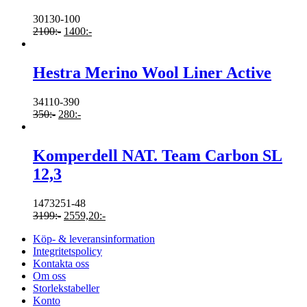
30130-100
2100
:-
1400
:-
Hestra Merino Wool Liner Active
34110-390
350
:-
280
:-
Komperdell NAT. Team Carbon SL
12,3
1473251-48
3199
:-
2559,20
:-
Köp- & leveransinformation
Integritetspolicy
Kontakta oss
Om oss
Storlekstabeller
Konto