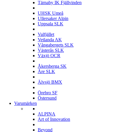
Tärnaby IK Fjällvinden
U
UHSK Umeå
Ullersaker Alpin
Uppsala SLK
V
Valfjället
Vetlanda AK
Vångabergets SLK
Västerås SLK
Växjö OCR
Å
Åkersberga SK
Åre SLK
Ä
Älvsjö BMX
Ö
Örebro SF
Östersund
Varumärken
A
ALPINA
Art of Innovation
B
Beyond