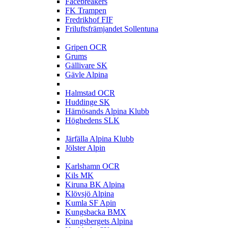
Facebreakers
FK Trampen
Fredrikhof FIF
Friluftsfrämjandet Sollentuna
G
Gripen OCR
Grums
Gällivare SK
Gävle Alpina
H
Halmstad OCR
Huddinge SK
Härnösands Alpina Klubb
Höghedens SLK
J
Järfälla Alpina Klubb
Jölster Alpin
K
Karlshamn OCR
Kils MK
Kiruna BK Alpina
Klövsjö Alpina
Kumla SF Apin
Kungsbacka BMX
Kungsbergets Alpina