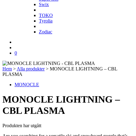
Swix
T
TOKO
Tyrolia
Z
Zodiac
0
Hem
>
Alla produkter
>
MONOCLE LIGHTNING – CBL
PLASMA
MONOCLE
MONOCLE LIGHTNING –
CBL PLASMA
Produkten har utgått
Are you searching for a versatile ski and snowboard goggle that’s