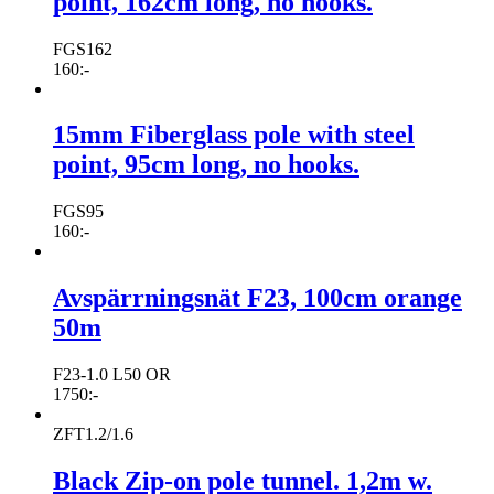
point, 162cm long, no hooks.
FGS162
160
:-
15mm Fiberglass pole with steel
point, 95cm long, no hooks.
FGS95
160
:-
Avspärrningsnät F23, 100cm orange
50m
F23-1.0 L50 OR
1750
:-
ZFT1.2/1.6
Black Zip-on pole tunnel. 1,2m w.