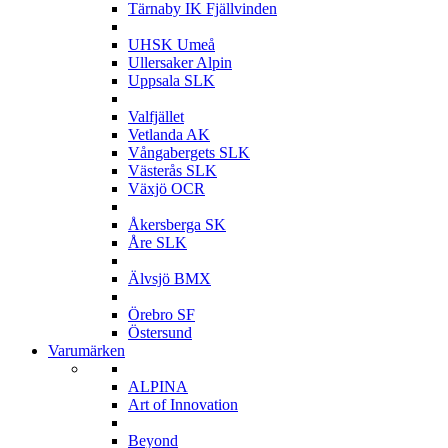
Tärnaby IK Fjällvinden
U
UHSK Umeå
Ullersaker Alpin
Uppsala SLK
V
Valfjället
Vetlanda AK
Vångabergets SLK
Västerås SLK
Växjö OCR
Å
Åkersberga SK
Åre SLK
Ä
Älvsjö BMX
Ö
Örebro SF
Östersund
Varumärken
A
ALPINA
Art of Innovation
B
Beyond