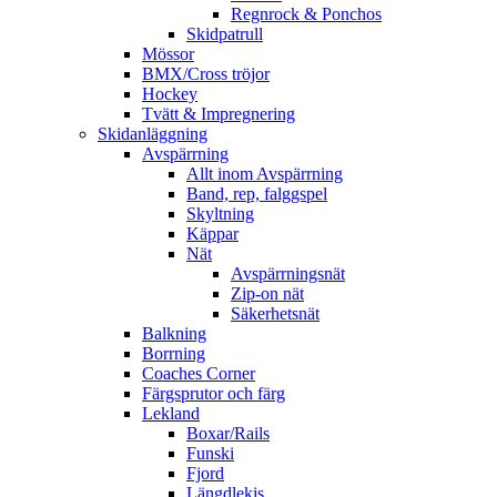
Regnrock & Ponchos
Skidpatrull
Mössor
BMX/Cross tröjor
Hockey
Tvätt & Impregnering
Skidanläggning
Avspärrning
Allt inom Avspärrning
Band, rep, falggspel
Skyltning
Käppar
Nät
Avspärrningsnät
Zip-on nät
Säkerhetsnät
Balkning
Borrning
Coaches Corner
Färgsprutor och färg
Lekland
Boxar/Rails
Funski
Fjord
Längdlekis