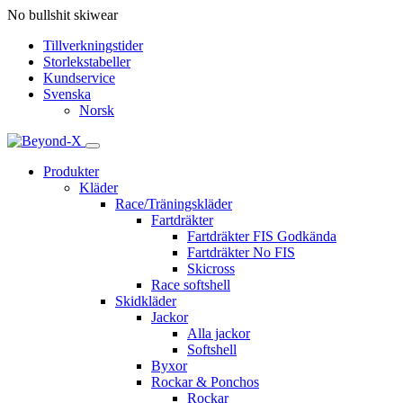
No bullshit skiwear
Tillverkningstider
Storlekstabeller
Kundservice
Svenska
Norsk
Produkter
Kläder
Race/Träningskläder
Fartdräkter
Fartdräkter FIS Godkända
Fartdräkter No FIS
Skicross
Race softshell
Skidkläder
Jackor
Alla jackor
Softshell
Byxor
Rockar & Ponchos
Rockar