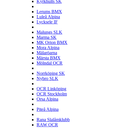
Kyrkhults SK
L
Lerums BMX
Luleå Alpina
Lycksele IF
M
Malungs SLK
Marma SK
MK Orion BMX
Mora Alpina
Mälaröarna
Märsta BMX
Mölndal OCR
N
Norrköping SK
Nybro SLK
O
OCR Linköping
OCR Stockholm
Orsa Alpina
P
Piteå Alpina
R
Rana Slalåmklubb
RAW OCR