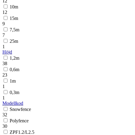
12
10m
12
15m
9
7,5m
7
25m
1
Höjd
1,2m
38
0,6m
23
1m
1
0,3m
1
Modellkod
Snowfence
32
Polyfence
30
ZPF1.2/L2.5