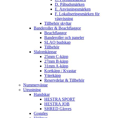
D. Påbudsmärken
E. Anvisningsmärken
F. Lokaliseringsmärken för
vägvisning
Tillbehör skyltar
Banderoller & Beachflaggor
Beachflaggor
Banderoller och paneler
SLAO budskap
Tillbehör
Slalomkäppar
25mm C-käpp
27mm B-käpp
31mm A-käpp
Kortkäpp / Kvastar
Ytterkäpp
Reservdelar & Tillbehör
Nummervästar
Utrustning
Handskar
HESTRA SPORT
HESTRA JOB
SHRED Gloves
Goggles