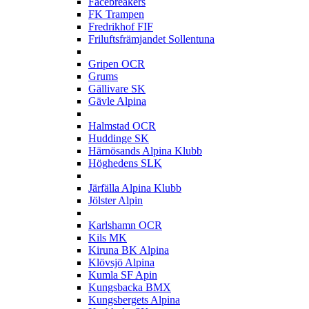
Facebreakers
FK Trampen
Fredrikhof FIF
Friluftsfrämjandet Sollentuna
G
Gripen OCR
Grums
Gällivare SK
Gävle Alpina
H
Halmstad OCR
Huddinge SK
Härnösands Alpina Klubb
Höghedens SLK
J
Järfälla Alpina Klubb
Jölster Alpin
K
Karlshamn OCR
Kils MK
Kiruna BK Alpina
Klövsjö Alpina
Kumla SF Apin
Kungsbacka BMX
Kungsbergets Alpina