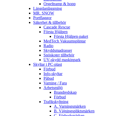
Orgeltramp & hopp
Längdanläggning
MR. SNOW
Portflaggor
Säkerhet & tillbehör
Cascade Rescue
Första Hjälpen
Första Hjälpen-paket
MedTech Vakuumsplintar
Radio
Skyddsmadrasser
Snöskoter tillbehör
UV-skydd maskinpark
Skyltar i PC-plast
Förbud
Info-skyltar
Påbud
Varning / Fara
Arbetsmiljö
Brandredskap
Förbud
Trafikskyltning
A. Varningsmärken
B. Väjningspliktsmärken
C. Förbudsmärken