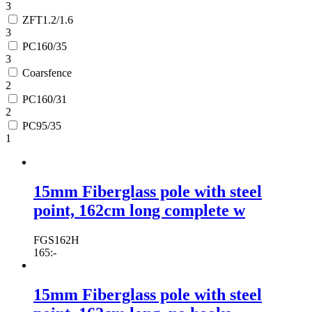
3
ZFT1.2/1.6
3
PC160/35
3
Coarsfence
2
PC160/31
2
PC95/35
1
15mm Fiberglass pole with steel
point, 162cm long complete w
FGS162H
165
:-
15mm Fiberglass pole with steel