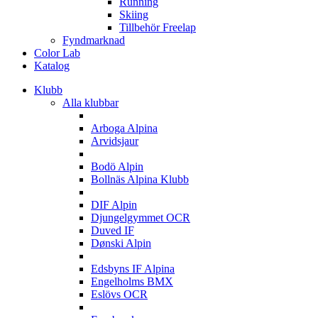
Running
Skiing
Tillbehör Freelap
Fyndmarknad
Color Lab
Katalog
Klubb
Alla klubbar
A
Arboga Alpina
Arvidsjaur
B
Bodö Alpin
Bollnäs Alpina Klubb
D
DIF Alpin
Djungelgymmet OCR
Duved IF
Dønski Alpin
E
Edsbyns IF Alpina
Engelholms BMX
Eslövs OCR
F