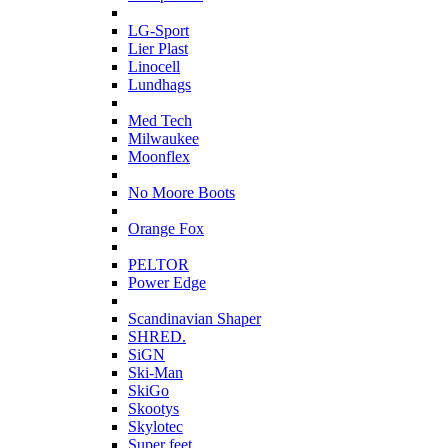
L
LG-Sport
Lier Plast
Linocell
Lundhags
M
Med Tech
Milwaukee
Moonflex
N
No Moore Boots
O
Orange Fox
P
PELTOR
Power Edge
S
Scandinavian Shaper
SHRED.
SiGN
Ski-Man
SkiGo
Skootys
Skylotec
Super feet