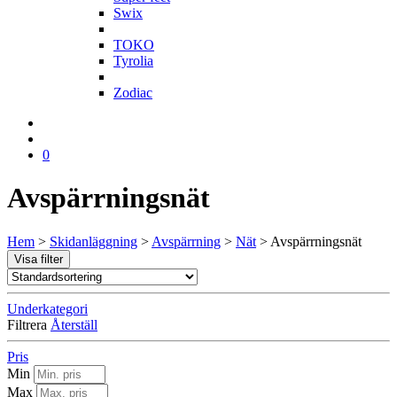
Swix
T
TOKO
Tyrolia
Z
Zodiac
0
Avspärrningsnät
Hem
>
Skidanläggning
>
Avspärrning
>
Nät
>
Avspärrningsnät
Visa filter
Underkategori
Filtrera
Återställ
Pris
Min
Max