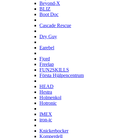
Beyond-X
BLIZ
Boot Doc
C
Cascade Rescue
D
Dry Guy
E
Earebel
F
Fjord
Freelap
FUN2SKILLS
Första Hjälpencentrum
H
HEAD
Hestra
Holmenkol
Hotronic
I
IMEX
iron-ic
K
Knickerbocker
Komperdell