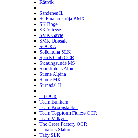
Rättvik
S
Sandenes IL
SCF nationströja BMX
SK Boge
SK Vitesse
SMK Gävle
SMK Uppsala
SOCRA
Sollentuna SLK
Sports Club OCR
Stenungsunds MS
Storklintens Alpina
Sunne Alpina
Sunne MK
Surnadal IL
T
T3 OCR
Team Bunkern
Team Kroppslabbet
Team Toppform Fitness OCR
Team Valkyria
The Cross Factory OCR
Tunafors Slalom
Täby SLK