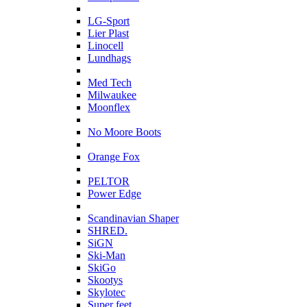
L
LG-Sport
Lier Plast
Linocell
Lundhags
M
Med Tech
Milwaukee
Moonflex
N
No Moore Boots
O
Orange Fox
P
PELTOR
Power Edge
S
Scandinavian Shaper
SHRED.
SiGN
Ski-Man
SkiGo
Skootys
Skylotec
Super feet