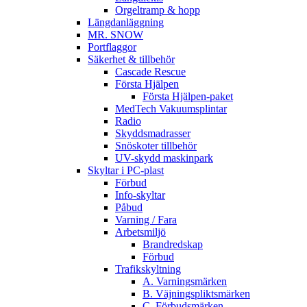
Orgeltramp & hopp
Längdanläggning
MR. SNOW
Portflaggor
Säkerhet & tillbehör
Cascade Rescue
Första Hjälpen
Första Hjälpen-paket
MedTech Vakuumsplintar
Radio
Skyddsmadrasser
Snöskoter tillbehör
UV-skydd maskinpark
Skyltar i PC-plast
Förbud
Info-skyltar
Påbud
Varning / Fara
Arbetsmiljö
Brandredskap
Förbud
Trafikskyltning
A. Varningsmärken
B. Väjningspliktsmärken
C. Förbudsmärken