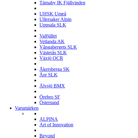
Tärnaby IK Fjällvinden
U
UHSK Umeå
Ullersaker Alpin
Uppsala SLK
V
Valfjället
Vetlanda AK
Vångabergets SLK
Västerås SLK
Växjö OCR
Å
Åkersberga SK
Åre SLK
Ä
Älvsjö BMX
Ö
Örebro SF
Östersund
Varumärken
A
ALPINA
Art of Innovation
B
Beyond