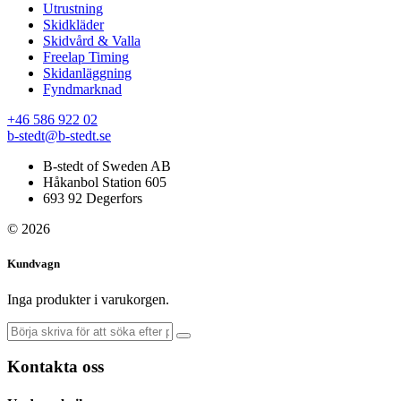
Utrustning
Skidkläder
Skidvård & Valla
Freelap Timing
Skidanläggning
Fyndmarknad
+46 586 922 02
b-stedt@b-stedt.se
B-stedt of Sweden AB
Håkanbol Station 605
693 92 Degerfors
© 2026
Kundvagn
Inga produkter i varukorgen.
Kontakta oss