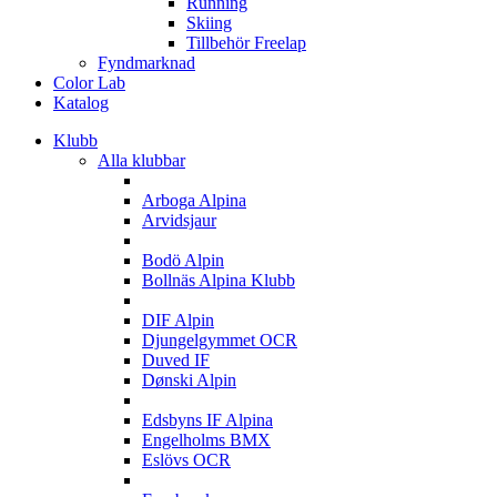
Running
Skiing
Tillbehör Freelap
Fyndmarknad
Color Lab
Katalog
Klubb
Alla klubbar
A
Arboga Alpina
Arvidsjaur
B
Bodö Alpin
Bollnäs Alpina Klubb
D
DIF Alpin
Djungelgymmet OCR
Duved IF
Dønski Alpin
E
Edsbyns IF Alpina
Engelholms BMX
Eslövs OCR
F