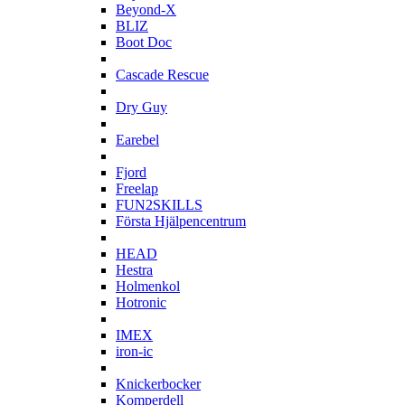
Beyond-X
BLIZ
Boot Doc
C
Cascade Rescue
D
Dry Guy
E
Earebel
F
Fjord
Freelap
FUN2SKILLS
Första Hjälpencentrum
H
HEAD
Hestra
Holmenkol
Hotronic
I
IMEX
iron-ic
K
Knickerbocker
Komperdell