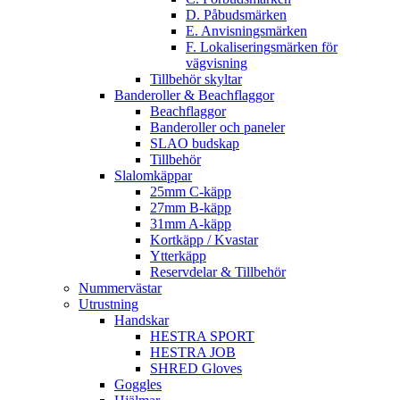
D. Påbudsmärken
E. Anvisningsmärken
F. Lokaliseringsmärken för
vägvisning
Tillbehör skyltar
Banderoller & Beachflaggor
Beachflaggor
Banderoller och paneler
SLAO budskap
Tillbehör
Slalomkäppar
25mm C-käpp
27mm B-käpp
31mm A-käpp
Kortkäpp / Kvastar
Ytterkäpp
Reservdelar & Tillbehör
Nummervästar
Utrustning
Handskar
HESTRA SPORT
HESTRA JOB
SHRED Gloves
Goggles