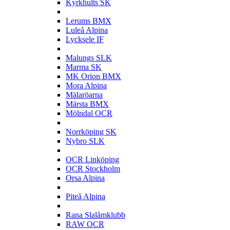
Kyrkhults SK
L
Lerums BMX
Luleå Alpina
Lycksele IF
M
Malungs SLK
Marma SK
MK Orion BMX
Mora Alpina
Mälaröarna
Märsta BMX
Mölndal OCR
N
Norrköping SK
Nybro SLK
O
OCR Linköping
OCR Stockholm
Orsa Alpina
P
Piteå Alpina
R
Rana Slalåmklubb
RAW OCR