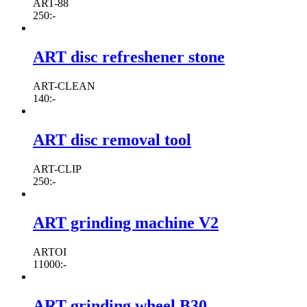
ART-88
250
:-
ART disc refreshener stone
ART-CLEAN
140
:-
ART disc removal tool
ART-CLIP
250
:-
ART grinding machine V2
ARTOI
11000
:-
ART grinding wheel B30