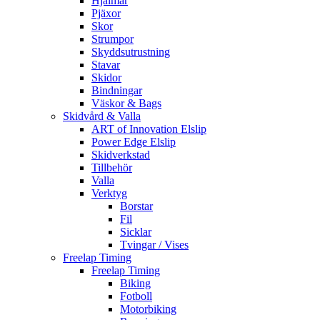
Hjälmar
Pjäxor
Skor
Strumpor
Skyddsutrustning
Stavar
Skidor
Bindningar
Väskor & Bags
Skidvård & Valla
ART of Innovation Elslip
Power Edge Elslip
Skidverkstad
Tillbehör
Valla
Verktyg
Borstar
Fil
Sicklar
Tvingar / Vises
Freelap Timing
Freelap Timing
Biking
Fotboll
Motorbiking