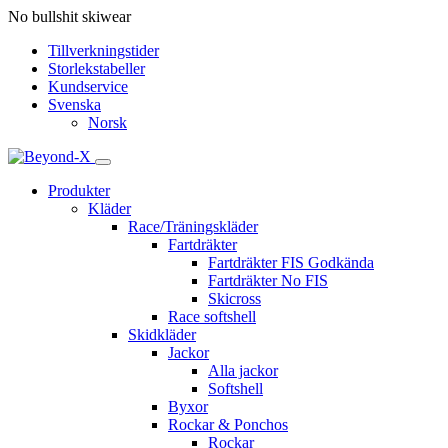
No bullshit skiwear
Tillverkningstider
Storlekstabeller
Kundservice
Svenska
Norsk
Produkter
Kläder
Race/Träningskläder
Fartdräkter
Fartdräkter FIS Godkända
Fartdräkter No FIS
Skicross
Race softshell
Skidkläder
Jackor
Alla jackor
Softshell
Byxor
Rockar & Ponchos
Rockar