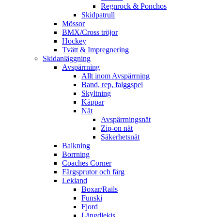
Regnrock & Ponchos
Skidpatrull
Mössor
BMX/Cross tröjor
Hockey
Tvätt & Impregnering
Skidanläggning
Avspärrning
Allt inom Avspärrning
Band, rep, falggspel
Skyltning
Käppar
Nät
Avspärrningsnät
Zip-on nät
Säkerhetsnät
Balkning
Borrning
Coaches Corner
Färgsprutor och färg
Lekland
Boxar/Rails
Funski
Fjord
Längdlekis