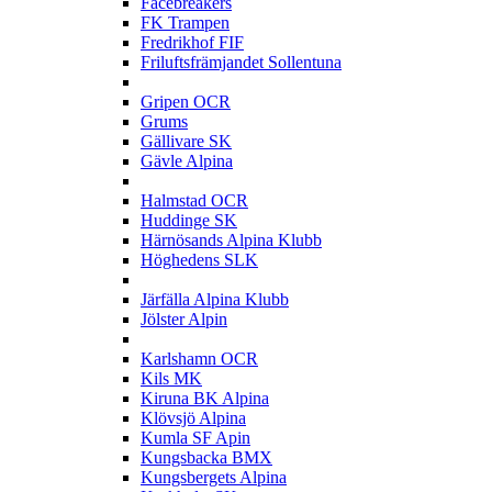
Facebreakers
FK Trampen
Fredrikhof FIF
Friluftsfrämjandet Sollentuna
G
Gripen OCR
Grums
Gällivare SK
Gävle Alpina
H
Halmstad OCR
Huddinge SK
Härnösands Alpina Klubb
Höghedens SLK
J
Järfälla Alpina Klubb
Jölster Alpin
K
Karlshamn OCR
Kils MK
Kiruna BK Alpina
Klövsjö Alpina
Kumla SF Apin
Kungsbacka BMX
Kungsbergets Alpina