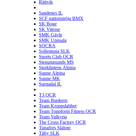
Rättvik
S
Sandenes IL
SCF nationströja BMX
SK Boge
SK Vitesse
SMK Gävle
SMK Uppsala
SOCRA
Sollentuna SLK
Sports Club OCR
Stenungsunds MS
Storklintens Alpina
Sunne Alpina
Sunne MK
Surnadal IL
T
T3 OCR
Team Bunkern
Team Kroppslabbet
Team Toppform Fitness OCR
Team Valkyria
The Cross Factory OCR
Tunafors Slalom
Täby SLK