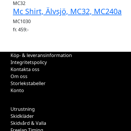
MC32
Mc Shirt, Älvsjö, MC32, MC240a
MC1030
fr.
459
:-
Köp- & leveransinformation
Integritetspolicy
Kontakta oss
Om oss
Storlekstabeller
Konto
Utrustning
Skidkläder
Skidvård & Valla
Freelap Timing