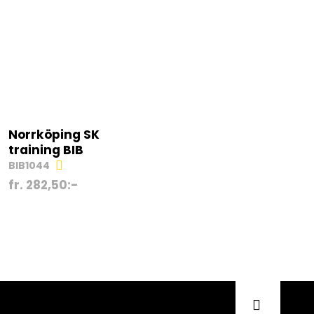
Norrköping SK
training BIB
BIB1044
fr.
282,50
:-