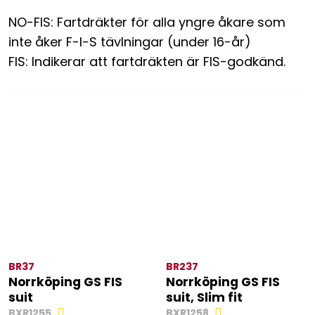
NO-FIS: Fartdräkter för alla yngre åkare som
inte åker F-I-S tävlningar (under 16-år)
FIS: Indikerar att fartdräkten är FIS-godkänd.
BR37
BR237
Norrköping GS FIS
Norrköping GS FIS
suit
suit, Slim fit
BXR1255
BXR1258