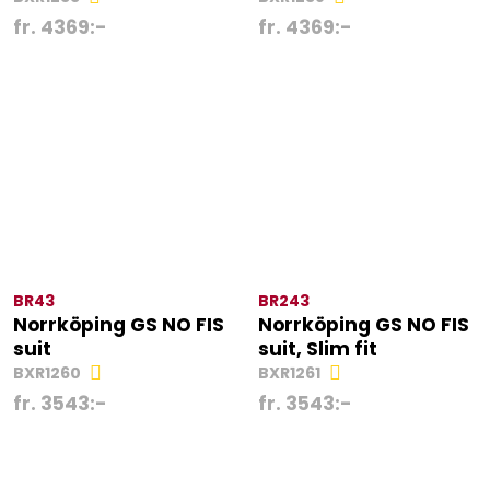
fr.
4369
:-
fr.
4369
:-
BR43
BR243
Norrköping GS NO FIS
Norrköping GS NO FIS
suit
suit, Slim fit
BXR1260
BXR1261
fr.
3543
:-
fr.
3543
:-