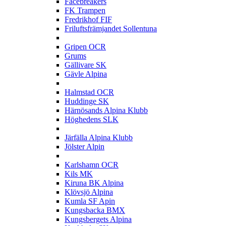
Facebreakers
FK Trampen
Fredrikhof FIF
Friluftsfrämjandet Sollentuna
G
Gripen OCR
Grums
Gällivare SK
Gävle Alpina
H
Halmstad OCR
Huddinge SK
Härnösands Alpina Klubb
Höghedens SLK
J
Järfälla Alpina Klubb
Jölster Alpin
K
Karlshamn OCR
Kils MK
Kiruna BK Alpina
Klövsjö Alpina
Kumla SF Apin
Kungsbacka BMX
Kungsbergets Alpina