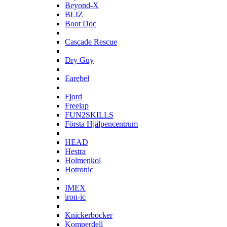
Beyond-X
BLIZ
Boot Doc
C
Cascade Rescue
D
Dry Guy
E
Earebel
F
Fjord
Freelap
FUN2SKILLS
Första Hjälpencentrum
H
HEAD
Hestra
Holmenkol
Hotronic
I
IMEX
iron-ic
K
Knickerbocker
Komperdell