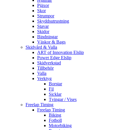
Hjälmar
Pjäxor
Skor
Strumpor
Skyddsutrustning
Stavar
Skidor
Bindningar
Väskor & Bags
Skidvård & Valla
ART of Innovation Elslip
Power Edge Elslip
Skidverkstad
Tillbehör
Valla
Verktyg
Borstar
Fil
Sicklar
Tvingar / Vises
Freelap Timing
Freelap Timing
Biking
Fotboll
Motorbiking