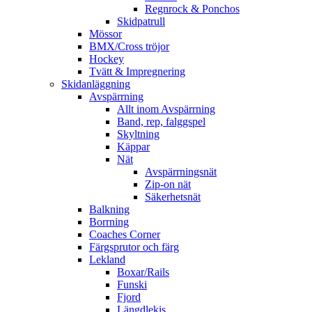
Regnrock & Ponchos
Skidpatrull
Mössor
BMX/Cross tröjor
Hockey
Tvätt & Impregnering
Skidanläggning
Avspärrning
Allt inom Avspärrning
Band, rep, falggspel
Skyltning
Käppar
Nät
Avspärrningsnät
Zip-on nät
Säkerhetsnät
Balkning
Borrning
Coaches Corner
Färgsprutor och färg
Lekland
Boxar/Rails
Funski
Fjord
Längdlekis