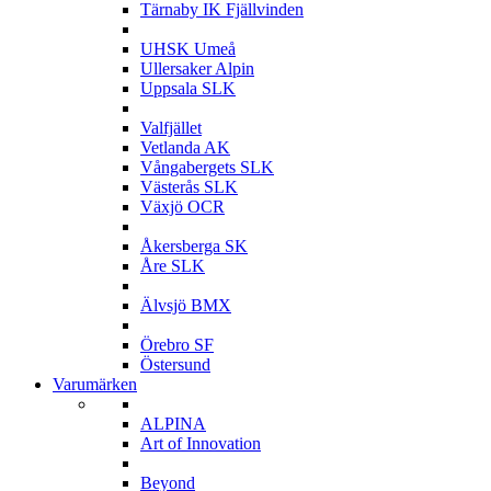
Tärnaby IK Fjällvinden
U
UHSK Umeå
Ullersaker Alpin
Uppsala SLK
V
Valfjället
Vetlanda AK
Vångabergets SLK
Västerås SLK
Växjö OCR
Å
Åkersberga SK
Åre SLK
Ä
Älvsjö BMX
Ö
Örebro SF
Östersund
Varumärken
A
ALPINA
Art of Innovation
B
Beyond