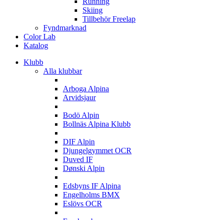
Running
Skiing
Tillbehör Freelap
Fyndmarknad
Color Lab
Katalog
Klubb
Alla klubbar
A
Arboga Alpina
Arvidsjaur
B
Bodö Alpin
Bollnäs Alpina Klubb
D
DIF Alpin
Djungelgymmet OCR
Duved IF
Dønski Alpin
E
Edsbyns IF Alpina
Engelholms BMX
Eslövs OCR
F