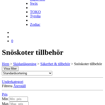
Swix
T
TOKO
Tyrolia
Z
Zodiac
0
Snöskoter tillbehör
Hem
>
Skidanläggning
>
Säkerhet & tillbehör
>
Snöskoter tillbehör
Visa filter
Underkategori
Filtrera
Återställ
Pris
Min
Max