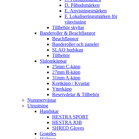
D. Påbudsmärken
E. Anvisningsmärken
F. Lokaliseringsmärken för
vägvisning
Tillbehör skyltar
Banderoller & Beachflaggor
Beachflaggor
Banderoller och paneler
SLAO budskap
Tillbehör
Slalomkäppar
25mm C-käpp
27mm B-käpp
31mm A-käpp
Kortkäpp / Kvastar
Ytterkäpp
Reservdelar & Tillbehör
Nummervästar
Utrustning
Handskar
HESTRA SPORT
HESTRA JOB
SHRED Gloves
Goggles