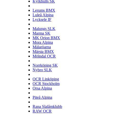
Kyrkhults SK
L
Lerums BMX
Luleå Alpina
Lycksele IF
M
Malungs SLK
Marma SK
MK Orion BMX
Mora Alpina
Mälaröarna
Märsta BMX
Mölndal OCR
N
Norrköping SK
Nybro SLK
O
OCR Linköping
OCR Stockholm
Orsa Alpina
P
Piteå Alpina
R
Rana Slalåmklubb
RAW OCR