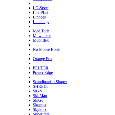
L
LG-Sport
Lier Plast
Linocell
Lundhags
M
Med Tech
Milwaukee
Moonflex
N
No Moore Boots
O
Orange Fox
P
PELTOR
Power Edge
S
Scandinavian Shaper
SHRED.
SiGN
Ski-Man
SkiGo
Skootys
Skylotec
Super feet