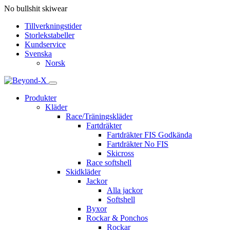
No bullshit skiwear
Tillverkningstider
Storlekstabeller
Kundservice
Svenska
Norsk
Produkter
Kläder
Race/Träningskläder
Fartdräkter
Fartdräkter FIS Godkända
Fartdräkter No FIS
Skicross
Race softshell
Skidkläder
Jackor
Alla jackor
Softshell
Byxor
Rockar & Ponchos
Rockar