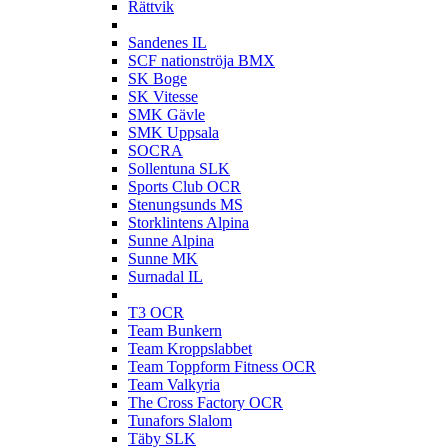
Rättvik
S
Sandenes IL
SCF nationströja BMX
SK Boge
SK Vitesse
SMK Gävle
SMK Uppsala
SOCRA
Sollentuna SLK
Sports Club OCR
Stenungsunds MS
Storklintens Alpina
Sunne Alpina
Sunne MK
Surnadal IL
T
T3 OCR
Team Bunkern
Team Kroppslabbet
Team Toppform Fitness OCR
Team Valkyria
The Cross Factory OCR
Tunafors Slalom
Täby SLK