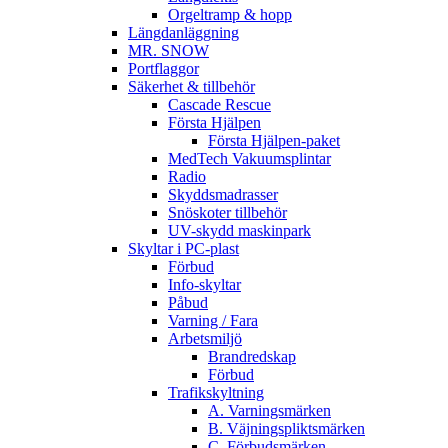
Orgeltramp & hopp
Längdanläggning
MR. SNOW
Portflaggor
Säkerhet & tillbehör
Cascade Rescue
Första Hjälpen
Första Hjälpen-paket
MedTech Vakuumsplintar
Radio
Skyddsmadrasser
Snöskoter tillbehör
UV-skydd maskinpark
Skyltar i PC-plast
Förbud
Info-skyltar
Påbud
Varning / Fara
Arbetsmiljö
Brandredskap
Förbud
Trafikskyltning
A. Varningsmärken
B. Väjningspliktsmärken
C. Förbudsmärken