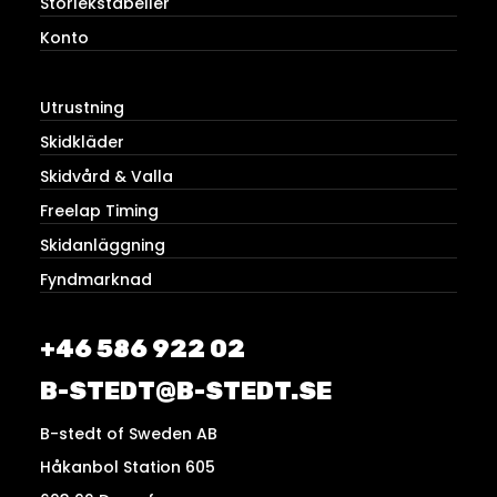
Storlekstabeller
Konto
Utrustning
Skidkläder
Skidvård & Valla
Freelap Timing
Skidanläggning
Fyndmarknad
+46 586 922 02
B-STEDT@B-STEDT.SE
B-stedt of Sweden AB
Håkanbol Station 605