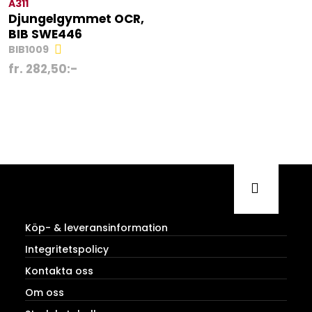
A311
Djungelgymmet OCR,
BIB SWE446
BIB1009
fr.
282,50
:-
Köp- & leveransinformation
Integritetspolicy
Kontakta oss
Om oss