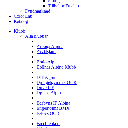
Skiing
Tillbehör Freelap
Fyndmarknad
Color Lab
Katalog
Klubb
Alla klubbar
A
Arboga Alpina
Arvidsjaur
B
Bodö Alpin
Bollnäs Alpina Klubb
D
DIF Alpin
Djungelgymmet OCR
Duved IF
Dønski Alpin
E
Edsbyns IF Alpina
Engelholms BMX
Eslövs OCR
F
Facebreakers