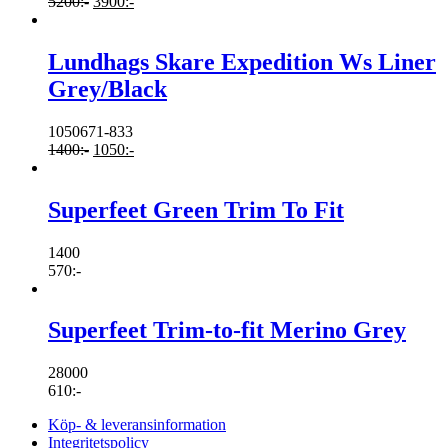
5200
:-
3900
:-
Lundhags Skare Expedition Ws Liner
Grey/Black
1050671-833
1400
:-
1050
:-
Superfeet Green Trim To Fit
1400
570
:-
Superfeet Trim-to-fit Merino Grey
28000
610
:-
Köp- & leveransinformation
Integritetspolicy