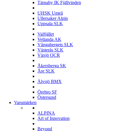
Tärnaby IK Fjällvinden
U
UHSK Umeå
Ullersaker Alpin
Uppsala SLK
V
Valfjället
Vetlanda AK
Vångabergets SLK
Västerås SLK
Växjö OCR
Å
Åkersberga SK
Åre SLK
Ä
Älvsjö BMX
Ö
Örebro SF
Östersund
Varumärken
A
ALPINA
Art of Innovation
B
Beyond