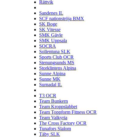
Rättvik
S
Sandenes IL
SCF nationströja BMX
SK Boge
SK Vitesse
SMK Gävle
SMK Uppsala
SOCRA
Sollentuna SLK
Sports Club OCR
Stenungsunds MS
Storklintens Alpina
Sunne Alpina
Sunne MK
Surnadal IL
T
T3 OCR
Team Bunkern
Team Kroppslabbet
Team Toppform Fitness OCR
Team Valkyria
The Cross Factory OCR
Tunafors Slalom
Täby SLK