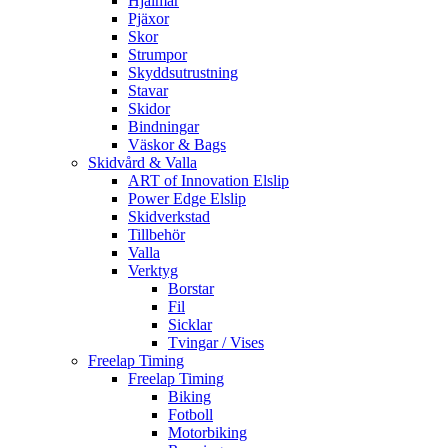
Hjälmar
Pjäxor
Skor
Strumpor
Skyddsutrustning
Stavar
Skidor
Bindningar
Väskor & Bags
Skidvård & Valla
ART of Innovation Elslip
Power Edge Elslip
Skidverkstad
Tillbehör
Valla
Verktyg
Borstar
Fil
Sicklar
Tvingar / Vises
Freelap Timing
Freelap Timing
Biking
Fotboll
Motorbiking