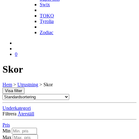
Swix
T
TOKO
Tyrolia
Z
Zodiac
0
Skor
Hem
>
Utrustning
>
Skor
Visa filter
Underkategori
Filtrera
Återställ
Pris
Min
Max