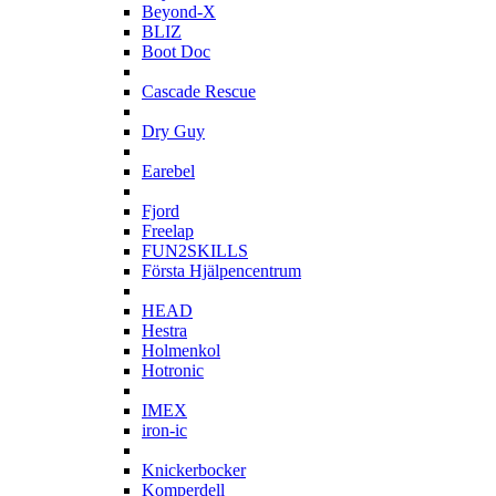
Beyond-X
BLIZ
Boot Doc
C
Cascade Rescue
D
Dry Guy
E
Earebel
F
Fjord
Freelap
FUN2SKILLS
Första Hjälpencentrum
H
HEAD
Hestra
Holmenkol
Hotronic
I
IMEX
iron-ic
K
Knickerbocker
Komperdell