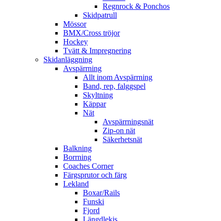
Regnrock & Ponchos
Skidpatrull
Mössor
BMX/Cross tröjor
Hockey
Tvätt & Impregnering
Skidanläggning
Avspärrning
Allt inom Avspärrning
Band, rep, falggspel
Skyltning
Käppar
Nät
Avspärrningsnät
Zip-on nät
Säkerhetsnät
Balkning
Borrning
Coaches Corner
Färgsprutor och färg
Lekland
Boxar/Rails
Funski
Fjord
Längdlekis