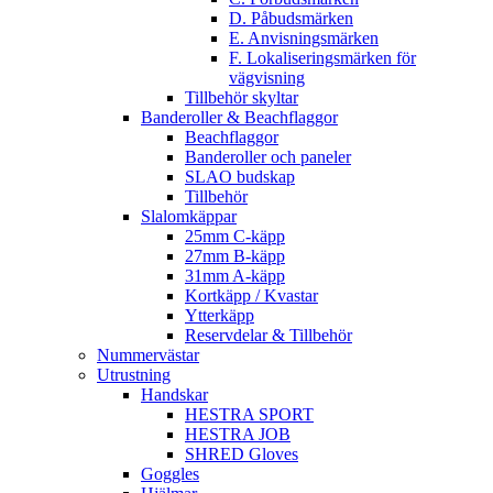
D. Påbudsmärken
E. Anvisningsmärken
F. Lokaliseringsmärken för
vägvisning
Tillbehör skyltar
Banderoller & Beachflaggor
Beachflaggor
Banderoller och paneler
SLAO budskap
Tillbehör
Slalomkäppar
25mm C-käpp
27mm B-käpp
31mm A-käpp
Kortkäpp / Kvastar
Ytterkäpp
Reservdelar & Tillbehör
Nummervästar
Utrustning
Handskar
HESTRA SPORT
HESTRA JOB
SHRED Gloves
Goggles