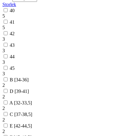
Storlek
40
5
41
5
42
3
43
3
44
3
45
3
B [34-36]
2
D [39-41]
2
A [32-33,5]
2
C [37-38,5]
2
E [42-44,5]
2