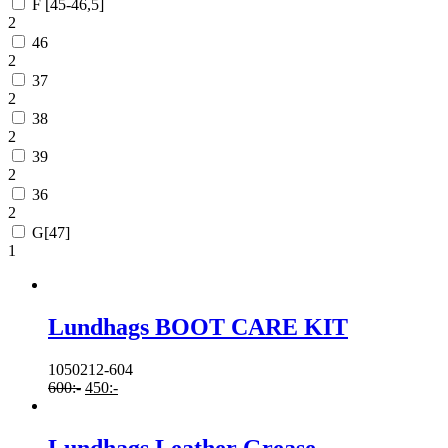
F [45-46,5]
2
46
2
37
2
38
2
39
2
36
2
G[47]
1
Lundhags BOOT CARE KIT
1050212-604
600
:-
450
:-
Lundhags Leather Grease