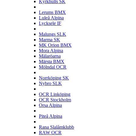
Kyrkhults SK
L
Lerums BMX
Luleå Alpina
Lycksele IF
M
Malungs SLK
Marma SK
MK Orion BMX
Mora Alpina
Mälaröarna
Märsta BMX
Mölndal OCR
N
Norrköping SK
Nybro SLK
O
OCR Linköping
OCR Stockholm
Orsa Alpina
P
Piteå Alpina
R
Rana Slalåmklubb
RAW OCR