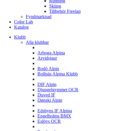
Running
Skiing
Tillbehör Freelap
Fyndmarknad
Color Lab
Katalog
Klubb
Alla klubbar
A
Arboga Alpina
Arvidsjaur
B
Bodö Alpin
Bollnäs Alpina Klubb
D
DIF Alpin
Djungelgymmet OCR
Duved IF
Dønski Alpin
E
Edsbyns IF Alpina
Engelholms BMX
Eslövs OCR
F