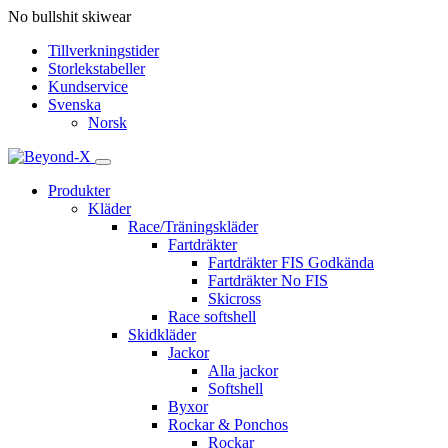
No bullshit skiwear
Tillverkningstider
Storlekstabeller
Kundservice
Svenska
Norsk
Produkter
Kläder
Race/Träningskläder
Fartdräkter
Fartdräkter FIS Godkända
Fartdräkter No FIS
Skicross
Race softshell
Skidkläder
Jackor
Alla jackor
Softshell
Byxor
Rockar & Ponchos
Rockar