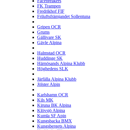
Facebreakers
FK Trampen
Fredrikhof FIF
Friluftsfrämjandet Sollentuna
G
Gripen OCR
Grums
Gällivare SK
Gävle Alpina
H
Halmstad OCR
Huddinge SK
Härnösands Alpina Klubb
Höghedens SLK
J
Järfälla Alpina Klubb
Jölster Alpin
K
Karlshamn OCR
Kils MK
Kiruna BK Alpina
Klövsjö Alpina
Kumla SF Apin
Kungsbacka BMX
Kungsbergets Alpina