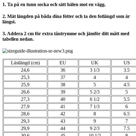
1. Ta på en tunn socka och sätt hälen mot en vägg.
2. Mät längden på båda dina fötter och ta den fotlängd som är
längst.
3. Addera
2 cm
för extra tåutrymme och jämför ditt mått med
tabellen nedan.
Lästlängd (cm)
EU
UK
US
24,6
36
3 1/3
3.5
25,3
37
4
4
25,9
38
5
4.5
26,6
39
5 2/3
5
27,3
40
6 1/2
5.5
27,9
41
7 1/3
6
28,6
42
8
6.5
29,3
43
9
7
29,9
44
9 2/3
7.5
30,6
45
10 1/2
8