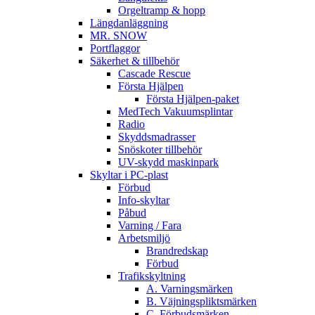
Orgeltramp & hopp
Längdanläggning
MR. SNOW
Portflaggor
Säkerhet & tillbehör
Cascade Rescue
Första Hjälpen
Första Hjälpen-paket
MedTech Vakuumsplintar
Radio
Skyddsmadrasser
Snöskoter tillbehör
UV-skydd maskinpark
Skyltar i PC-plast
Förbud
Info-skyltar
Påbud
Varning / Fara
Arbetsmiljö
Brandredskap
Förbud
Trafikskyltning
A. Varningsmärken
B. Väjningspliktsmärken
C. Förbudsmärken