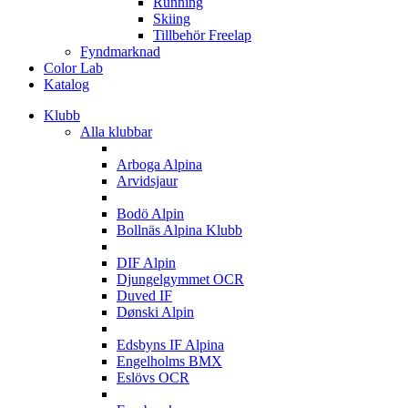
Running
Skiing
Tillbehör Freelap
Fyndmarknad
Color Lab
Katalog
Klubb
Alla klubbar
A
Arboga Alpina
Arvidsjaur
B
Bodö Alpin
Bollnäs Alpina Klubb
D
DIF Alpin
Djungelgymmet OCR
Duved IF
Dønski Alpin
E
Edsbyns IF Alpina
Engelholms BMX
Eslövs OCR
F