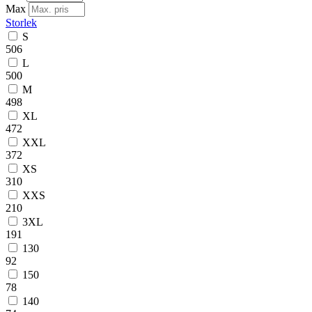
Max
Storlek
S
506
L
500
M
498
XL
472
XXL
372
XS
310
XXS
210
3XL
191
130
92
150
78
140