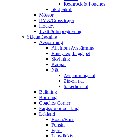
Regnrock & Ponchos
Skidpatrull
Mössor
BMX/Cross tröjor
Hockey
Tvätt & Impregnering
Skidanläggning
Avspärrning
Allt inom Avspärrning
Band, rep, falggspel
Skyltning
Käppar
Nät
Avspärrningsnät
Zip-on nät
Säkerhetsnät
Balkning
Borrning
Coaches Corner
Färgsprutor och färg
Lekland
Boxar/Rails
Funski
Fjord
Längdlekis