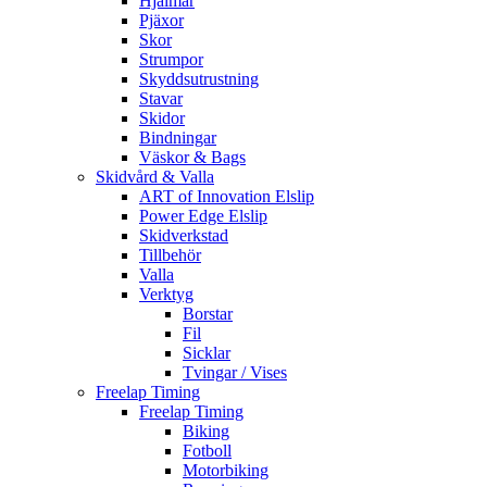
Hjälmar
Pjäxor
Skor
Strumpor
Skyddsutrustning
Stavar
Skidor
Bindningar
Väskor & Bags
Skidvård & Valla
ART of Innovation Elslip
Power Edge Elslip
Skidverkstad
Tillbehör
Valla
Verktyg
Borstar
Fil
Sicklar
Tvingar / Vises
Freelap Timing
Freelap Timing
Biking
Fotboll
Motorbiking