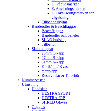
D. Påbudsmärken
E. Anvisningsmärken
F. Lokaliseringsmärken för
vägvisning
Tillbehör skyltar
Banderoller & Beachflaggor
Beachflaggor
Banderoller och paneler
SLAO budskap
Tillbehör
Slalomkäppar
25mm C-käpp
27mm B-käpp
31mm A-käpp
Kortkäpp / Kvastar
Ytterkäpp
Reservdelar & Tillbehör
Nummervästar
Utrustning
Handskar
HESTRA SPORT
HESTRA JOB
SHRED Gloves
Goggles