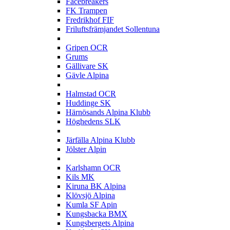
Facebreakers
FK Trampen
Fredrikhof FIF
Friluftsfrämjandet Sollentuna
G
Gripen OCR
Grums
Gällivare SK
Gävle Alpina
H
Halmstad OCR
Huddinge SK
Härnösands Alpina Klubb
Höghedens SLK
J
Järfälla Alpina Klubb
Jölster Alpin
K
Karlshamn OCR
Kils MK
Kiruna BK Alpina
Klövsjö Alpina
Kumla SF Apin
Kungsbacka BMX
Kungsbergets Alpina