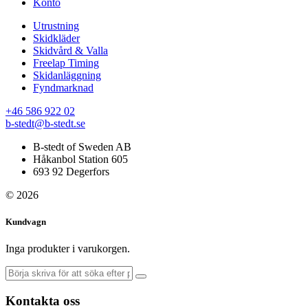
Konto
Utrustning
Skidkläder
Skidvård & Valla
Freelap Timing
Skidanläggning
Fyndmarknad
+46 586 922 02
b-stedt@b-stedt.se
B-stedt of Sweden AB
Håkanbol Station 605
693 92 Degerfors
© 2026
Kundvagn
Inga produkter i varukorgen.
Kontakta oss