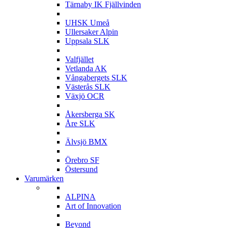
Tärnaby IK Fjällvinden
U
UHSK Umeå
Ullersaker Alpin
Uppsala SLK
V
Valfjället
Vetlanda AK
Vångabergets SLK
Västerås SLK
Växjö OCR
Å
Åkersberga SK
Åre SLK
Ä
Älvsjö BMX
Ö
Örebro SF
Östersund
Varumärken
A
ALPINA
Art of Innovation
B
Beyond