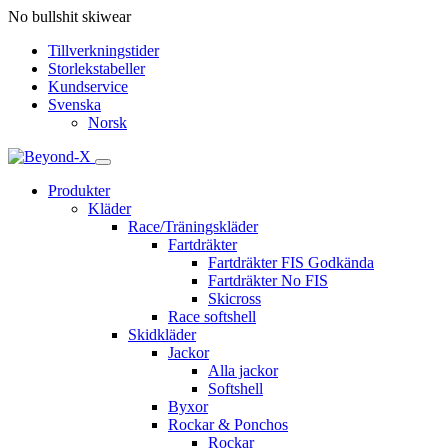
No bullshit skiwear
Tillverkningstider
Storlekstabeller
Kundservice
Svenska
Norsk
Produkter
Kläder
Race/Träningskläder
Fartdräkter
Fartdräkter FIS Godkända
Fartdräkter No FIS
Skicross
Race softshell
Skidkläder
Jackor
Alla jackor
Softshell
Byxor
Rockar & Ponchos
Rockar