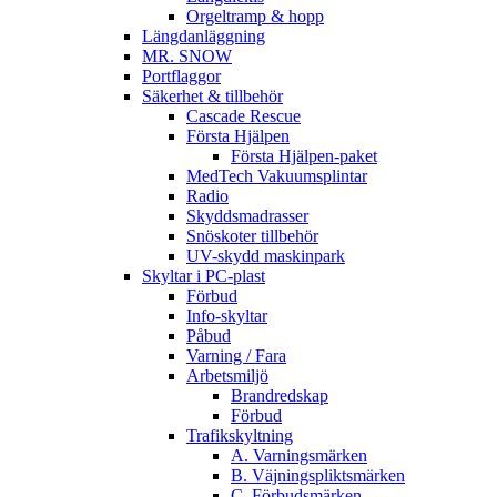
Orgeltramp & hopp
Längdanläggning
MR. SNOW
Portflaggor
Säkerhet & tillbehör
Cascade Rescue
Första Hjälpen
Första Hjälpen-paket
MedTech Vakuumsplintar
Radio
Skyddsmadrasser
Snöskoter tillbehör
UV-skydd maskinpark
Skyltar i PC-plast
Förbud
Info-skyltar
Påbud
Varning / Fara
Arbetsmiljö
Brandredskap
Förbud
Trafikskyltning
A. Varningsmärken
B. Väjningspliktsmärken
C. Förbudsmärken