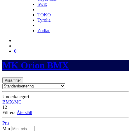
Swix
T
TOKO
Tyrolia
Z
Zodiac
0
MK Orion BMX
Visa filter
Underkategori
BMX/MC
12
Filtrera
Återställ
Pris
Min