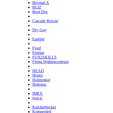
Beyond-X
BLIZ
Boot Doc
C
Cascade Rescue
D
Dry Guy
E
Earebel
F
Fjord
Freelap
FUN2SKILLS
Första Hjälpencentrum
H
HEAD
Hestra
Holmenkol
Hotronic
I
IMEX
iron-ic
K
Knickerbocker
Komperdell