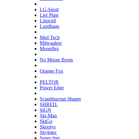
L
LG-Sport
Lier Plast
Linocell
Lundhags
M
Med Tech
Milwaukee
Moonflex
N
No Moore Boots
O
Orange Fox
P
PELTOR
Power Edge
S
Scandinavian Shaper
SHRED.
SiGN
Ski-Man
SkiGo
Skootys
Skylotec
Super feet