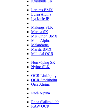
Kyrkhults SK
L
Lerums BMX
Luleå Alpina
Lycksele IF
M
Malungs SLK
Marma SK
MK Orion BMX
Mora Alpina
Mälaröarna
Märsta BMX
Mölndal OCR
N
Norrköping SK
Nybro SLK
O
OCR Linköping
OCR Stockholm
Orsa Alpina
P
Piteå Alpina
R
Rana Slalåmklubb
RAW OCR