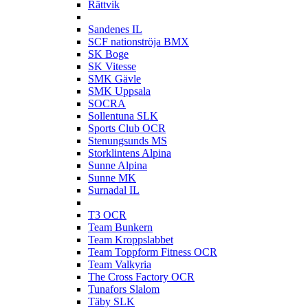
Rättvik
S
Sandenes IL
SCF nationströja BMX
SK Boge
SK Vitesse
SMK Gävle
SMK Uppsala
SOCRA
Sollentuna SLK
Sports Club OCR
Stenungsunds MS
Storklintens Alpina
Sunne Alpina
Sunne MK
Surnadal IL
T
T3 OCR
Team Bunkern
Team Kroppslabbet
Team Toppform Fitness OCR
Team Valkyria
The Cross Factory OCR
Tunafors Slalom
Täby SLK