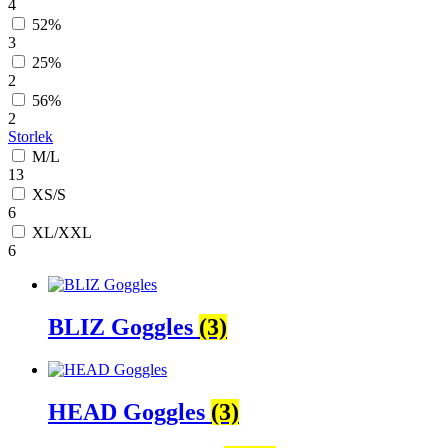
4
52%
3
25%
2
56%
2
Storlek
M/L
13
XS/S
6
XL/XXL
6
BLIZ Goggles
(3)
HEAD Goggles
(3)