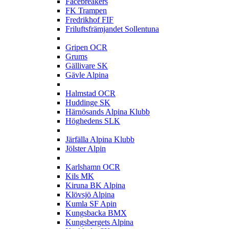
Facebreakers
FK Trampen
Fredrikhof FIF
Friluftsfrämjandet Sollentuna
G
Gripen OCR
Grums
Gällivare SK
Gävle Alpina
H
Halmstad OCR
Huddinge SK
Härnösands Alpina Klubb
Höghedens SLK
J
Järfälla Alpina Klubb
Jölster Alpin
K
Karlshamn OCR
Kils MK
Kiruna BK Alpina
Klövsjö Alpina
Kumla SF Apin
Kungsbacka BMX
Kungsbergets Alpina