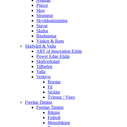
Hjälmar
Pjäxor
Skor
Strumpor
Skyddsutrustning
Stavar
Skidor
Bindningar
Väskor & Bags
Skidvård & Valla
ART of Innovation Elslip
Power Edge Elslip
Skidverkstad
Tillbehör
Valla
Verktyg
Borstar
Fil
Sicklar
Tvingar / Vises
Freelap Timing
Freelap Timing
Biking
Fotboll
Motorbiking