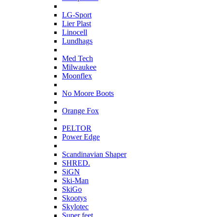
L
LG-Sport
Lier Plast
Linocell
Lundhags
M
Med Tech
Milwaukee
Moonflex
N
No Moore Boots
O
Orange Fox
P
PELTOR
Power Edge
S
Scandinavian Shaper
SHRED.
SiGN
Ski-Man
SkiGo
Skootys
Skylotec
Super feet