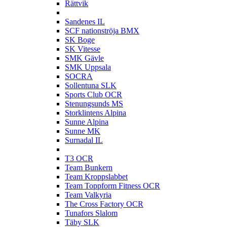
Rättvik
S
Sandenes IL
SCF nationströja BMX
SK Boge
SK Vitesse
SMK Gävle
SMK Uppsala
SOCRA
Sollentuna SLK
Sports Club OCR
Stenungsunds MS
Storklintens Alpina
Sunne Alpina
Sunne MK
Surnadal IL
T
T3 OCR
Team Bunkern
Team Kroppslabbet
Team Toppform Fitness OCR
Team Valkyria
The Cross Factory OCR
Tunafors Slalom
Täby SLK