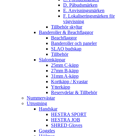
D. Påbudsmärken
E. Anvisningsmärken
F. Lokaliseringsmärken för
vägvisning
Tillbehör skyltar
Banderoller & Beachflaggor
Beachflaggor
Banderoller och paneler
SLAO budskap
Tillbehör
Slalomkäppar
25mm C-käpp
27mm B-käpp
31mm A-käpp
Kortkäpp / Kvastar
Ytterkäpp
Reservdelar & Tillbehör
Nummervästar
Utrustning
Handskar
HESTRA SPORT
HESTRA JOB
SHRED Gloves
Goggles