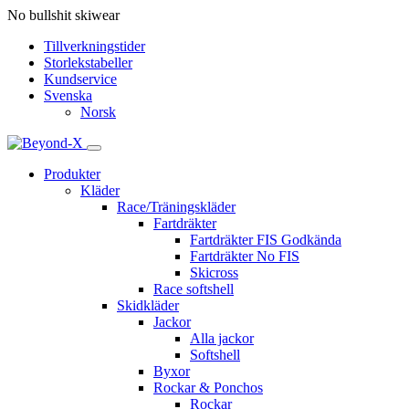
No bullshit skiwear
Tillverkningstider
Storlekstabeller
Kundservice
Svenska
Norsk
Produkter
Kläder
Race/Träningskläder
Fartdräkter
Fartdräkter FIS Godkända
Fartdräkter No FIS
Skicross
Race softshell
Skidkläder
Jackor
Alla jackor
Softshell
Byxor
Rockar & Ponchos
Rockar