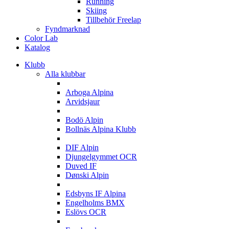
Running
Skiing
Tillbehör Freelap
Fyndmarknad
Color Lab
Katalog
Klubb
Alla klubbar
A
Arboga Alpina
Arvidsjaur
B
Bodö Alpin
Bollnäs Alpina Klubb
D
DIF Alpin
Djungelgymmet OCR
Duved IF
Dønski Alpin
E
Edsbyns IF Alpina
Engelholms BMX
Eslövs OCR
F