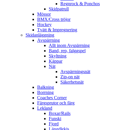
Regnrock & Ponchos
Skidpatrull
Mössor
BMX/Cross tröjor
Hockey
Tvätt & Impregnering
Skidanläggning
Avspärrning
Allt inom Avspärrning
Band, rep, falggspel
Skyltning
Käppar
Nät
Avspärrningsnät
Zip-on nät
Säkerhetsnät
Balkning
Borrning
Coaches Corner
Färgsprutor och färg
Lekland
Boxar/Rails
Funski
Fjord
Längdlekis