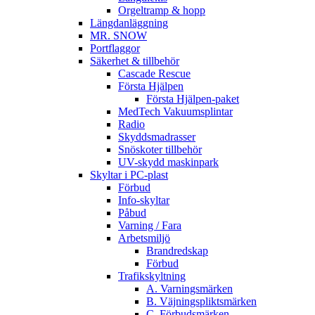
Orgeltramp & hopp
Längdanläggning
MR. SNOW
Portflaggor
Säkerhet & tillbehör
Cascade Rescue
Första Hjälpen
Första Hjälpen-paket
MedTech Vakuumsplintar
Radio
Skyddsmadrasser
Snöskoter tillbehör
UV-skydd maskinpark
Skyltar i PC-plast
Förbud
Info-skyltar
Påbud
Varning / Fara
Arbetsmiljö
Brandredskap
Förbud
Trafikskyltning
A. Varningsmärken
B. Väjningspliktsmärken
C. Förbudsmärken