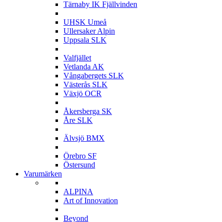
Tärnaby IK Fjällvinden
U
UHSK Umeå
Ullersaker Alpin
Uppsala SLK
V
Valfjället
Vetlanda AK
Vångabergets SLK
Västerås SLK
Växjö OCR
Å
Åkersberga SK
Åre SLK
Ä
Älvsjö BMX
Ö
Örebro SF
Östersund
Varumärken
A
ALPINA
Art of Innovation
B
Beyond