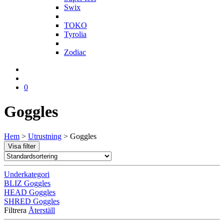
Swix
T
TOKO
Tyrolia
Z
Zodiac
0
Goggles
Hem
>
Utrustning
>
Goggles
Visa filter
Underkategori
BLIZ Goggles
HEAD Goggles
SHRED Goggles
Filtrera
Återställ