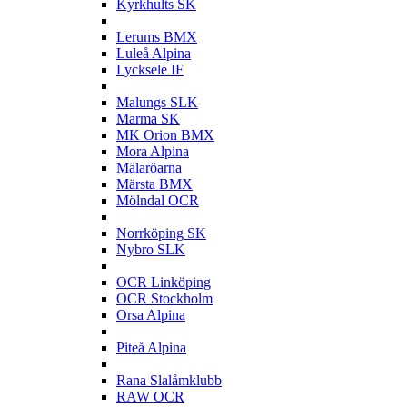
Kyrkhults SK
L
Lerums BMX
Luleå Alpina
Lycksele IF
M
Malungs SLK
Marma SK
MK Orion BMX
Mora Alpina
Mälaröarna
Märsta BMX
Mölndal OCR
N
Norrköping SK
Nybro SLK
O
OCR Linköping
OCR Stockholm
Orsa Alpina
P
Piteå Alpina
R
Rana Slalåmklubb
RAW OCR