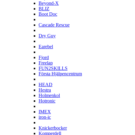
Beyond-X
BLIZ
Boot Doc
C
Cascade Rescue
D
Dry Guy
E
Earebel
F
Fjord
Freelap
FUN2SKILLS
Första Hjälpencentrum
H
HEAD
Hestra
Holmenkol
Hotronic
I
IMEX
iron-ic
K
Knickerbocker
Komperdell