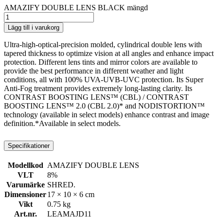
AMAZIFY DOUBLE LENS BLACK mängd
Lägg till i varukorg
Ultra-high-optical-precision molded, cylindrical double lens with
tapered thickness to optimize vision at all angles and enhance impact
protection. Different lens tints and mirror colors are available to
provide the best performance in different weather and light
conditions, all with 100% UVA-UVB-UVC protection. Its Super
Anti-Fog treatment provides extremely long-lasting clarity. Its
CONTRAST BOOSTING LENS™ (CBL) / CONTRAST
BOOSTING LENS™ 2.0 (CBL 2.0)* and NODISTORTION™
technology (available in select models) enhance contrast and image
definition.*Available in select models.
Specifikationer
Modellkod
AMAZIFY DOUBLE LENS
VLT
8%
Varumärke
SHRED.
Dimensioner
17 × 10 × 6 cm
Vikt
0.75 kg
Art.nr.
LEAMAJD11