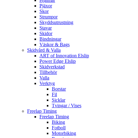
Hjälmar
Pjäxor
Skor
Strumpor
Skyddsutrustning
Stavar
Skidor
Bindningar
Väskor & Bags
Skidvård & Valla
ART of Innovation Elslip
Power Edge Elslip
Skidverkstad
Tillbehör
Valla
Verktyg
Borstar
Fil
Sicklar
Tvingar / Vises
Freelap Timing
Freelap Timing
Biking
Fotboll
Motorbiking