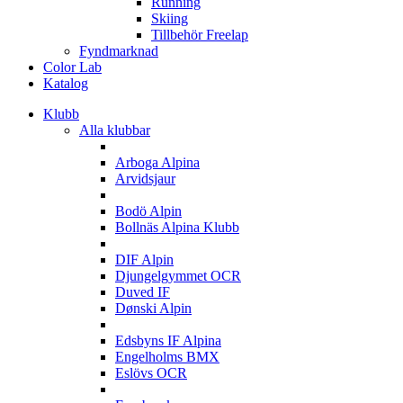
Running
Skiing
Tillbehör Freelap
Fyndmarknad
Color Lab
Katalog
Klubb
Alla klubbar
A
Arboga Alpina
Arvidsjaur
B
Bodö Alpin
Bollnäs Alpina Klubb
D
DIF Alpin
Djungelgymmet OCR
Duved IF
Dønski Alpin
E
Edsbyns IF Alpina
Engelholms BMX
Eslövs OCR
F