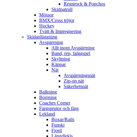
Regnrock & Ponchos
Skidpatrull
Mössor
BMX/Cross tröjor
Hockey
Tvätt & Impregnering
Skidanläggning
Avspärrning
Allt inom Avspärrning
Band, rep, falggspel
Skyltning
Käppar
Nät
Avspärrningsnät
Zip-on nät
Säkerhetsnät
Balkning
Borrning
Coaches Corner
Färgsprutor och färg
Lekland
Boxar/Rails
Funski
Fjord
Längdlekis