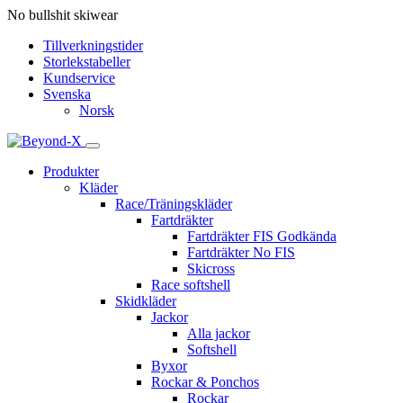
No bullshit skiwear
Tillverkningstider
Storlekstabeller
Kundservice
Svenska
Norsk
Produkter
Kläder
Race/Träningskläder
Fartdräkter
Fartdräkter FIS Godkända
Fartdräkter No FIS
Skicross
Race softshell
Skidkläder
Jackor
Alla jackor
Softshell
Byxor
Rockar & Ponchos
Rockar