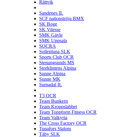
Rättvik
S
Sandenes IL
SCF nationströja BMX
SK Boge
SK Vitesse
SMK Gävle
SMK Uppsala
SOCRA
Sollentuna SLK
Sports Club OCR
Stenungsunds MS
Storklintens Alpina
Sunne Alpina
Sunne MK
Surnadal IL
T
T3 OCR
Team Bunkern
Team Kroppslabbet
Team Toppform Fitness OCR
Team Valkyria
The Cross Factory OCR
Tunafors Slalom
Täby SLK