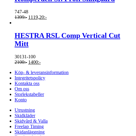
747-48
1399
:-
1119,20
:-
HESTRA RSL Comp Vertical Cut
Mitt
30131-100
2100
:-
1400
:-
Köp- & leveransinformation
Integritetspolicy
Kontakta oss
Om oss
Storlekstabeller
Konto
Utrustning
Skidkläder
Skidvård & Valla
Freelap Timing
Skidanläggning