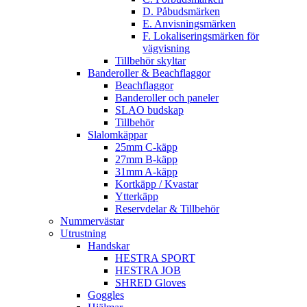
D. Påbudsmärken
E. Anvisningsmärken
F. Lokaliseringsmärken för
vägvisning
Tillbehör skyltar
Banderoller & Beachflaggor
Beachflaggor
Banderoller och paneler
SLAO budskap
Tillbehör
Slalomkäppar
25mm C-käpp
27mm B-käpp
31mm A-käpp
Kortkäpp / Kvastar
Ytterkäpp
Reservdelar & Tillbehör
Nummervästar
Utrustning
Handskar
HESTRA SPORT
HESTRA JOB
SHRED Gloves
Goggles