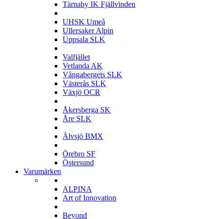
Tärnaby IK Fjällvinden
U
UHSK Umeå
Ullersaker Alpin
Uppsala SLK
V
Valfjället
Vetlanda AK
Vångabergets SLK
Västerås SLK
Växjö OCR
Å
Åkersberga SK
Åre SLK
Ä
Älvsjö BMX
Ö
Örebro SF
Östersund
Varumärken
A
ALPINA
Art of Innovation
B
Beyond