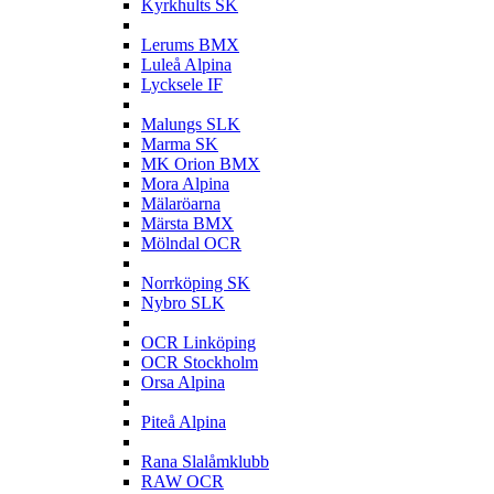
Kyrkhults SK
L
Lerums BMX
Luleå Alpina
Lycksele IF
M
Malungs SLK
Marma SK
MK Orion BMX
Mora Alpina
Mälaröarna
Märsta BMX
Mölndal OCR
N
Norrköping SK
Nybro SLK
O
OCR Linköping
OCR Stockholm
Orsa Alpina
P
Piteå Alpina
R
Rana Slalåmklubb
RAW OCR