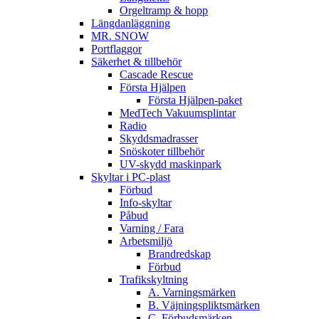
Orgeltramp & hopp
Längdanläggning
MR. SNOW
Portflaggor
Säkerhet & tillbehör
Cascade Rescue
Första Hjälpen
Första Hjälpen-paket
MedTech Vakuumsplintar
Radio
Skyddsmadrasser
Snöskoter tillbehör
UV-skydd maskinpark
Skyltar i PC-plast
Förbud
Info-skyltar
Påbud
Varning / Fara
Arbetsmiljö
Brandredskap
Förbud
Trafikskyltning
A. Varningsmärken
B. Väjningspliktsmärken
C. Förbudsmärken