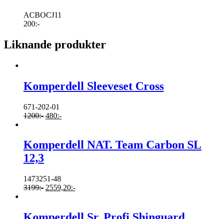
ACBOCJ11
200
:-
Liknande produkter
Komperdell Sleeveset Cross
671-202-01
1200
:-
480
:-
Komperdell NAT. Team Carbon SL
12,3
1473251-48
3199
:-
2559,20
:-
Komperdell Sr. Profi Shinguard