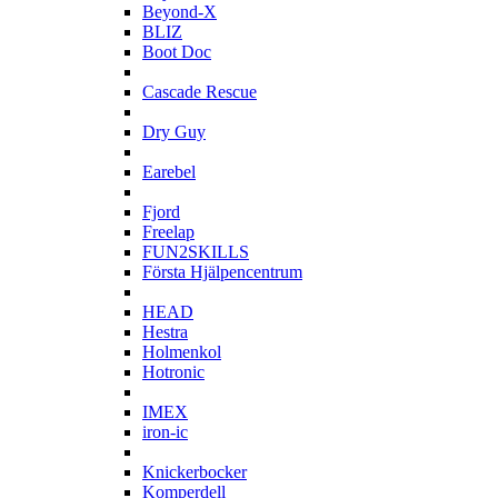
Beyond-X
BLIZ
Boot Doc
C
Cascade Rescue
D
Dry Guy
E
Earebel
F
Fjord
Freelap
FUN2SKILLS
Första Hjälpencentrum
H
HEAD
Hestra
Holmenkol
Hotronic
I
IMEX
iron-ic
K
Knickerbocker
Komperdell