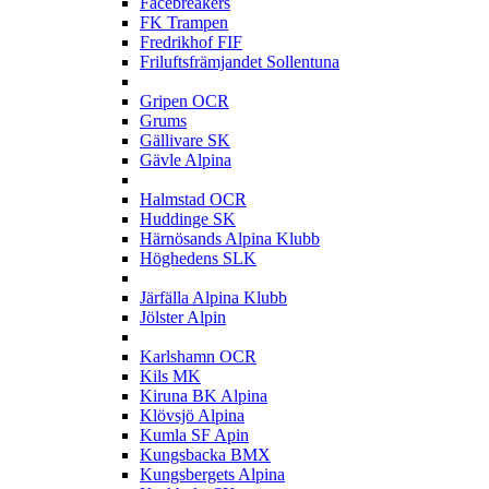
Facebreakers
FK Trampen
Fredrikhof FIF
Friluftsfrämjandet Sollentuna
G
Gripen OCR
Grums
Gällivare SK
Gävle Alpina
H
Halmstad OCR
Huddinge SK
Härnösands Alpina Klubb
Höghedens SLK
J
Järfälla Alpina Klubb
Jölster Alpin
K
Karlshamn OCR
Kils MK
Kiruna BK Alpina
Klövsjö Alpina
Kumla SF Apin
Kungsbacka BMX
Kungsbergets Alpina