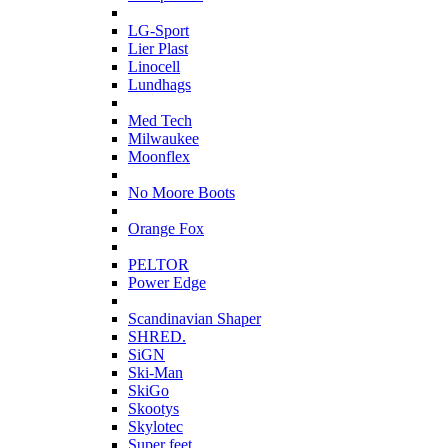
L
LG-Sport
Lier Plast
Linocell
Lundhags
M
Med Tech
Milwaukee
Moonflex
N
No Moore Boots
O
Orange Fox
P
PELTOR
Power Edge
S
Scandinavian Shaper
SHRED.
SiGN
Ski-Man
SkiGo
Skootys
Skylotec
Super feet