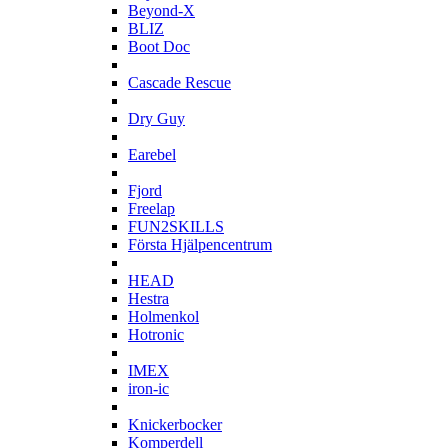
Beyond-X
BLIZ
Boot Doc
C
Cascade Rescue
D
Dry Guy
E
Earebel
F
Fjord
Freelap
FUN2SKILLS
Första Hjälpencentrum
H
HEAD
Hestra
Holmenkol
Hotronic
I
IMEX
iron-ic
K
Knickerbocker
Komperdell