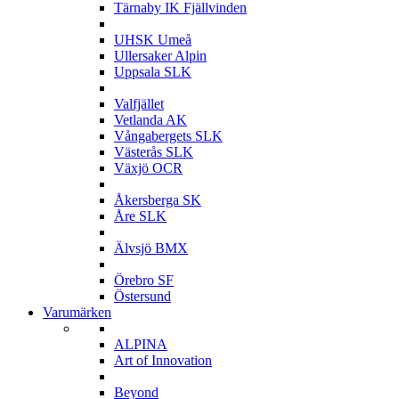
Tärnaby IK Fjällvinden
U
UHSK Umeå
Ullersaker Alpin
Uppsala SLK
V
Valfjället
Vetlanda AK
Vångabergets SLK
Västerås SLK
Växjö OCR
Å
Åkersberga SK
Åre SLK
Ä
Älvsjö BMX
Ö
Örebro SF
Östersund
Varumärken
A
ALPINA
Art of Innovation
B
Beyond