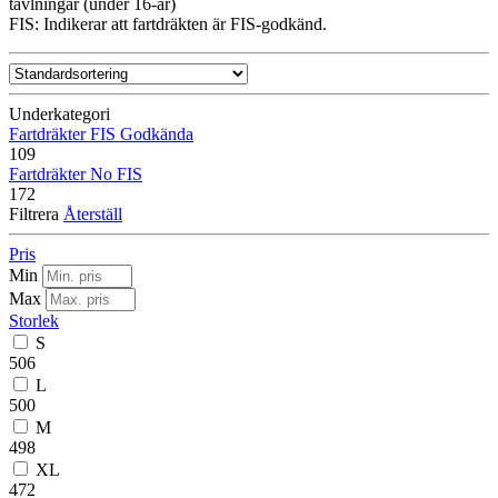
tävlningar (under 16-år)
FIS: Indikerar att fartdräkten är FIS-godkänd.
Underkategori
Fartdräkter FIS Godkända
109
Fartdräkter No FIS
172
Filtrera
Återställ
Pris
Min
Max
Storlek
S
506
L
500
M
498
XL
472