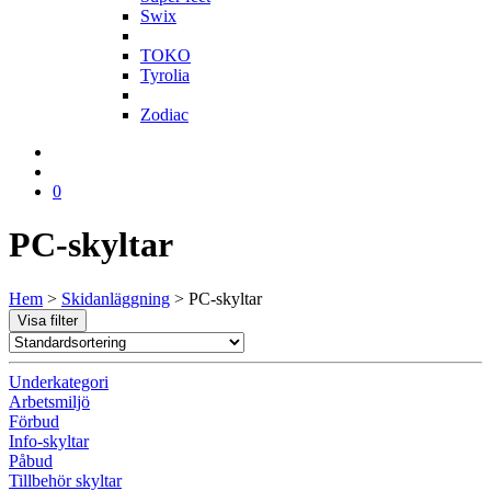
Swix
T
TOKO
Tyrolia
Z
Zodiac
0
PC-skyltar
Hem
>
Skidanläggning
>
PC-skyltar
Visa filter
Underkategori
Arbetsmiljö
Förbud
Info-skyltar
Påbud
Tillbehör skyltar