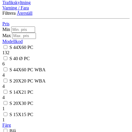
Trafikskyltning
Varning / Fara
Filtrera
Återställ
Pris
Min
Max
Modellkod
S 44X60 PC
132
S 40 Ø PC
6
S 44X60 PC WBA
4
S 20X20 PC WBA
4
S 14X21 PC
4
S 20X30 PC
1
S 15X15 PC
1
Färg
Blå