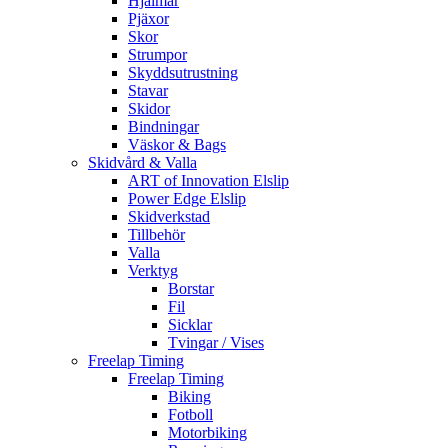
Hjälmar
Pjäxor
Skor
Strumpor
Skyddsutrustning
Stavar
Skidor
Bindningar
Väskor & Bags
Skidvård & Valla
ART of Innovation Elslip
Power Edge Elslip
Skidverkstad
Tillbehör
Valla
Verktyg
Borstar
Fil
Sicklar
Tvingar / Vises
Freelap Timing
Freelap Timing
Biking
Fotboll
Motorbiking