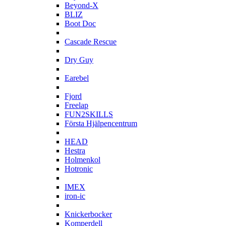
Beyond-X
BLIZ
Boot Doc
C
Cascade Rescue
D
Dry Guy
E
Earebel
F
Fjord
Freelap
FUN2SKILLS
Första Hjälpencentrum
H
HEAD
Hestra
Holmenkol
Hotronic
I
IMEX
iron-ic
K
Knickerbocker
Komperdell