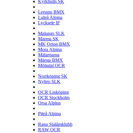
Kyrkhults SK
L
Lerums BMX
Luleå Alpina
Lycksele IF
M
Malungs SLK
Marma SK
MK Orion BMX
Mora Alpina
Mälaröarna
Märsta BMX
Mölndal OCR
N
Norrköping SK
Nybro SLK
O
OCR Linköping
OCR Stockholm
Orsa Alpina
P
Piteå Alpina
R
Rana Slalåmklubb
RAW OCR