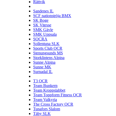
Rättvik
S
Sandenes IL
SCF nationströja BMX
SK Boge
SK Vitesse
SMK Gävle
SMK Uppsala
SOCRA
Sollentuna SLK
Sports Club OCR
Stenungsunds MS
Storklintens Alpina
Sunne Alpina
Sunne MK
Surnadal IL
T
T3 OCR
Team Bunkern
Team Kroppslabbet
Team Toppform Fitness OCR
Team Valkyria
The Cross Factory OCR
Tunafors Slalom
Täby SLK