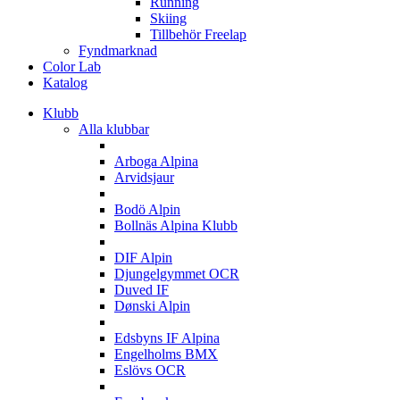
Running
Skiing
Tillbehör Freelap
Fyndmarknad
Color Lab
Katalog
Klubb
Alla klubbar
A
Arboga Alpina
Arvidsjaur
B
Bodö Alpin
Bollnäs Alpina Klubb
D
DIF Alpin
Djungelgymmet OCR
Duved IF
Dønski Alpin
E
Edsbyns IF Alpina
Engelholms BMX
Eslövs OCR
F