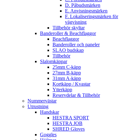
D. Påbudsmärken
E. Anvisningsmärken
F. Lokaliseringsmärken för
vägvisning
Tillbehör skyltar
Banderoller & Beachflaggor
Beachflaggor
Banderoller och paneler
SLAO budskap
Tillbehör
Slalomkäppar
25mm C-käpp
27mm B-käpp
31mm A-käpp
Kortkäpp / Kvastar
Ytterkäpp
Reservdelar & Tillbehör
Nummervästar
Utrustning
Handskar
HESTRA SPORT
HESTRA JOB
SHRED Gloves
Goggles