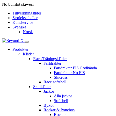
No bullshit skiwear
Tillverkningstider
Storlekstabeller
Kundservice
Svenska
Norsk
Produkter
Kläder
Race/Träningskläder
Fartdräkter
Fartdräkter FIS Godkända
Fartdräkter No FIS
Skicross
Race softshell
Skidkläder
Jackor
Alla jackor
Softshell
Byxor
Rockar & Ponchos
Rockar