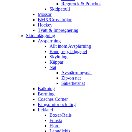
Regnrock & Ponchos
Skidpatrull
Mössor
BMX/Cross tröjor
Hockey
Tvätt & Impregnering
Skidanläggning
Avspärrning
Allt inom Avspärrning
Band, rep, falggspel
Skyltning
Käppar
Nät
Avspärrningsnät
Zip-on nät
Säkerhetsnät
Balkning
Borrning
Coaches Corner
Färgsprutor och färg
Lekland
Boxar/Rails
Funski
Fjord
Längdlekis