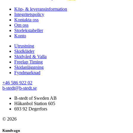
Köp- & leveransinformation
Integritetspolicy
Kontakta oss
Om oss
Storlekstabeller
Konto
Utrustning
Skidkläder
Skidvård & Valla
Freelap Timing
Skidanläggning
Fyndmarknad
+46 586 922 02
b-stedt@b-stedt.se
B-stedt of Sweden AB
Håkanbol Station 605
693 92 Degerfors
© 2026
Kundvagn