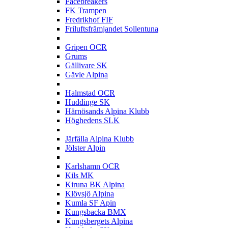
Facebreakers
FK Trampen
Fredrikhof FIF
Friluftsfrämjandet Sollentuna
G
Gripen OCR
Grums
Gällivare SK
Gävle Alpina
H
Halmstad OCR
Huddinge SK
Härnösands Alpina Klubb
Höghedens SLK
J
Järfälla Alpina Klubb
Jölster Alpin
K
Karlshamn OCR
Kils MK
Kiruna BK Alpina
Klövsjö Alpina
Kumla SF Apin
Kungsbacka BMX
Kungsbergets Alpina