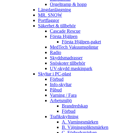
Orgeltramp & hopp
Längdanläggning
MR. SNOW
Portflaggor
Säkerhet & tillbehör
Cascade Rescue
Första Hjälpen
Första Hjälpen-paket
MedTech Vakuumsplintar
Radio
Skyddsmadrasser
Snöskoter tillbehör
UV-skydd maskinpark
Skyltar i PC-plast
Förbud
Info-skyltar
Påbud
Varning / Fara
Arbetsmiljö
Brandredskap
Förbud
Trafikskyltning
A. Varningsmärken
B. Väjningspliktsmärken
C. Förbudsmärken