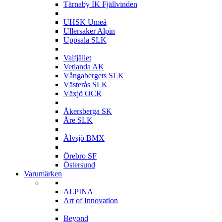
Tärnaby IK Fjällvinden
U
UHSK Umeå
Ullersaker Alpin
Uppsala SLK
V
Valfjället
Vetlanda AK
Vångabergets SLK
Västerås SLK
Växjö OCR
Å
Åkersberga SK
Åre SLK
Ä
Älvsjö BMX
Ö
Örebro SF
Östersund
Varumärken
A
ALPINA
Art of Innovation
B
Beyond