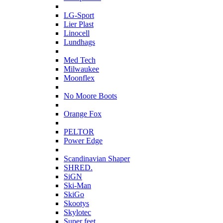
L
LG-Sport
Lier Plast
Linocell
Lundhags
M
Med Tech
Milwaukee
Moonflex
N
No Moore Boots
O
Orange Fox
P
PELTOR
Power Edge
S
Scandinavian Shaper
SHRED.
SiGN
Ski-Man
SkiGo
Skootys
Skylotec
Super feet