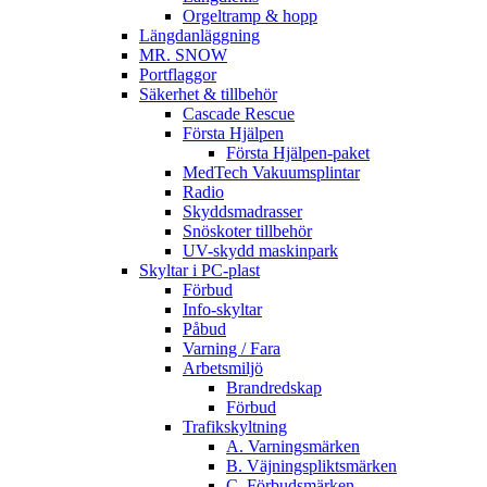
Orgeltramp & hopp
Längdanläggning
MR. SNOW
Portflaggor
Säkerhet & tillbehör
Cascade Rescue
Första Hjälpen
Första Hjälpen-paket
MedTech Vakuumsplintar
Radio
Skyddsmadrasser
Snöskoter tillbehör
UV-skydd maskinpark
Skyltar i PC-plast
Förbud
Info-skyltar
Påbud
Varning / Fara
Arbetsmiljö
Brandredskap
Förbud
Trafikskyltning
A. Varningsmärken
B. Väjningspliktsmärken
C. Förbudsmärken