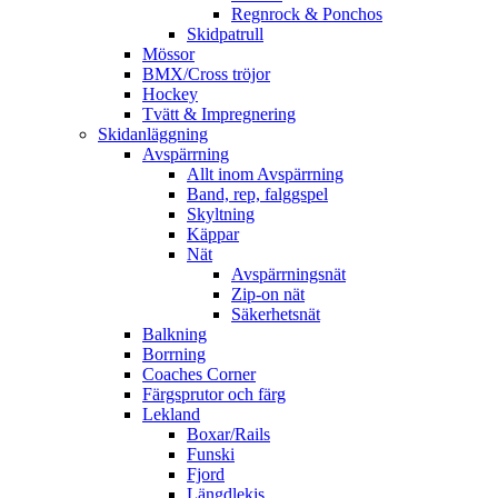
Regnrock & Ponchos
Skidpatrull
Mössor
BMX/Cross tröjor
Hockey
Tvätt & Impregnering
Skidanläggning
Avspärrning
Allt inom Avspärrning
Band, rep, falggspel
Skyltning
Käppar
Nät
Avspärrningsnät
Zip-on nät
Säkerhetsnät
Balkning
Borrning
Coaches Corner
Färgsprutor och färg
Lekland
Boxar/Rails
Funski
Fjord
Längdlekis