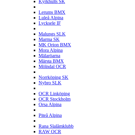
Kyrkhults SK
L
Lerums BMX
Luleå Alpina
Lycksele IF
M
Malungs SLK
Marma SK
MK Orion BMX
Mora Alpina
Mälaröarna
Märsta BMX
Mölndal OCR
N
Norrköping SK
Nybro SLK
O
OCR Linköping
OCR Stockholm
Orsa Alpina
P
Piteå Alpina
R
Rana Slalåmklubb
RAW OCR