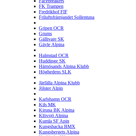
Facebreakers
FK Trampen
Fredrikhof FIF
Friluftsfrämjandet Sollentuna
G
Gripen OCR
Grums
Gällivare SK
Gävle Alpina
H
Halmstad OCR
Huddinge SK
Härnösands Alpina Klubb
Höghedens SLK
J
Järfälla Alpina Klubb
Jölster Alpin
K
Karlshamn OCR
Kils MK
Kiruna BK Alpina
Klövsjö Alpina
Kumla SF Apin
Kungsbacka BMX
Kungsbergets Alpina