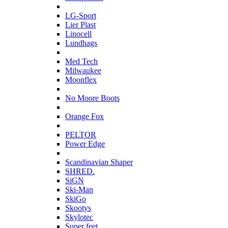
L
LG-Sport
Lier Plast
Linocell
Lundhags
M
Med Tech
Milwaukee
Moonflex
N
No Moore Boots
O
Orange Fox
P
PELTOR
Power Edge
S
Scandinavian Shaper
SHRED.
SiGN
Ski-Man
SkiGo
Skootys
Skylotec
Super feet