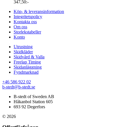
347,50
:-
Köp- & leveransinformation
Integritetspolicy
Kontakta oss
Om oss
Storlekstabeller
Konto
Utrustning
Skidkläder
Skidvård & Valla
Freelap Timing
Skidanläggning
Fyndmarknad
+46 586 922 02
b-stedt@b-stedt.se
B-stedt of Sweden AB
Håkanbol Station 605
693 92 Degerfors
© 2026