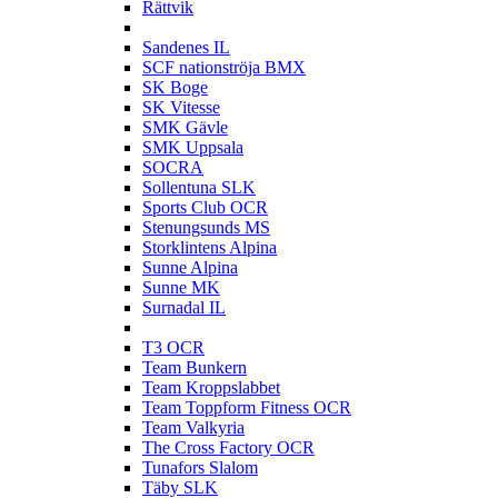
Rättvik
S
Sandenes IL
SCF nationströja BMX
SK Boge
SK Vitesse
SMK Gävle
SMK Uppsala
SOCRA
Sollentuna SLK
Sports Club OCR
Stenungsunds MS
Storklintens Alpina
Sunne Alpina
Sunne MK
Surnadal IL
T
T3 OCR
Team Bunkern
Team Kroppslabbet
Team Toppform Fitness OCR
Team Valkyria
The Cross Factory OCR
Tunafors Slalom
Täby SLK