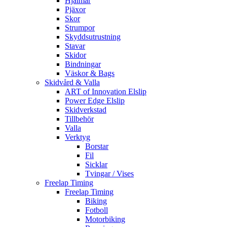
Hjälmar
Pjäxor
Skor
Strumpor
Skyddsutrustning
Stavar
Skidor
Bindningar
Väskor & Bags
Skidvård & Valla
ART of Innovation Elslip
Power Edge Elslip
Skidverkstad
Tillbehör
Valla
Verktyg
Borstar
Fil
Sicklar
Tvingar / Vises
Freelap Timing
Freelap Timing
Biking
Fotboll
Motorbiking