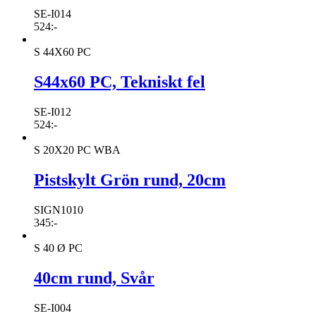
SE-I014
524
:-
S 44X60 PC
S44x60 PC, Tekniskt fel
SE-I012
524
:-
S 20X20 PC WBA
Pistskylt Grön rund, 20cm
SIGN1010
345
:-
S 40 Ø PC
40cm rund, Svår
SE-I004