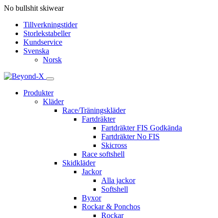
No bullshit skiwear
Tillverkningstider
Storlekstabeller
Kundservice
Svenska
Norsk
Produkter
Kläder
Race/Träningskläder
Fartdräkter
Fartdräkter FIS Godkända
Fartdräkter No FIS
Skicross
Race softshell
Skidkläder
Jackor
Alla jackor
Softshell
Byxor
Rockar & Ponchos
Rockar