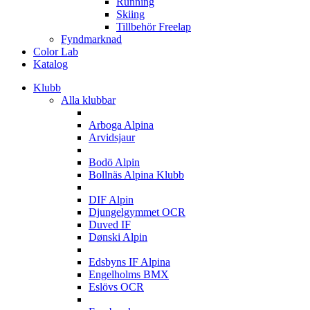
Running
Skiing
Tillbehör Freelap
Fyndmarknad
Color Lab
Katalog
Klubb
Alla klubbar
A
Arboga Alpina
Arvidsjaur
B
Bodö Alpin
Bollnäs Alpina Klubb
D
DIF Alpin
Djungelgymmet OCR
Duved IF
Dønski Alpin
E
Edsbyns IF Alpina
Engelholms BMX
Eslövs OCR
F