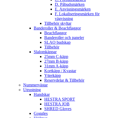
D. Påbudsmärken
E. Anvisningsmärken
F. Lokaliseringsmärken för
vägvisning
Tillbehör skyltar
Banderoller & Beachflaggor
Beachflaggor
Banderoller och paneler
SLAO budskap
Tillbehör
Slalomkäppar
25mm C-käpp
27mm B-käpp
31mm A-käpp
Kortkäpp / Kvastar
Ytterkäpp
Reservdelar & Tillbehör
Nummervästar
Utrustning
Handskar
HESTRA SPORT
HESTRA JOB
SHRED Gloves
Goggles