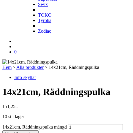
Swix
T
TOKO
Tyrolia
Z
Zodiac
0
Hem
>
Alla produkter
>
14x21cm, Räddningspulka
Info-skyltar
14x21cm, Räddningspulka
151,25
:-
10 st i lager
14x21cm, Räddningspulka mängd