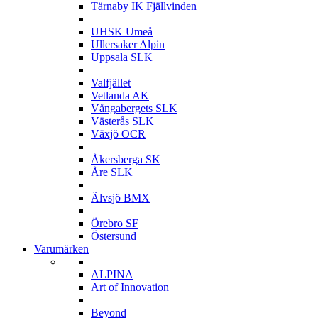
Tärnaby IK Fjällvinden
U
UHSK Umeå
Ullersaker Alpin
Uppsala SLK
V
Valfjället
Vetlanda AK
Vångabergets SLK
Västerås SLK
Växjö OCR
Å
Åkersberga SK
Åre SLK
Ä
Älvsjö BMX
Ö
Örebro SF
Östersund
Varumärken
A
ALPINA
Art of Innovation
B
Beyond