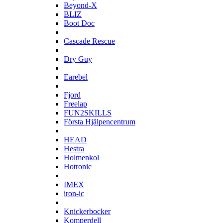
Beyond-X
BLIZ
Boot Doc
C
Cascade Rescue
D
Dry Guy
E
Earebel
F
Fjord
Freelap
FUN2SKILLS
Första Hjälpencentrum
H
HEAD
Hestra
Holmenkol
Hotronic
I
IMEX
iron-ic
K
Knickerbocker
Komperdell