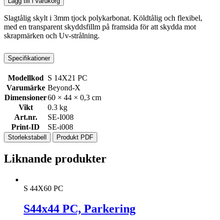
Lägg till i varukorg
Slagtålig skylt i 3mm tjock polykarbonat. Köldtålig och flexibel,
med en transparent skyddsfillm på framsida för att skydda mot
skrapmärken och Uv-strålning.
Specifikationer
Modellkod
S 14X21 PC
Varumärke
Beyond-X
Dimensioner
60 × 44 × 0,3 cm
Vikt
0.3 kg
Art.nr.
SE-I008
Print-ID
SE-i008
Storlekstabell
Produkt PDF
Liknande produkter
S 44X60 PC
S44x44 PC, Parkering