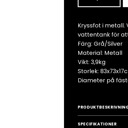
i
metall
4
Kryssfot i metall
kg
vattentank för at
mängd
Färg: Grå/Silver
Material: Metall
Vikt: 3,9kg
Storlek: 83x73x17
Diameter på fäst
PRODUKTBESKRIVNIN
SPECIFIKATIONER