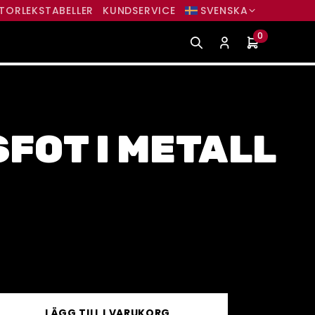
TORLEKSTABELLER
KUNDSERVICE
SVENSKA
0
FOT I METALL
LÄGG TILL I VARUKORG