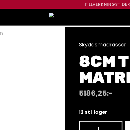
TILLVERKNINGSTIDE
2m
Skyddsmadrasser
8CM T
MATR
5186,25
:-
12 st i lager
8cm