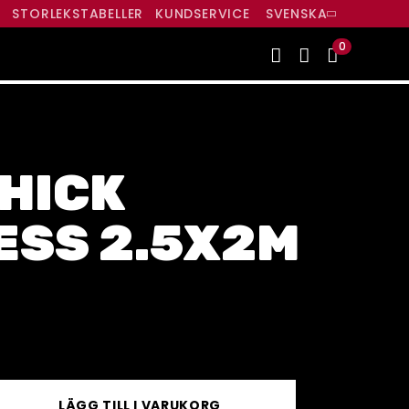
R
STORLEKSTABELLER
KUNDSERVICE
SVENSKA
0
HICK
ESS 2.5X2M
LÄGG TILL I VARUKORG