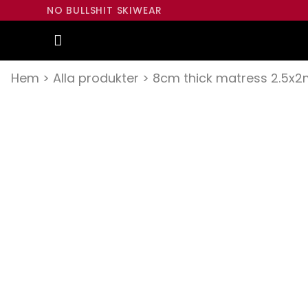
NO BULLSHIT SKIWEAR
Hem
>
Alla produkter
>
8cm thick matress 2.5x