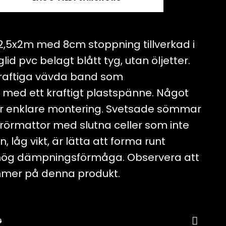
,5x2m med 8cm stoppning tillverkad i
lid pvc belagt blått tyg, utan öljetter.
 kraftiga vävda band som
ed ett kraftigt plastspänne. Något
ör enklare montering. Svetsade sömmar
örmattor med slutna celler som inte
 låg vikt, är lätta att forma runt
 hög dämpningsförmåga. Observera att
ommer på denna produkt.
G