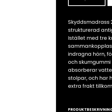
thick
matress
2.5x2m
Skyddsmadrass 2
mängd
strukturerad antig
Istället med tre
sammankopplas m
indragna hörn, f
och skumgummi r
absorberar vatten,
stolpar, och har
extra frakt tillk
PRODUKTBESKRIVNIN