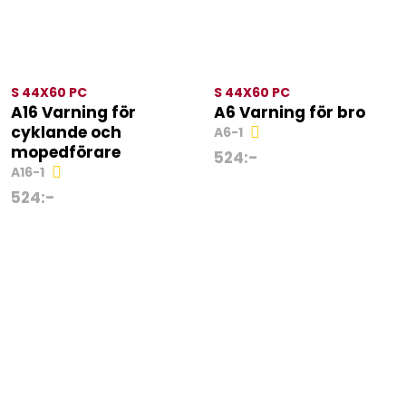
S 44X60 PC
S 44X60 PC
A16 Varning för
A6 Varning för bro
cyklande och
A6-1
mopedförare
524
:-
A16-1
524
:-