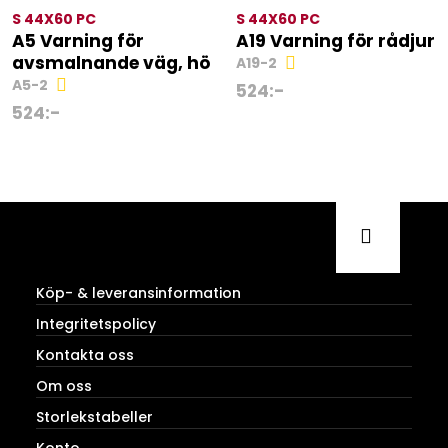
S 44X60 PC
S 44X60 PC
A5 Varning för
A19 Varning för rådjur
avsmalnande väg, hö
A19-2
A5-2
524
:-
524
:-
Köp- & leveransinformation
Integritetspolicy
Kontakta oss
Om oss
Storlekstabeller
Konto