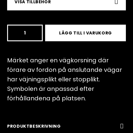
VISA TILLBEHÖR
A29
LÄGG TILL I VARUKORG
Varning
för
vägkorsning
Märket anger en vägkorsning där
mängd
förare av fordon på anslutande vägar
har väjningsplikt eller stopplikt.
Symbolen är anpassad efter
förhållandena på platsen.
PRODUKTBESKRIVNING