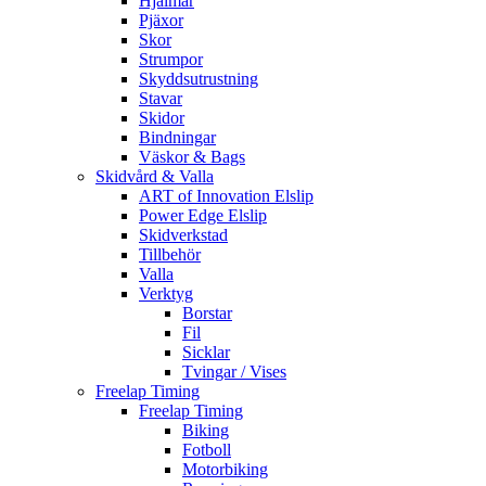
Hjälmar
Pjäxor
Skor
Strumpor
Skyddsutrustning
Stavar
Skidor
Bindningar
Väskor & Bags
Skidvård & Valla
ART of Innovation Elslip
Power Edge Elslip
Skidverkstad
Tillbehör
Valla
Verktyg
Borstar
Fil
Sicklar
Tvingar / Vises
Freelap Timing
Freelap Timing
Biking
Fotboll
Motorbiking