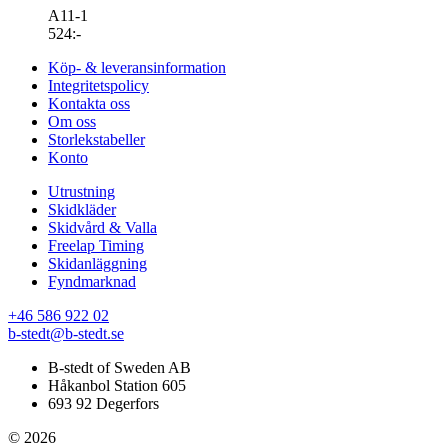
A11-1
524
:-
Köp- & leveransinformation
Integritetspolicy
Kontakta oss
Om oss
Storlekstabeller
Konto
Utrustning
Skidkläder
Skidvård & Valla
Freelap Timing
Skidanläggning
Fyndmarknad
+46 586 922 02
b-stedt@b-stedt.se
B-stedt of Sweden AB
Håkanbol Station 605
693 92 Degerfors
© 2026