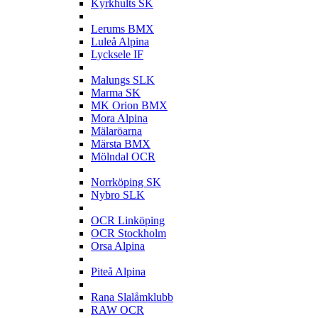
Kyrkhults SK
L
Lerums BMX
Luleå Alpina
Lycksele IF
M
Malungs SLK
Marma SK
MK Orion BMX
Mora Alpina
Mälaröarna
Märsta BMX
Mölndal OCR
N
Norrköping SK
Nybro SLK
O
OCR Linköping
OCR Stockholm
Orsa Alpina
P
Piteå Alpina
R
Rana Slalåmklubb
RAW OCR