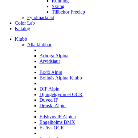
Running
Skiing
Tillbehör Freelap
Fyndmarknad
Color Lab
Katalog
Klubb
Alla klubbar
A
Arboga Alpina
Arvidsjaur
B
Bodö Alpin
Bollnäs Alpina Klubb
D
DIF Alpin
Djungelgymmet OCR
Duved IF
Dønski Alpin
E
Edsbyns IF Alpina
Engelholms BMX
Eslövs OCR
F