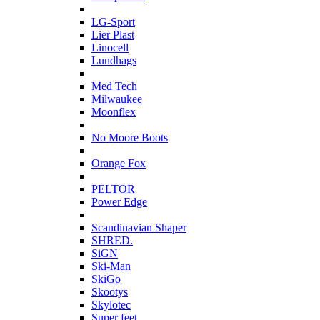
L
LG-Sport
Lier Plast
Linocell
Lundhags
M
Med Tech
Milwaukee
Moonflex
N
No Moore Boots
O
Orange Fox
P
PELTOR
Power Edge
S
Scandinavian Shaper
SHRED.
SiGN
Ski-Man
SkiGo
Skootys
Skylotec
Super feet