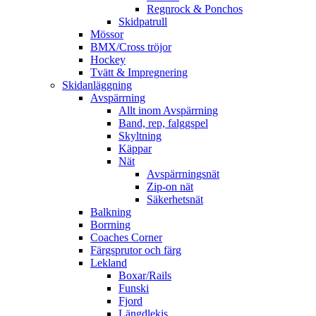
Regnrock & Ponchos
Skidpatrull
Mössor
BMX/Cross tröjor
Hockey
Tvätt & Impregnering
Skidanläggning
Avspärrning
Allt inom Avspärrning
Band, rep, falggspel
Skyltning
Käppar
Nät
Avspärrningsnät
Zip-on nät
Säkerhetsnät
Balkning
Borrning
Coaches Corner
Färgsprutor och färg
Lekland
Boxar/Rails
Funski
Fjord
Längdlekis