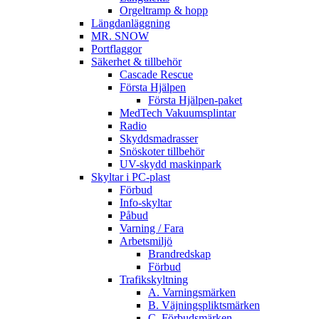
Orgeltramp & hopp
Längdanläggning
MR. SNOW
Portflaggor
Säkerhet & tillbehör
Cascade Rescue
Första Hjälpen
Första Hjälpen-paket
MedTech Vakuumsplintar
Radio
Skyddsmadrasser
Snöskoter tillbehör
UV-skydd maskinpark
Skyltar i PC-plast
Förbud
Info-skyltar
Påbud
Varning / Fara
Arbetsmiljö
Brandredskap
Förbud
Trafikskyltning
A. Varningsmärken
B. Väjningspliktsmärken
C. Förbudsmärken