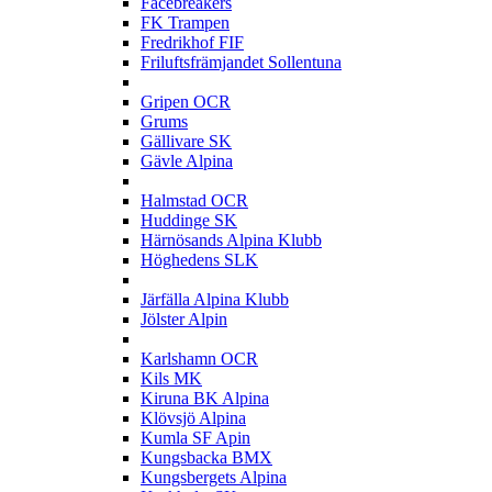
Facebreakers
FK Trampen
Fredrikhof FIF
Friluftsfrämjandet Sollentuna
G
Gripen OCR
Grums
Gällivare SK
Gävle Alpina
H
Halmstad OCR
Huddinge SK
Härnösands Alpina Klubb
Höghedens SLK
J
Järfälla Alpina Klubb
Jölster Alpin
K
Karlshamn OCR
Kils MK
Kiruna BK Alpina
Klövsjö Alpina
Kumla SF Apin
Kungsbacka BMX
Kungsbergets Alpina