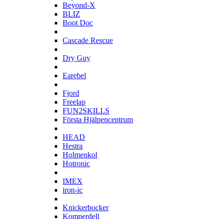
Beyond-X
BLIZ
Boot Doc
C
Cascade Rescue
D
Dry Guy
E
Earebel
F
Fjord
Freelap
FUN2SKILLS
Första Hjälpencentrum
H
HEAD
Hestra
Holmenkol
Hotronic
I
IMEX
iron-ic
K
Knickerbocker
Komperdell