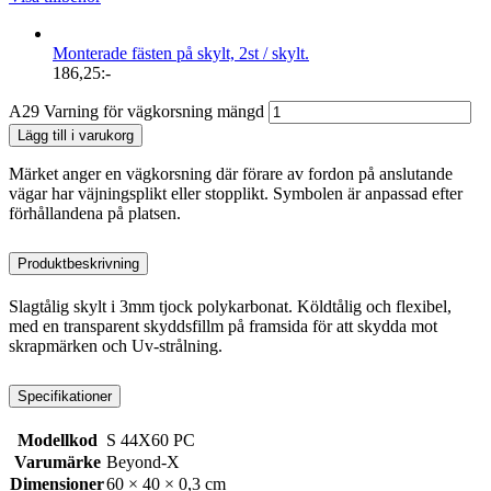
Monterade fästen på skylt, 2st / skylt.
186,25
:-
A29 Varning för vägkorsning mängd
Lägg till i varukorg
Märket anger en vägkorsning där förare av fordon på anslutande
vägar har väjningsplikt eller stopplikt. Symbolen är anpassad efter
förhållandena på platsen.
Produktbeskrivning
Slagtålig skylt i 3mm tjock polykarbonat. Köldtålig och flexibel,
med en transparent skyddsfillm på framsida för att skydda mot
skrapmärken och Uv-strålning.
Specifikationer
Modellkod
S 44X60 PC
Varumärke
Beyond-X
Dimensioner
60 × 40 × 0,3 cm