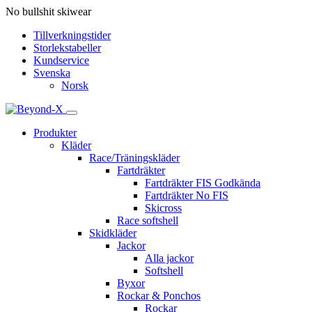
No bullshit skiwear
Tillverkningstider
Storlekstabeller
Kundservice
Svenska
Norsk
Produkter
Kläder
Race/Träningskläder
Fartdräkter
Fartdräkter FIS Godkända
Fartdräkter No FIS
Skicross
Race softshell
Skidkläder
Jackor
Alla jackor
Softshell
Byxor
Rockar & Ponchos
Rockar