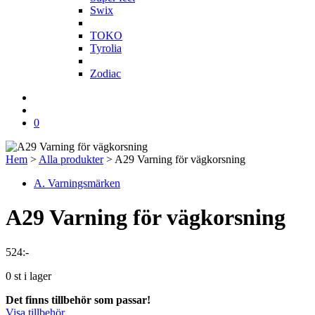
Swix
T
TOKO
Tyrolia
Z
Zodiac
0
Hem
>
Alla produkter
>
A29 Varning för vägkorsning
A. Varningsmärken
A29 Varning för vägkorsning
524
:-
0 st i lager
Det finns tillbehör som passar!
Visa tillbehör