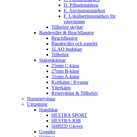
D. Påbudsmärken
E. Anvisningsmärken
F. Lokaliseringsmärken för
vägvisning
Tillbehör skyltar
Banderoller & Beachflaggor
Beachflaggor
Banderoller och paneler
SLAO budskap
Tillbehör
Slalomkäppar
25mm C-käpp
27mm B-käpp
31mm A-käpp
Kortkäpp / Kvastar
Ytterkäpp
Reservdelar & Tillbehör
Nummervästar
Utrustning
Handskar
HESTRA SPORT
HESTRA JOB
SHRED Gloves
Goggles