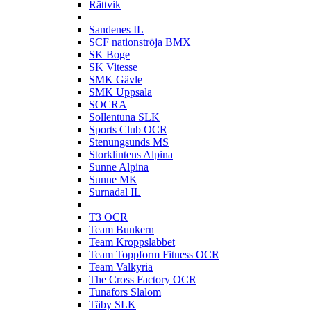
Rättvik
S
Sandenes IL
SCF nationströja BMX
SK Boge
SK Vitesse
SMK Gävle
SMK Uppsala
SOCRA
Sollentuna SLK
Sports Club OCR
Stenungsunds MS
Storklintens Alpina
Sunne Alpina
Sunne MK
Surnadal IL
T
T3 OCR
Team Bunkern
Team Kroppslabbet
Team Toppform Fitness OCR
Team Valkyria
The Cross Factory OCR
Tunafors Slalom
Täby SLK