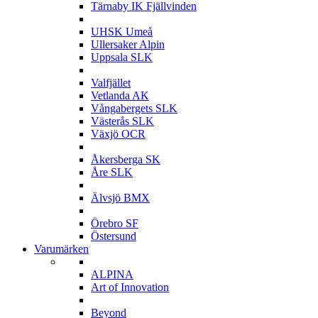
Tärnaby IK Fjällvinden
U
UHSK Umeå
Ullersaker Alpin
Uppsala SLK
V
Valfjället
Vetlanda AK
Vångabergets SLK
Västerås SLK
Växjö OCR
Å
Åkersberga SK
Åre SLK
Ä
Älvsjö BMX
Ö
Örebro SF
Östersund
Varumärken
A
ALPINA
Art of Innovation
B
Beyond