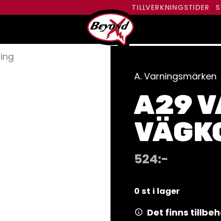
TILLVERKNINGSTIDER
S
ing
A. Varningsmärken
A29 V
VÄGK
524
:-
0 st i lager
Det finns tillb