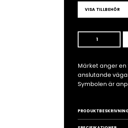
VISA TILLBEHÖR
A29
Varning
för
vägkorsning
Märket anger en 
mängd
anslutande vägar 
Symbolen är anpa
PRODUKTBESKRIVNIN
SPECIFIKATIONER