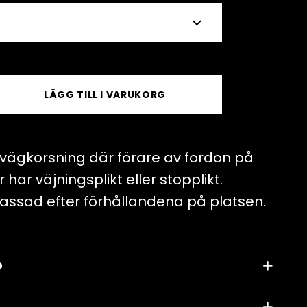
LÄGG TILL I VARUKORG
vägkorsning där förare av fordon på
har väjningsplikt eller stopplikt.
ssad efter förhållandena på platsen.
G