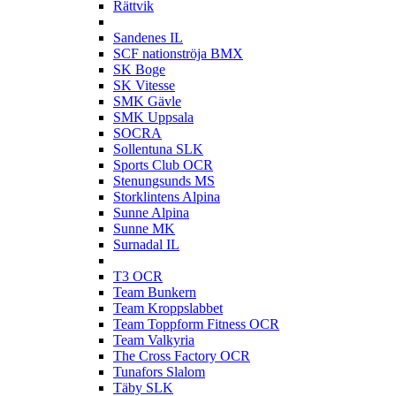
Rättvik
S
Sandenes IL
SCF nationströja BMX
SK Boge
SK Vitesse
SMK Gävle
SMK Uppsala
SOCRA
Sollentuna SLK
Sports Club OCR
Stenungsunds MS
Storklintens Alpina
Sunne Alpina
Sunne MK
Surnadal IL
T
T3 OCR
Team Bunkern
Team Kroppslabbet
Team Toppform Fitness OCR
Team Valkyria
The Cross Factory OCR
Tunafors Slalom
Täby SLK