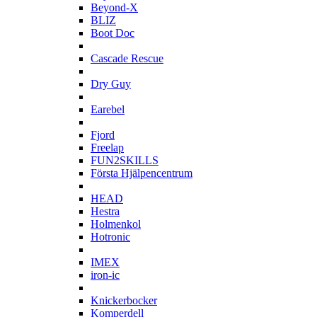
Beyond-X
BLIZ
Boot Doc
C
Cascade Rescue
D
Dry Guy
E
Earebel
F
Fjord
Freelap
FUN2SKILLS
Första Hjälpencentrum
H
HEAD
Hestra
Holmenkol
Hotronic
I
IMEX
iron-ic
K
Knickerbocker
Komperdell