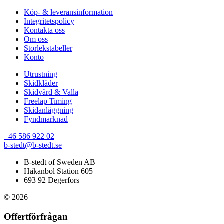
Köp- & leveransinformation
Integritetspolicy
Kontakta oss
Om oss
Storlekstabeller
Konto
Utrustning
Skidkläder
Skidvård & Valla
Freelap Timing
Skidanläggning
Fyndmarknad
+46 586 922 02
b-stedt@b-stedt.se
B-stedt of Sweden AB
Håkanbol Station 605
693 92 Degerfors
© 2026
Offertförfrågan