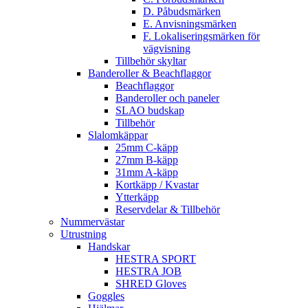
D. Påbudsmärken
E. Anvisningsmärken
F. Lokaliseringsmärken för
vägvisning
Tillbehör skyltar
Banderoller & Beachflaggor
Beachflaggor
Banderoller och paneler
SLAO budskap
Tillbehör
Slalomkäppar
25mm C-käpp
27mm B-käpp
31mm A-käpp
Kortkäpp / Kvastar
Ytterkäpp
Reservdelar & Tillbehör
Nummervästar
Utrustning
Handskar
HESTRA SPORT
HESTRA JOB
SHRED Gloves
Goggles