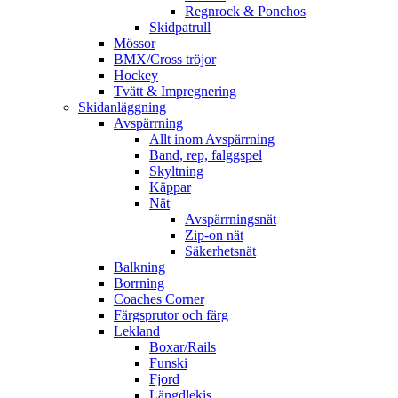
Regnrock & Ponchos
Skidpatrull
Mössor
BMX/Cross tröjor
Hockey
Tvätt & Impregnering
Skidanläggning
Avspärrning
Allt inom Avspärrning
Band, rep, falggspel
Skyltning
Käppar
Nät
Avspärrningsnät
Zip-on nät
Säkerhetsnät
Balkning
Borrning
Coaches Corner
Färgsprutor och färg
Lekland
Boxar/Rails
Funski
Fjord
Längdlekis