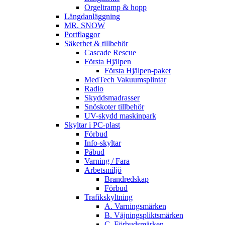
Orgeltramp & hopp
Längdanläggning
MR. SNOW
Portflaggor
Säkerhet & tillbehör
Cascade Rescue
Första Hjälpen
Första Hjälpen-paket
MedTech Vakuumsplintar
Radio
Skyddsmadrasser
Snöskoter tillbehör
UV-skydd maskinpark
Skyltar i PC-plast
Förbud
Info-skyltar
Påbud
Varning / Fara
Arbetsmiljö
Brandredskap
Förbud
Trafikskyltning
A. Varningsmärken
B. Väjningspliktsmärken
C. Förbudsmärken