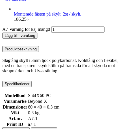
Monterade fästen på skylt, 2st / skylt.
186,25
:-
A7 Varning för kaj mängd
Lägg till i varukorg
Produktbeskrivning
Slagtålig skylt i 3mm tjock polykarbonat. Köldtålig och flexibel,
med en transparent skyddsfillm på framsida för att skydda mot
skrapmärken och Uv-strålning.
Specifikationer
Modellkod
S 44X60 PC
Varumärke
Beyond-X
Dimensioner
60 × 40 × 0,3 cm
Vikt
0.3 kg
Art.nr.
A7-1
Print-ID
a7-1