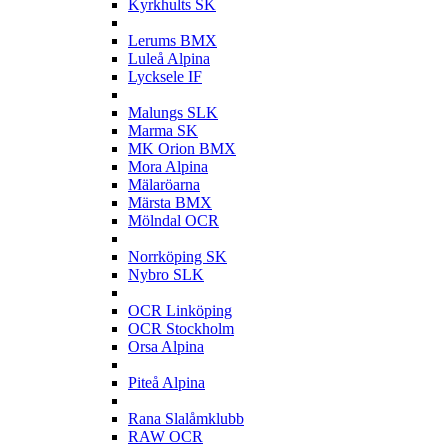
Kyrkhults SK
L
Lerums BMX
Luleå Alpina
Lycksele IF
M
Malungs SLK
Marma SK
MK Orion BMX
Mora Alpina
Mälaröarna
Märsta BMX
Mölndal OCR
N
Norrköping SK
Nybro SLK
O
OCR Linköping
OCR Stockholm
Orsa Alpina
P
Piteå Alpina
R
Rana Slalåmklubb
RAW OCR