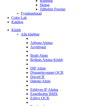
Running
Skiing
Tillbehör Freelap
Fyndmarknad
Color Lab
Katalog
Klubb
Alla klubbar
A
Arboga Alpina
Arvidsjaur
B
Bodö Alpin
Bollnäs Alpina Klubb
D
DIF Alpin
Djungelgymmet OCR
Duved IF
Dønski Alpin
E
Edsbyns IF Alpina
Engelholms BMX
Eslövs OCR
F