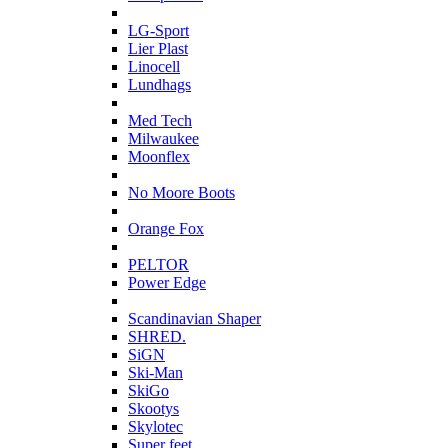
L
LG-Sport
Lier Plast
Linocell
Lundhags
M
Med Tech
Milwaukee
Moonflex
N
No Moore Boots
O
Orange Fox
P
PELTOR
Power Edge
S
Scandinavian Shaper
SHRED.
SiGN
Ski-Man
SkiGo
Skootys
Skylotec
Super feet