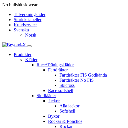
No bullshit skiwear
Tillverkningstider
Storlekstabeller
Kundservice
Svenska
Norsk
Produkter
Kläder
Race/Träningskläder
Fartdräkter
Fartdräkter FIS Godkända
Fartdräkter No FIS
Skicross
Race softshell
Skidkläder
Jackor
Alla jackor
Softshell
Byxor
Rockar & Ponchos
Rockar