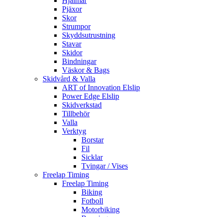
Hjälmar
Pjäxor
Skor
Strumpor
Skyddsutrustning
Stavar
Skidor
Bindningar
Väskor & Bags
Skidvård & Valla
ART of Innovation Elslip
Power Edge Elslip
Skidverkstad
Tillbehör
Valla
Verktyg
Borstar
Fil
Sicklar
Tvingar / Vises
Freelap Timing
Freelap Timing
Biking
Fotboll
Motorbiking