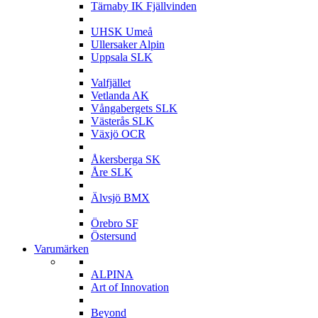
Tärnaby IK Fjällvinden
U
UHSK Umeå
Ullersaker Alpin
Uppsala SLK
V
Valfjället
Vetlanda AK
Vångabergets SLK
Västerås SLK
Växjö OCR
Å
Åkersberga SK
Åre SLK
Ä
Älvsjö BMX
Ö
Örebro SF
Östersund
Varumärken
A
ALPINA
Art of Innovation
B
Beyond