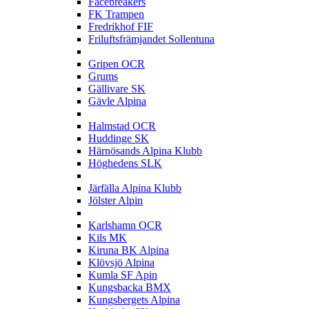
Facebreakers
FK Trampen
Fredrikhof FIF
Friluftsfrämjandet Sollentuna
G
Gripen OCR
Grums
Gällivare SK
Gävle Alpina
H
Halmstad OCR
Huddinge SK
Härnösands Alpina Klubb
Höghedens SLK
J
Järfälla Alpina Klubb
Jölster Alpin
K
Karlshamn OCR
Kils MK
Kiruna BK Alpina
Klövsjö Alpina
Kumla SF Apin
Kungsbacka BMX
Kungsbergets Alpina