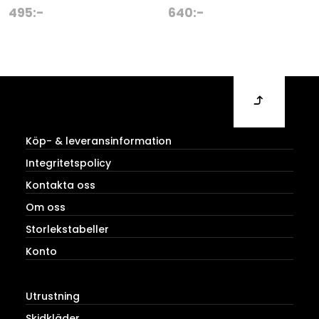
495
:-
640
:-
Köp- & leveransinformation
Integritetspolicy
Kontakta oss
Om oss
Storlekstabeller
Konto
Utrustning
Skidkläder