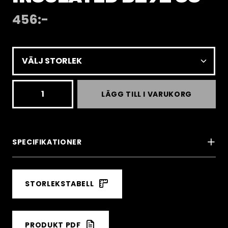
456
:-
Add-
LÄGG TILL I VARUKORG
on
hood
insulated
SPECIFIKATIONER
B292
CG
STORLEKSTABELL
mängd
PRODUKT PDF