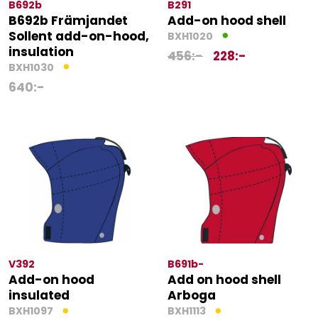
B692b
B291
B692b Främjandet
Add-on hood shell
Sollent add-on-hood,
BXH1020
insulation
456
:-
228
:-
BXH1030
640
:-
V392
B691b-
Add-on hood
Add on hood shell
insulated
Arboga
BXH1097
BXH1113