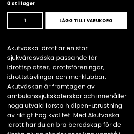
0 st i lager
Första
LÄGG TILL I VARUKORG
Hjälpen
Akutväska
Idrott
Akutväska Idrott är en stor
-
sjukvårdsväska passande för
Ryggsäck
idrottsplatser, idrottsföreningar,
mängd
idrottstävlingar och mc-klubbar.
Akutväskan är framtagen av
ambulanssjuksköterskor och innehåller
noga utvald första hjälpen-utrustning
av riktigt hög kvalitet. Med Akutväska
Idrott har du en bra beredskap för de