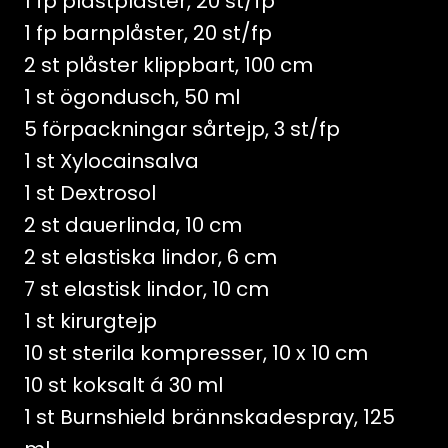
1 fp plastplåster, 20 st/fp
1 fp barnplåster, 20 st/fp
2 st plåster klippbart, 100 cm
1 st ögondusch, 50 ml
5 förpackningar sårtejp, 3 st/fp
1 st Xylocainsalva
1 st Dextrosol
2 st dauerlinda, 10 cm
2 st elastiska lindor, 6 cm
7 st elastisk lindor, 10 cm
1 st kirurgtejp
10 st sterila kompresser, 10 x 10 cm
10 st koksalt á 30 ml
1 st Burnshield brännskadespray, 125