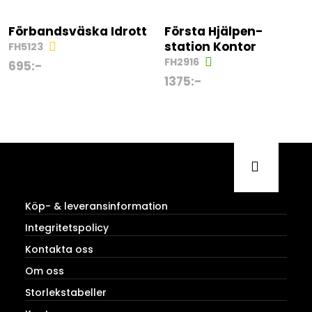
Förbandsväska Idrott
Första Hjälpen-
station Kontor
FH5123
FH2916
695
:-
1375
:-
Köp- & leveransinformation
Integritetspolicy
Kontakta oss
Om oss
Storlekstabeller