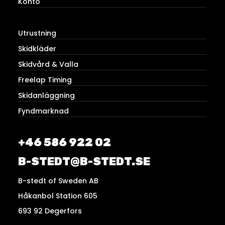
Konto
Utrustning
Skidkläder
Skidvård & Valla
Freelap Timing
Skidanläggning
Fyndmarknad
+46 586 922 02
B-STEDT@B-STEDT.SE
B-stedt of Sweden AB
Håkanbol Station 605
693 92 Degerfors