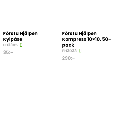
Första Hjälpen
Första Hjälpen
Kylpåse
Kompress 10×10, 50-
pack
FH3305
FH3033
35
:-
290
:-