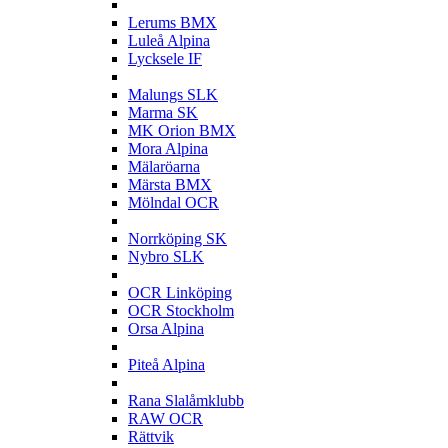
L
Lerums BMX
Luleå Alpina
Lycksele IF
M
Malungs SLK
Marma SK
MK Orion BMX
Mora Alpina
Mälaröarna
Märsta BMX
Mölndal OCR
N
Norrköping SK
Nybro SLK
O
OCR Linköping
OCR Stockholm
Orsa Alpina
P
Piteå Alpina
R
Rana Slalåmklubb
RAW OCR
Rättvik