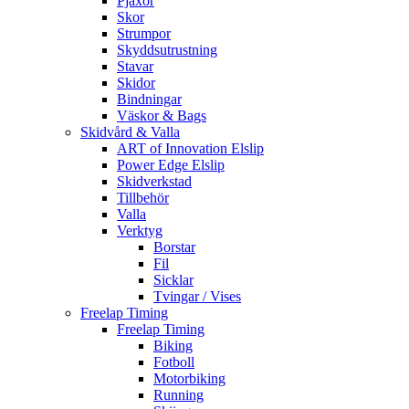
Pjäxor
Skor
Strumpor
Skyddsutrustning
Stavar
Skidor
Bindningar
Väskor & Bags
Skidvård & Valla
ART of Innovation Elslip
Power Edge Elslip
Skidverkstad
Tillbehör
Valla
Verktyg
Borstar
Fil
Sicklar
Tvingar / Vises
Freelap Timing
Freelap Timing
Biking
Fotboll
Motorbiking
Running