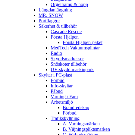
Orgeltramp & hopp
Längdanläggning
MR. SNOW
Portflaggor
Säkerhet & tillbehör
Cascade Rescue
Första Hjälpen
Första Hjälpen-paket
MedTech Vakuumsplintar
Radio
Skyddsmadrasser
Snöskoter tillbehör
UV-skydd maskinpark
Skyltar i PC-plast
Förbud
Info-skyltar
Påbud
Varning / Fara
Arbetsmiljö
Brandredskap
Förbud
Trafikskyltning
A. Varningsmärken
B. Väjningspliktsmärken
C. Förbudsmärken