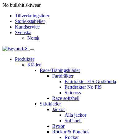
No bullshit skiwear
Tillverkningstider
Storlekstabeller
Kundservice
Svenska
Norsk
Produkter
Kläder
Race/Träningskläder
Fartdräkter
Fartdräkter FIS Godkända
Fartdräkter No FIS
Skicross
Race softshell
Skidkläder
Jackor
Alla jackor
Softshell
Byxor
Rockar & Ponchos
Rockar