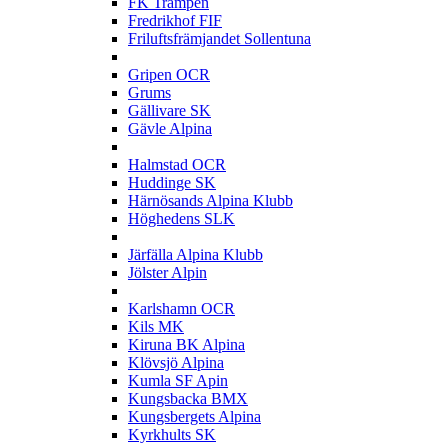
FK Trampen
Fredrikhof FIF
Friluftsfrämjandet Sollentuna
G
Gripen OCR
Grums
Gällivare SK
Gävle Alpina
H
Halmstad OCR
Huddinge SK
Härnösands Alpina Klubb
Höghedens SLK
J
Järfälla Alpina Klubb
Jölster Alpin
K
Karlshamn OCR
Kils MK
Kiruna BK Alpina
Klövsjö Alpina
Kumla SF Apin
Kungsbacka BMX
Kungsbergets Alpina
Kyrkhults SK