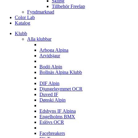
Skiing
Tillbehör Freelap
Fyndmarknad
Color Lab
Katalog
Klubb
Alla klubbar
A
Arboga Alpina
Arvidsjaur
B
Bodö Alpin
Bollnäs Alpina Klubb
D
DIF Alpin
Djungelgymmet OCR
Duved IF
Dønski Alpin
E
Edsbyns IF Alpina
Engelholms BMX
Eslövs OCR
F
Facebreakers