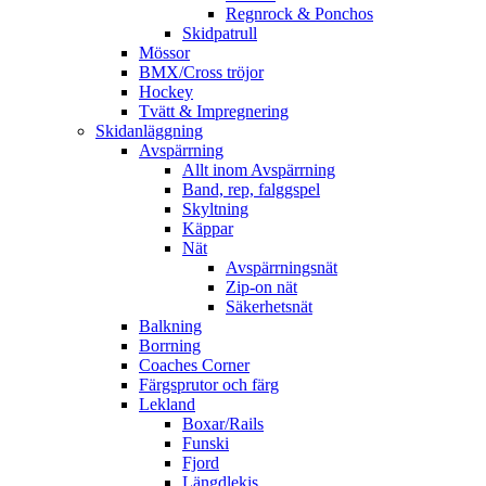
Regnrock & Ponchos
Skidpatrull
Mössor
BMX/Cross tröjor
Hockey
Tvätt & Impregnering
Skidanläggning
Avspärrning
Allt inom Avspärrning
Band, rep, falggspel
Skyltning
Käppar
Nät
Avspärrningsnät
Zip-on nät
Säkerhetsnät
Balkning
Borrning
Coaches Corner
Färgsprutor och färg
Lekland
Boxar/Rails
Funski
Fjord
Längdlekis