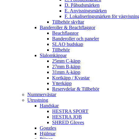
D. Påbudsmärken
E. Anvisningsmärken
F. Lokaliseringsmärken för vägvisnin
Tillbehör skyltar
Banderoller & Beachflaggor
Beachflaggor
Banderoller och paneler
SLAO budskap
Tillbehör
Slalomkäppar
25mm C-käpp
27mm B-käpp
31mm A-käpp
Kortkäpp / Kvastar
Ytterkäpp
Reservdelar & Tillbehör
Nummervästar
Utrustning
Handskar
HESTRA SPORT
HESTRA JOB
SHRED Gloves
Goggles
Hjälmar