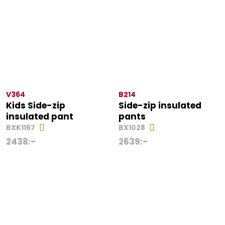
V364
B214
Kids Side-zip
Side-zip insulated
insulated pant
pants
BXK1167
BX1028
2438
:-
2639
:-