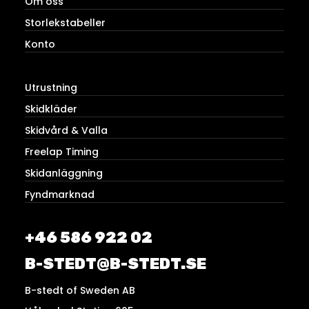
Om oss
Storlekstabeller
Konto
Utrustning
Skidkläder
Skidvård & Valla
Freelap Timing
Skidanläggning
Fyndmarknad
+46 586 922 02
B-STEDT@B-STEDT.SE
B-stedt of Sweden AB