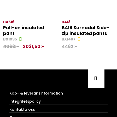
BA516
B418
Pull-on insulated
B418 Surnadal Side-
pant
zip insulated pants
BX1095
BX1487
4063
:-
2031,50
:-
4462
:-
Köp- & leveransinformation
Integritetspolicy
Kontakta oss