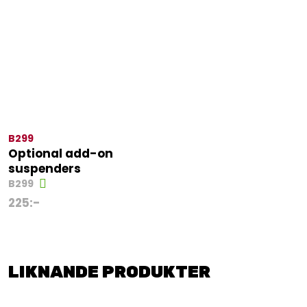
B299
Optional add-on
suspenders
B299
225
:-
LIKNANDE PRODUKTER