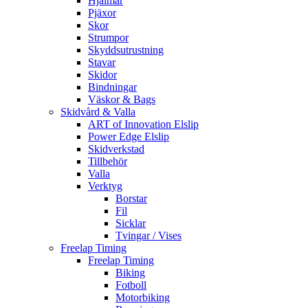
Hjälmar
Pjäxor
Skor
Strumpor
Skyddsutrustning
Stavar
Skidor
Bindningar
Väskor & Bags
Skidvård & Valla
ART of Innovation Elslip
Power Edge Elslip
Skidverkstad
Tillbehör
Valla
Verktyg
Borstar
Fil
Sicklar
Tvingar / Vises
Freelap Timing
Freelap Timing
Biking
Fotboll
Motorbiking