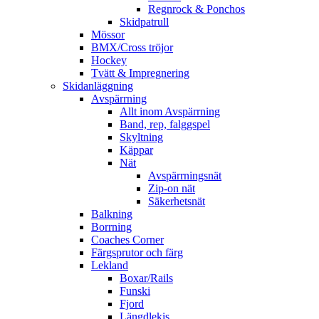
Regnrock & Ponchos
Skidpatrull
Mössor
BMX/Cross tröjor
Hockey
Tvätt & Impregnering
Skidanläggning
Avspärrning
Allt inom Avspärrning
Band, rep, falggspel
Skyltning
Käppar
Nät
Avspärrningsnät
Zip-on nät
Säkerhetsnät
Balkning
Borrning
Coaches Corner
Färgsprutor och färg
Lekland
Boxar/Rails
Funski
Fjord
Längdlekis