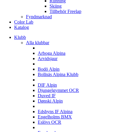
Running
Skiing
Tillbehör Freelap
Fyndmarknad
Color Lab
Katalog
Klubb
Alla klubbar
A
Arboga Alpina
Arvidsjaur
B
Bodö Alpin
Bollnäs Alpina Klubb
D
DIF Alpin
Djungelgymmet OCR
Duved IF
Dønski Alpin
E
Edsbyns IF Alpina
Engelholms BMX
Eslövs OCR
F