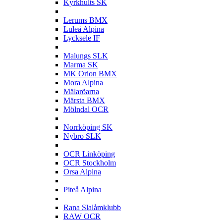
Kyrkhults SK
L
Lerums BMX
Luleå Alpina
Lycksele IF
M
Malungs SLK
Marma SK
MK Orion BMX
Mora Alpina
Mälaröarna
Märsta BMX
Mölndal OCR
N
Norrköping SK
Nybro SLK
O
OCR Linköping
OCR Stockholm
Orsa Alpina
P
Piteå Alpina
R
Rana Slalåmklubb
RAW OCR