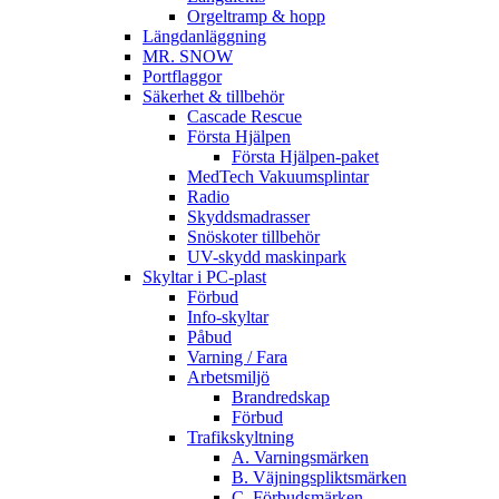
Orgeltramp & hopp
Längdanläggning
MR. SNOW
Portflaggor
Säkerhet & tillbehör
Cascade Rescue
Första Hjälpen
Första Hjälpen-paket
MedTech Vakuumsplintar
Radio
Skyddsmadrasser
Snöskoter tillbehör
UV-skydd maskinpark
Skyltar i PC-plast
Förbud
Info-skyltar
Påbud
Varning / Fara
Arbetsmiljö
Brandredskap
Förbud
Trafikskyltning
A. Varningsmärken
B. Väjningspliktsmärken
C. Förbudsmärken