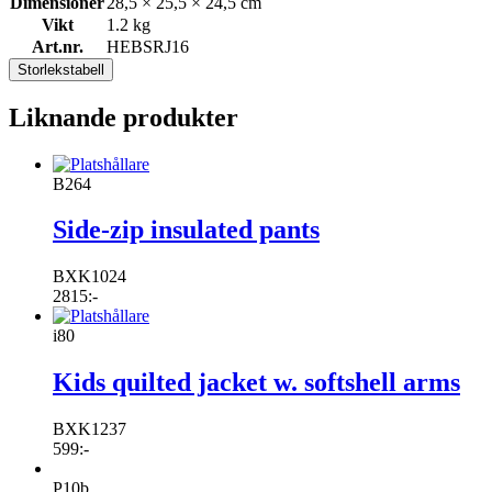
Dimensioner
28,5 × 25,5 × 24,5 cm
Vikt
1.2 kg
Art.nr.
HEBSRJ16
Storlekstabell
Liknande produkter
B264
Side-zip insulated pants
BXK1024
2815
:-
i80
Kids quilted jacket w. softshell arms
BXK1237
599
:-
P10b