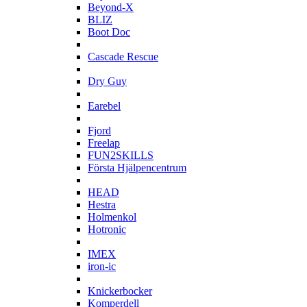
Beyond-X
BLIZ
Boot Doc
C
Cascade Rescue
D
Dry Guy
E
Earebel
F
Fjord
Freelap
FUN2SKILLS
Första Hjälpencentrum
H
HEAD
Hestra
Holmenkol
Hotronic
I
IMEX
iron-ic
K
Knickerbocker
Komperdell