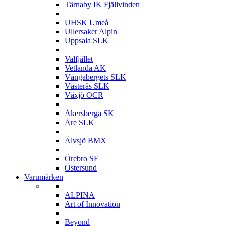
Tärnaby IK Fjällvinden
U
UHSK Umeå
Ullersaker Alpin
Uppsala SLK
V
Valfjället
Vetlanda AK
Vångabergets SLK
Västerås SLK
Växjö OCR
Å
Åkersberga SK
Åre SLK
Ä
Älvsjö BMX
Ö
Örebro SF
Östersund
Varumärken
A
ALPINA
Art of Innovation
B
Beyond