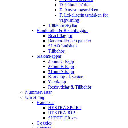
D. Påbudsmärken
E. Anvisningsmärken
F. Lokaliseringsmärken för
vägvisning
Tillbehör skyltar
Banderoller & Beachflaggor
Beachflaggor
Banderoller och paneler
SLAO budskap
Tillbehör
Slalomkäppar
25mm C-käpp
27mm B-käpp
31mm A-käpp
Kortkäpp / Kvastar
Ytterkäpp
Reservdelar & Tillbehör
Nummervästar
Utrustning
Handskar
HESTRA SPORT
HESTRA JOB
SHRED Gloves
Goggles