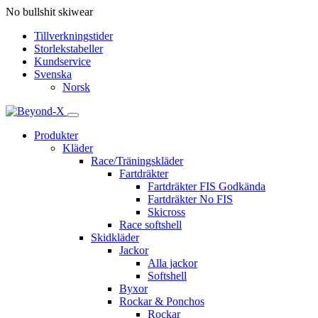
No bullshit skiwear
Tillverkningstider
Storlekstabeller
Kundservice
Svenska
Norsk
Produkter
Kläder
Race/Träningskläder
Fartdräkter
Fartdräkter FIS Godkända
Fartdräkter No FIS
Skicross
Race softshell
Skidkläder
Jackor
Alla jackor
Softshell
Byxor
Rockar & Ponchos
Rockar