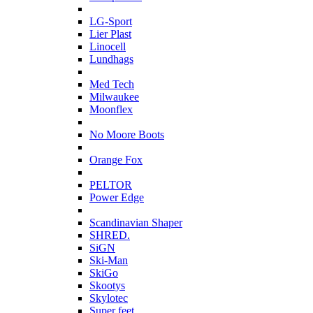
L
LG-Sport
Lier Plast
Linocell
Lundhags
M
Med Tech
Milwaukee
Moonflex
N
No Moore Boots
O
Orange Fox
P
PELTOR
Power Edge
S
Scandinavian Shaper
SHRED.
SiGN
Ski-Man
SkiGo
Skootys
Skylotec
Super feet