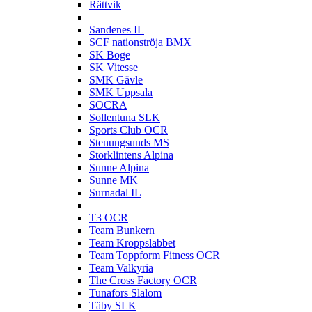
Rättvik
S
Sandenes IL
SCF nationströja BMX
SK Boge
SK Vitesse
SMK Gävle
SMK Uppsala
SOCRA
Sollentuna SLK
Sports Club OCR
Stenungsunds MS
Storklintens Alpina
Sunne Alpina
Sunne MK
Surnadal IL
T
T3 OCR
Team Bunkern
Team Kroppslabbet
Team Toppform Fitness OCR
Team Valkyria
The Cross Factory OCR
Tunafors Slalom
Täby SLK