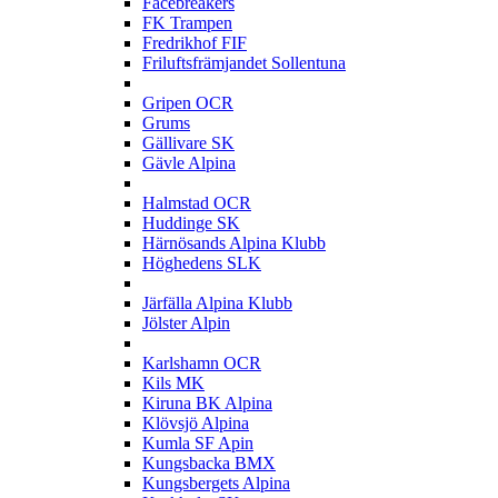
Facebreakers
FK Trampen
Fredrikhof FIF
Friluftsfrämjandet Sollentuna
G
Gripen OCR
Grums
Gällivare SK
Gävle Alpina
H
Halmstad OCR
Huddinge SK
Härnösands Alpina Klubb
Höghedens SLK
J
Järfälla Alpina Klubb
Jölster Alpin
K
Karlshamn OCR
Kils MK
Kiruna BK Alpina
Klövsjö Alpina
Kumla SF Apin
Kungsbacka BMX
Kungsbergets Alpina