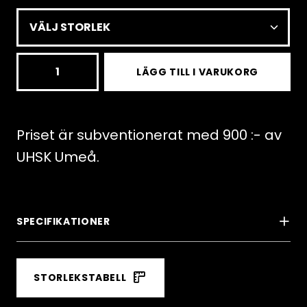
BR242
LÄGG TILL I VARUKORG
UHSK
GS
NO-
Priset är subventionerat med 900 :- av
FIS
UHSK Umeå.
Suit
CP1968B
mängd
SPECIFIKATIONER
STORLEKSTABELL