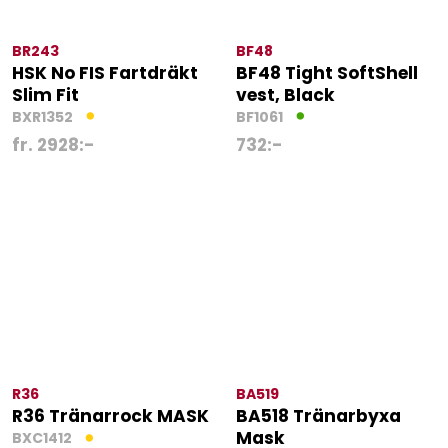
BR243
BF48
HSK No FIS Fartdräkt
BF48 Tight SoftShell
Slim Fit
vest, Black
BXR1352
BF1061
fr.
2928
:-
732
:-
R36
BA519
R36 Tränarrock MASK
BA518 Tränarbyxa
Mask
BXC1412