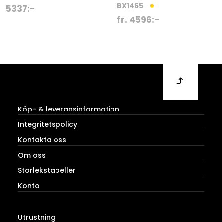
BX1465
5337
:-
fr.
4596
:-
Köp- & leveransinformation
Integritetspolicy
Kontakta oss
Om oss
Storlekstabeller
Konto
Utrustning