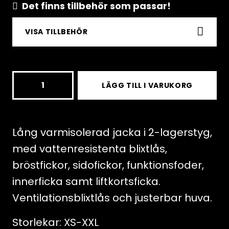
Det finns tillbehör som passar!
VISA TILLBEHÖR
BX201,
LÄGG TILL I VARUKORG
Isolated
ski
jacket,
Lång varmisolerad jacka i 2-lagerstyg,
Black
med vattenresistenta blixtlås,
mängd
bröstfickor, sidofickor, funktionsfoder,
innerficka samt liftkortsficka.
Ventilationsblixtlås och justerbar huva.
Storlekar: XS-XXL