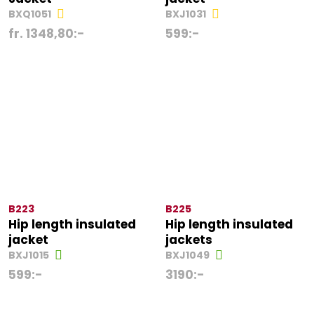
BXQ1051
BXJ1031
fr.
1348,80
:-
599
:-
B223
B225
Hip length insulated
Hip length insulated
jacket
jackets
BXJ1015
BXJ1049
599
:-
3190
:-