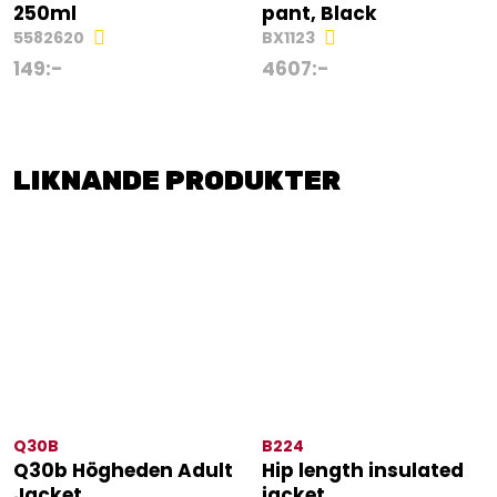
250ml
pant, Black
5582620
BX1123
149
:-
4607
:-
LIKNANDE PRODUKTER
Q30B
B224
Q30b Högheden Adult
Hip length insulated
Jacket
jacket