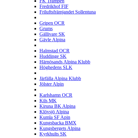
FK Trampen
Fredrikhof FIF
Friluftsfrämjandet Sollentuna
G
Gripen OCR
Grums
Gällivare SK
Gävle Alpina
H
Halmstad OCR
Huddinge SK
Härnösands Alpina Klubb
Höghedens SLK
J
Järfälla Alpina Klubb
Jölster Alpin
K
Karlshamn OCR
Kils MK
Kiruna BK Alpina
Klövsjö Alpina
Kumla SF Apin
Kungsbacka BMX
Kungsbergets Alpina
Kyrkhults SK