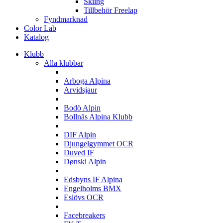
Skiing
Tillbehör Freelap
Fyndmarknad
Color Lab
Katalog
Klubb
Alla klubbar
A
Arboga Alpina
Arvidsjaur
B
Bodö Alpin
Bollnäs Alpina Klubb
D
DIF Alpin
Djungelgymmet OCR
Duved IF
Dønski Alpin
E
Edsbyns IF Alpina
Engelholms BMX
Eslövs OCR
F
Facebreakers