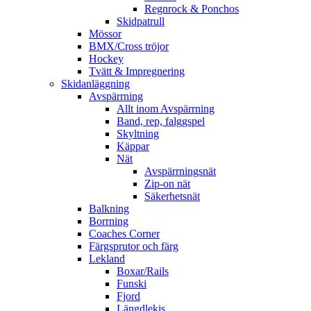
Regnrock & Ponchos
Skidpatrull
Mössor
BMX/Cross tröjor
Hockey
Tvätt & Impregnering
Skidanläggning
Avspärrning
Allt inom Avspärrning
Band, rep, falggspel
Skyltning
Käppar
Nät
Avspärrningsnät
Zip-on nät
Säkerhetsnät
Balkning
Borrning
Coaches Corner
Färgsprutor och färg
Lekland
Boxar/Rails
Funski
Fjord
Längdlekis