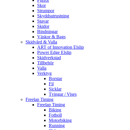
Pjäxor
Skor
Strumpor
Skyddsutrustning
Stavar
Skidor
Bindningar
Väskor & Bags
Skidvård & Valla
ART of Innovation Elslip
Power Edge Elslip
Skidverkstad
Tillbehör
Valla
Verktyg
Borstar
Fil
Sicklar
Tvingar / Vises
Freelap Timing
Freelap Timing
Biking
Fotboll
Motorbiking
Running