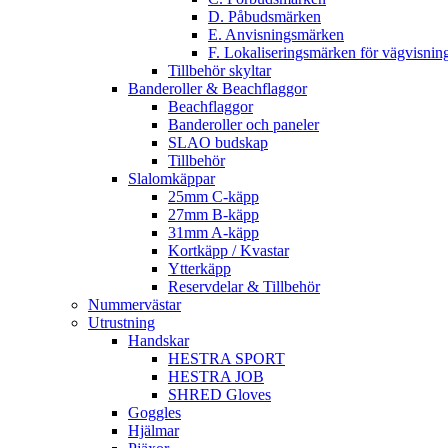
D. Påbudsmärken
E. Anvisningsmärken
F. Lokaliseringsmärken för vägvisnin
Tillbehör skyltar
Banderoller & Beachflaggor
Beachflaggor
Banderoller och paneler
SLAO budskap
Tillbehör
Slalomkäppar
25mm C-käpp
27mm B-käpp
31mm A-käpp
Kortkäpp / Kvastar
Ytterkäpp
Reservdelar & Tillbehör
Nummervästar
Utrustning
Handskar
HESTRA SPORT
HESTRA JOB
SHRED Gloves
Goggles
Hjälmar