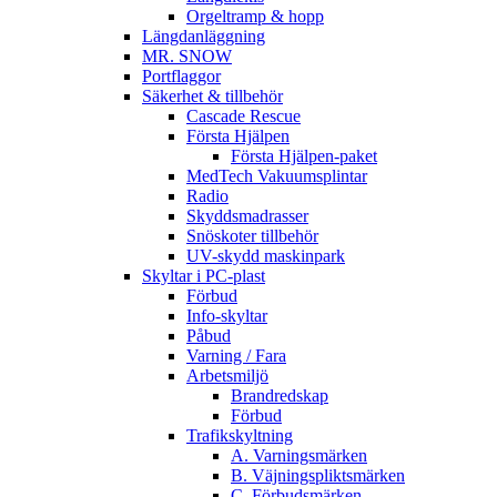
Orgeltramp & hopp
Längdanläggning
MR. SNOW
Portflaggor
Säkerhet & tillbehör
Cascade Rescue
Första Hjälpen
Första Hjälpen-paket
MedTech Vakuumsplintar
Radio
Skyddsmadrasser
Snöskoter tillbehör
UV-skydd maskinpark
Skyltar i PC-plast
Förbud
Info-skyltar
Påbud
Varning / Fara
Arbetsmiljö
Brandredskap
Förbud
Trafikskyltning
A. Varningsmärken
B. Väjningspliktsmärken
C. Förbudsmärken