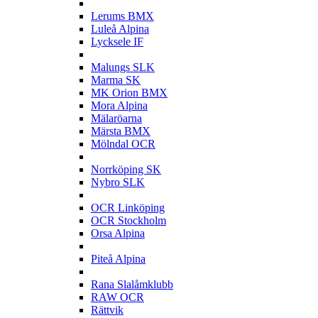
L
Lerums BMX
Luleå Alpina
Lycksele IF
M
Malungs SLK
Marma SK
MK Orion BMX
Mora Alpina
Mälaröarna
Märsta BMX
Mölndal OCR
N
Norrköping SK
Nybro SLK
O
OCR Linköping
OCR Stockholm
Orsa Alpina
P
Piteå Alpina
R
Rana Slalåmklubb
RAW OCR
Rättvik