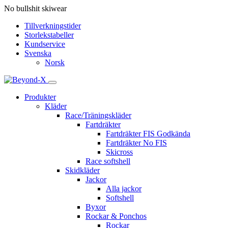
No bullshit skiwear
Tillverkningstider
Storlekstabeller
Kundservice
Svenska
Norsk
Produkter
Kläder
Race/Träningskläder
Fartdräkter
Fartdräkter FIS Godkända
Fartdräkter No FIS
Skicross
Race softshell
Skidkläder
Jackor
Alla jackor
Softshell
Byxor
Rockar & Ponchos
Rockar