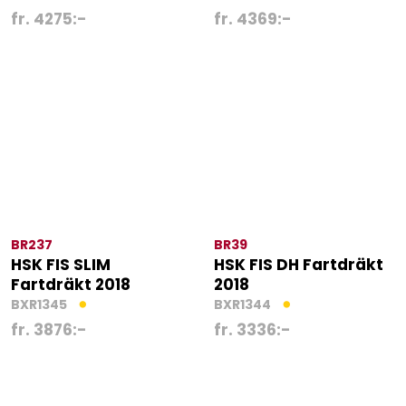
fr.
4275
:-
fr.
4369
:-
BR237
BR39
HSK FIS SLIM
HSK FIS DH Fartdräkt
Fartdräkt 2018
2018
BXR1345
BXR1344
fr.
3876
:-
fr.
3336
:-