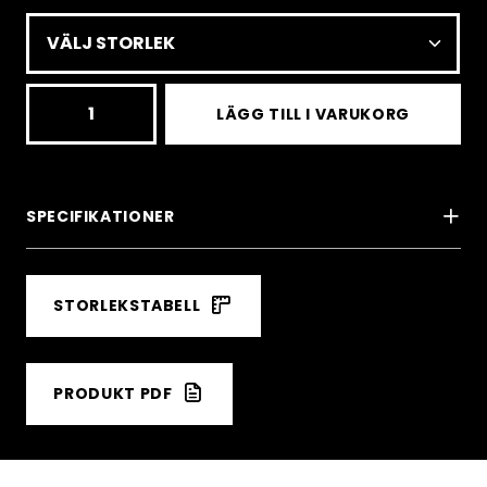
BXR37
LÄGG TILL I VARUKORG
GS
Suit
Fis
SPECIFIKATIONER
Härnösands
mängd
STORLEKSTABELL
PRODUKT PDF