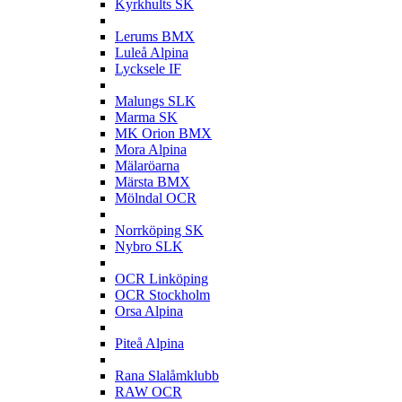
Kyrkhults SK
L
Lerums BMX
Luleå Alpina
Lycksele IF
M
Malungs SLK
Marma SK
MK Orion BMX
Mora Alpina
Mälaröarna
Märsta BMX
Mölndal OCR
N
Norrköping SK
Nybro SLK
O
OCR Linköping
OCR Stockholm
Orsa Alpina
P
Piteå Alpina
R
Rana Slalåmklubb
RAW OCR