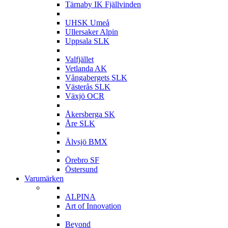
Tärnaby IK Fjällvinden
U
UHSK Umeå
Ullersaker Alpin
Uppsala SLK
V
Valfjället
Vetlanda AK
Vångabergets SLK
Västerås SLK
Växjö OCR
Å
Åkersberga SK
Åre SLK
Ä
Älvsjö BMX
Ö
Örebro SF
Östersund
Varumärken
A
ALPINA
Art of Innovation
B
Beyond