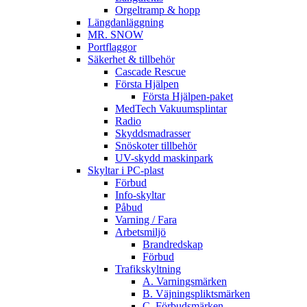
Orgeltramp & hopp
Längdanläggning
MR. SNOW
Portflaggor
Säkerhet & tillbehör
Cascade Rescue
Första Hjälpen
Första Hjälpen-paket
MedTech Vakuumsplintar
Radio
Skyddsmadrasser
Snöskoter tillbehör
UV-skydd maskinpark
Skyltar i PC-plast
Förbud
Info-skyltar
Påbud
Varning / Fara
Arbetsmiljö
Brandredskap
Förbud
Trafikskyltning
A. Varningsmärken
B. Väjningspliktsmärken
C. Förbudsmärken