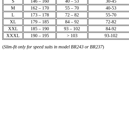
S
146 – 160
40 – 53
30-45
M
162 – 170
55 – 70
40-53
L
173 – 178
72 – 82
55-70
XL
179 – 185
84 – 92
72-82
XXL
185 – 190
93 – 102
84-92
XXXL
190 – 195
> 103
93-102
(
Slim-fit only for speed suits in model BR243 or BR237
)