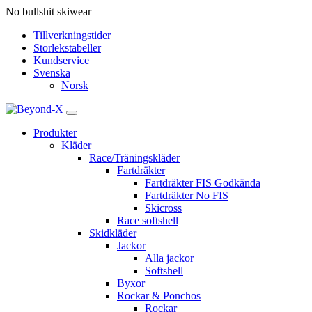
No bullshit skiwear
Tillverkningstider
Storlekstabeller
Kundservice
Svenska
Norsk
Produkter
Kläder
Race/Träningskläder
Fartdräkter
Fartdräkter FIS Godkända
Fartdräkter No FIS
Skicross
Race softshell
Skidkläder
Jackor
Alla jackor
Softshell
Byxor
Rockar & Ponchos
Rockar