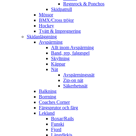
Regnrock & Ponchos
Skidpatrull
Mössor
BMX/Cross tröjor
Hockey
Tvätt & Impregnering
Skidanläggning
Avspärrning
Allt inom Avspärrning
Band, rep, falggspel
Skyltning
Käppar
Nät
Avspärrningsnät
Zip-on nät
Säkerhetsnät
Balkning
Borrning
Coaches Corner
Färgsprutor och färg
Lekland
Boxar/Rails
Funski
Fjord
Längdlekis