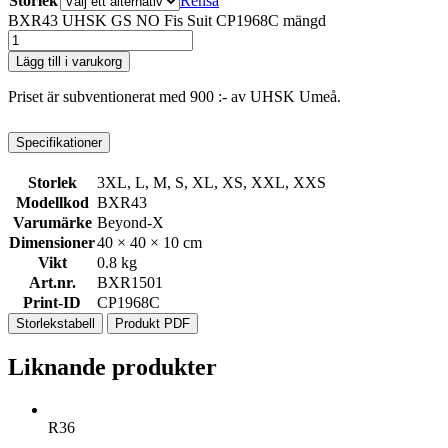
Storlek
Rensa
BXR43 UHSK GS NO Fis Suit CP1968C mängd
Lägg till i varukorg
Priset är subventionerat med 900 :- av UHSK Umeå.
Specifikationer
Storlek
3XL, L, M, S, XL, XS, XXL, XXS
Modellkod
BXR43
Varumärke
Beyond-X
Dimensioner
40 × 40 × 10 cm
Vikt
0.8 kg
Art.nr.
BXR1501
Print-ID
CP1968C
Storlekstabell
Produkt PDF
Liknande produkter
R36