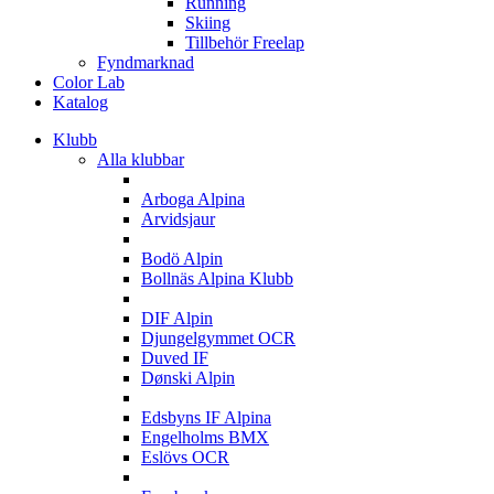
Running
Skiing
Tillbehör Freelap
Fyndmarknad
Color Lab
Katalog
Klubb
Alla klubbar
A
Arboga Alpina
Arvidsjaur
B
Bodö Alpin
Bollnäs Alpina Klubb
D
DIF Alpin
Djungelgymmet OCR
Duved IF
Dønski Alpin
E
Edsbyns IF Alpina
Engelholms BMX
Eslövs OCR
F