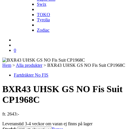
Swix
T
TOKO
Tyrolia
Z
Zodiac
0
Hem
>
Alla produkter
>
BXR43 UHSK GS NO Fis Suit CP1968C
Fartdräkter No FIS
BXR43 UHSK GS NO Fis Suit
CP1968C
fr.
2643
:-
Leveranstid 3-4 veckor om varan ej finns på lager