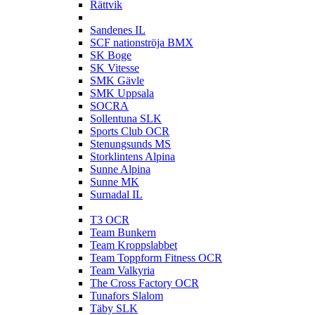
Rättvik
S
Sandenes IL
SCF nationströja BMX
SK Boge
SK Vitesse
SMK Gävle
SMK Uppsala
SOCRA
Sollentuna SLK
Sports Club OCR
Stenungsunds MS
Storklintens Alpina
Sunne Alpina
Sunne MK
Surnadal IL
T
T3 OCR
Team Bunkern
Team Kroppslabbet
Team Toppform Fitness OCR
Team Valkyria
The Cross Factory OCR
Tunafors Slalom
Täby SLK