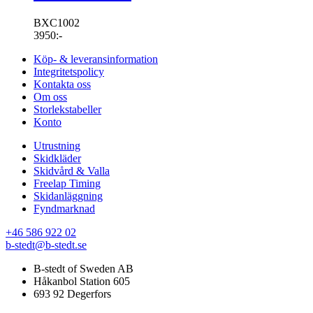
BXC1002
3950
:-
Köp- & leveransinformation
Integritetspolicy
Kontakta oss
Om oss
Storlekstabeller
Konto
Utrustning
Skidkläder
Skidvård & Valla
Freelap Timing
Skidanläggning
Fyndmarknad
+46 586 922 02
b-stedt@b-stedt.se
B-stedt of Sweden AB
Håkanbol Station 605
693 92 Degerfors