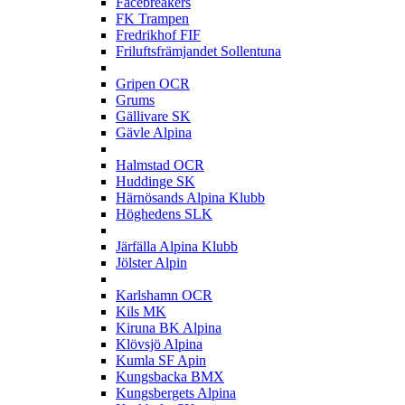
Facebreakers
FK Trampen
Fredrikhof FIF
Friluftsfrämjandet Sollentuna
G
Gripen OCR
Grums
Gällivare SK
Gävle Alpina
H
Halmstad OCR
Huddinge SK
Härnösands Alpina Klubb
Höghedens SLK
J
Järfälla Alpina Klubb
Jölster Alpin
K
Karlshamn OCR
Kils MK
Kiruna BK Alpina
Klövsjö Alpina
Kumla SF Apin
Kungsbacka BMX
Kungsbergets Alpina