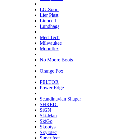
L
LG-Sport
Lier Plast
Linocell
Lundhags
M
Med Tech
Milwaukee
Moonflex
N
No Moore Boots
O
Orange Fox
P
PELTOR
Power Edge
S
Scandinavian Shaper
SHRED.
SiGN
Ski-Man
SkiGo
Skootys
Skylotec
Super feet