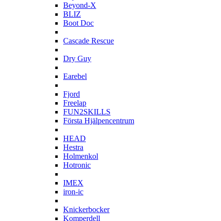
Beyond-X
BLIZ
Boot Doc
C
Cascade Rescue
D
Dry Guy
E
Earebel
F
Fjord
Freelap
FUN2SKILLS
Första Hjälpencentrum
H
HEAD
Hestra
Holmenkol
Hotronic
I
IMEX
iron-ic
K
Knickerbocker
Komperdell