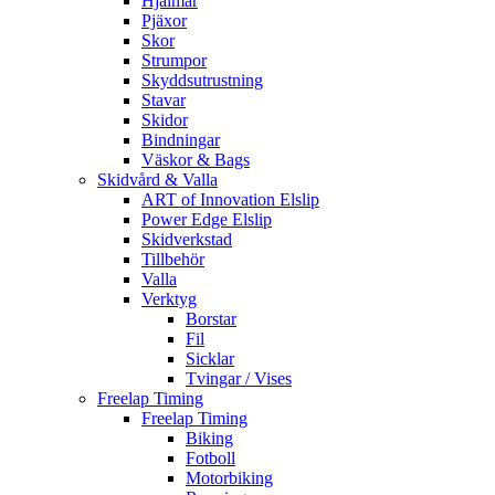
Hjälmar
Pjäxor
Skor
Strumpor
Skyddsutrustning
Stavar
Skidor
Bindningar
Väskor & Bags
Skidvård & Valla
ART of Innovation Elslip
Power Edge Elslip
Skidverkstad
Tillbehör
Valla
Verktyg
Borstar
Fil
Sicklar
Tvingar / Vises
Freelap Timing
Freelap Timing
Biking
Fotboll
Motorbiking