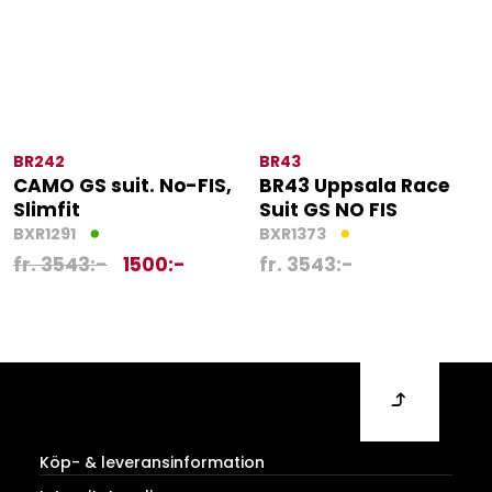
BR242
BR43
CAMO GS suit. No-FIS,
BR43 Uppsala Race
Slimfit
Suit GS NO FIS
BXR1291
BXR1373
fr.
3543
:-
1500
:-
fr.
3543
:-
Köp- & leveransinformation