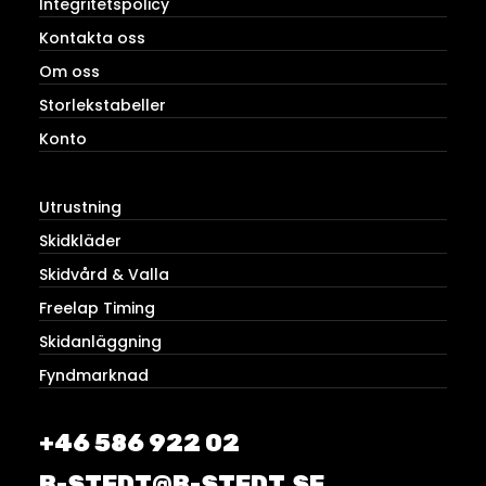
Integritetspolicy
Kontakta oss
Om oss
Storlekstabeller
Konto
Utrustning
Skidkläder
Skidvård & Valla
Freelap Timing
Skidanläggning
Fyndmarknad
+46 586 922 02
B-STEDT@B-STEDT.SE