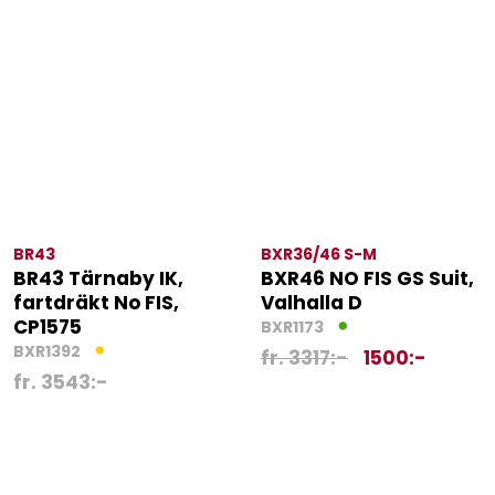
BR43
BXR36/46 S-M
BR43 Tärnaby IK,
BXR46 NO FIS GS Suit,
fartdräkt No FIS,
Valhalla D
CP1575
BXR1173
BXR1392
fr.
3317
:-
1500
:-
fr.
3543
:-