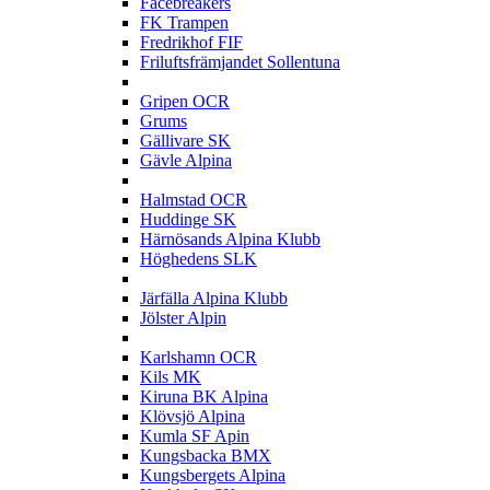
Facebreakers
FK Trampen
Fredrikhof FIF
Friluftsfrämjandet Sollentuna
G
Gripen OCR
Grums
Gällivare SK
Gävle Alpina
H
Halmstad OCR
Huddinge SK
Härnösands Alpina Klubb
Höghedens SLK
J
Järfälla Alpina Klubb
Jölster Alpin
K
Karlshamn OCR
Kils MK
Kiruna BK Alpina
Klövsjö Alpina
Kumla SF Apin
Kungsbacka BMX
Kungsbergets Alpina