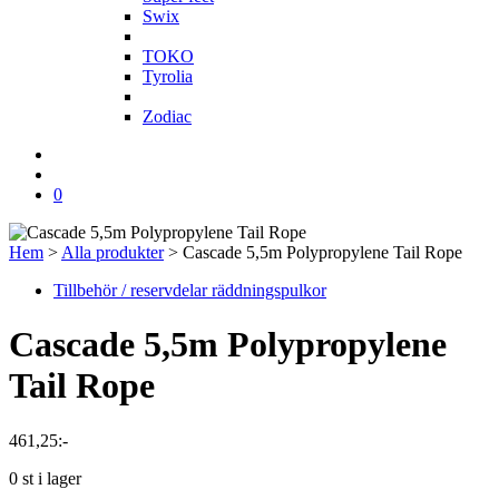
Swix
T
TOKO
Tyrolia
Z
Zodiac
0
Hem
>
Alla produkter
>
Cascade 5,5m Polypropylene Tail Rope
Tillbehör / reservdelar räddningspulkor
Cascade 5,5m Polypropylene
Tail Rope
461,25
:-
0 st i lager