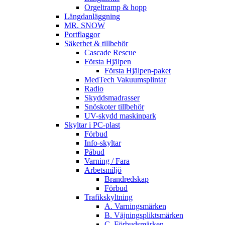
Orgeltramp & hopp
Längdanläggning
MR. SNOW
Portflaggor
Säkerhet & tillbehör
Cascade Rescue
Första Hjälpen
Första Hjälpen-paket
MedTech Vakuumsplintar
Radio
Skyddsmadrasser
Snöskoter tillbehör
UV-skydd maskinpark
Skyltar i PC-plast
Förbud
Info-skyltar
Påbud
Varning / Fara
Arbetsmiljö
Brandredskap
Förbud
Trafikskyltning
A. Varningsmärken
B. Väjningspliktsmärken
C. Förbudsmärken