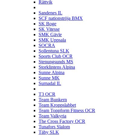
Rättvik
S
Sandenes IL
SCF nationströja BMX
SK Boge
SK Vitesse
SMK Gävle
SMK Uppsala
SOCRA
Sollentuna SLK
Sports Club OCR
Stenungsunds MS
Storklintens Alpina
Sunne Alpina
Sunne MK
Surnadal IL
T
T3 OCR
Team Bunkern
Team Kroppslabbet
Team Toppform Fitness OCR
Team Valkyria
The Cross Factory OCR
Tunafors Slalom
Täby SLK