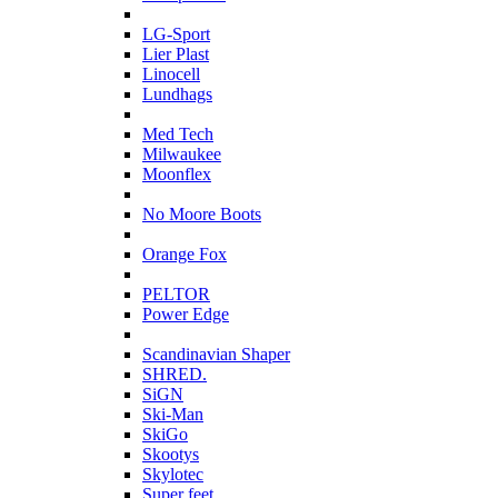
L
LG-Sport
Lier Plast
Linocell
Lundhags
M
Med Tech
Milwaukee
Moonflex
N
No Moore Boots
O
Orange Fox
P
PELTOR
Power Edge
S
Scandinavian Shaper
SHRED.
SiGN
Ski-Man
SkiGo
Skootys
Skylotec
Super feet