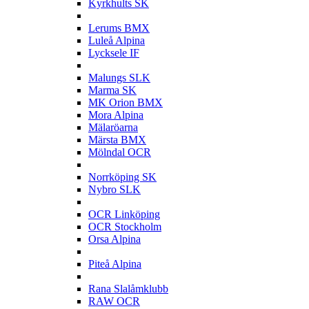
Kyrkhults SK
L
Lerums BMX
Luleå Alpina
Lycksele IF
M
Malungs SLK
Marma SK
MK Orion BMX
Mora Alpina
Mälaröarna
Märsta BMX
Mölndal OCR
N
Norrköping SK
Nybro SLK
O
OCR Linköping
OCR Stockholm
Orsa Alpina
P
Piteå Alpina
R
Rana Slalåmklubb
RAW OCR