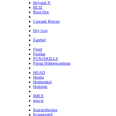
Beyond-X
BLIZ
Boot Doc
C
Cascade Rescue
D
Dry Guy
E
Earebel
F
Fjord
Freelap
FUN2SKILLS
Första Hjälpencentrum
H
HEAD
Hestra
Holmenkol
Hotronic
I
IMEX
iron-ic
K
Knickerbocker
Komperdell