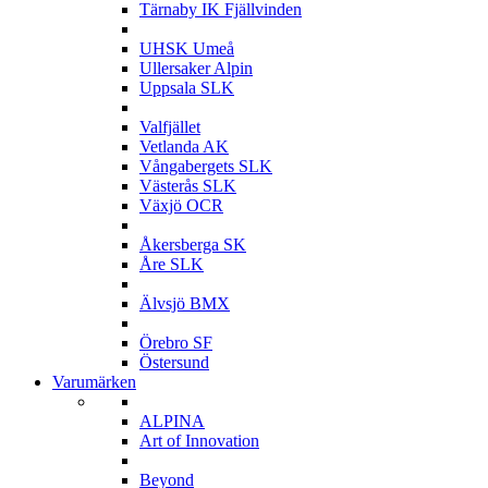
Tärnaby IK Fjällvinden
U
UHSK Umeå
Ullersaker Alpin
Uppsala SLK
V
Valfjället
Vetlanda AK
Vångabergets SLK
Västerås SLK
Växjö OCR
Å
Åkersberga SK
Åre SLK
Ä
Älvsjö BMX
Ö
Örebro SF
Östersund
Varumärken
A
ALPINA
Art of Innovation
B
Beyond