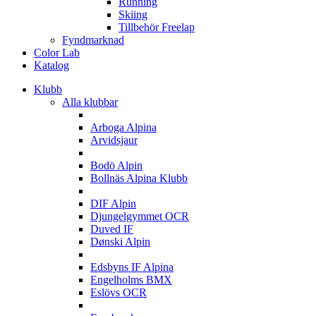
Running
Skiing
Tillbehör Freelap
Fyndmarknad
Color Lab
Katalog
Klubb
Alla klubbar
A
Arboga Alpina
Arvidsjaur
B
Bodö Alpin
Bollnäs Alpina Klubb
D
DIF Alpin
Djungelgymmet OCR
Duved IF
Dønski Alpin
E
Edsbyns IF Alpina
Engelholms BMX
Eslövs OCR
F