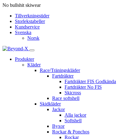
No bullshit skiwear
Tillverkningstider
Storlekstabeller
Kundservice
Svenska
Norsk
Produkter
Kläder
Race/Träningskläder
Fartdräkter
Fartdräkter FIS Godkända
Fartdräkter No FIS
Skicross
Race softshell
Skidkläder
Jackor
Alla jackor
Softshell
Byxor
Rockar & Ponchos
Rockar