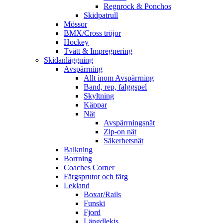
Regnrock & Ponchos
Skidpatrull
Mössor
BMX/Cross tröjor
Hockey
Tvätt & Impregnering
Skidanläggning
Avspärrning
Allt inom Avspärrning
Band, rep, falggspel
Skyltning
Käppar
Nät
Avspärrningsnät
Zip-on nät
Säkerhetsnät
Balkning
Borrning
Coaches Corner
Färgsprutor och färg
Lekland
Boxar/Rails
Funski
Fjord
Längdlekis