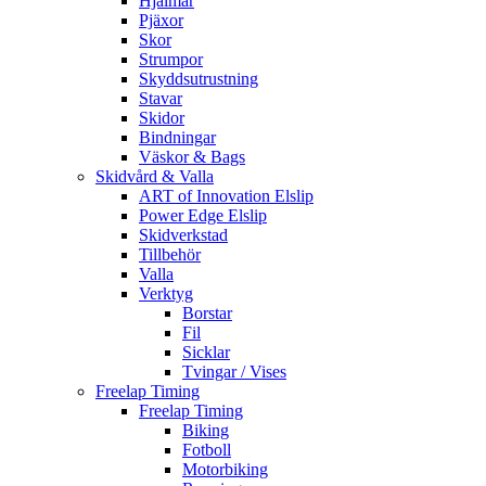
Hjälmar
Pjäxor
Skor
Strumpor
Skyddsutrustning
Stavar
Skidor
Bindningar
Väskor & Bags
Skidvård & Valla
ART of Innovation Elslip
Power Edge Elslip
Skidverkstad
Tillbehör
Valla
Verktyg
Borstar
Fil
Sicklar
Tvingar / Vises
Freelap Timing
Freelap Timing
Biking
Fotboll
Motorbiking