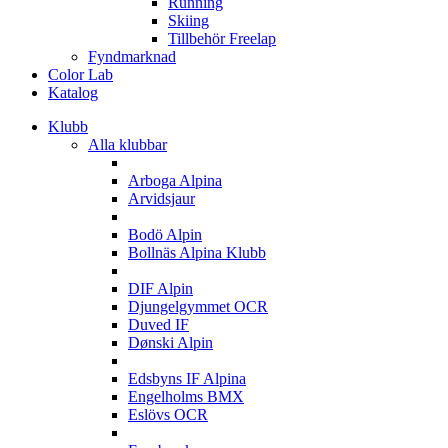
Running
Skiing
Tillbehör Freelap
Fyndmarknad
Color Lab
Katalog
Klubb
Alla klubbar
A
Arboga Alpina
Arvidsjaur
B
Bodö Alpin
Bollnäs Alpina Klubb
D
DIF Alpin
Djungelgymmet OCR
Duved IF
Dønski Alpin
E
Edsbyns IF Alpina
Engelholms BMX
Eslövs OCR
F