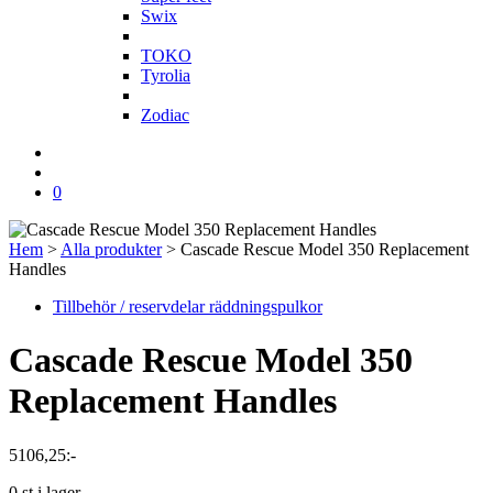
Swix
T
TOKO
Tyrolia
Z
Zodiac
0
Hem
>
Alla produkter
>
Cascade Rescue Model 350 Replacement
Handles
Tillbehör / reservdelar räddningspulkor
Cascade Rescue Model 350
Replacement Handles
5106,25
:-
0 st i lager