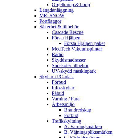
Orgeltramp & hopp
Längdanläggning
MR. SNOW
Portflaggor
Säkerhet & tillbehör
Cascade Rescue
Första Hjälpen
Första Hjälpen-paket
MedTech Vakuumsplintar
Radio
Skyddsmadrasser
Snöskoter tillbehör
UV-skydd maskinpark
Skyltar i PC-plast
Förbud
Info-skyltar
Påbud
Varning / Fara
Arbetsmiljö
Brandredskap
Förbud
Trafikskyltning
A. Varningsmärken
B. Väjningspliktsmärken
C. Förbudsmärken