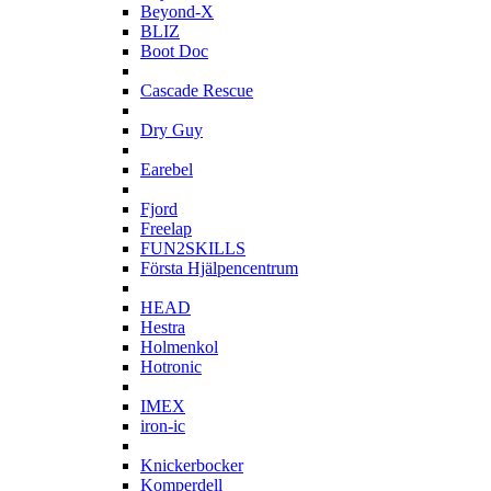
Beyond-X
BLIZ
Boot Doc
C
Cascade Rescue
D
Dry Guy
E
Earebel
F
Fjord
Freelap
FUN2SKILLS
Första Hjälpencentrum
H
HEAD
Hestra
Holmenkol
Hotronic
I
IMEX
iron-ic
K
Knickerbocker
Komperdell