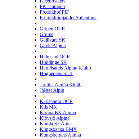
Facebreakers
FK Trampen
Fredrikhof FIF
Friluftsfrämjandet Sollentuna
G
Gripen OCR
Grums
Gällivare SK
Gävle Alpina
H
Halmstad OCR
Huddinge SK
Härnösands Alpina Klubb
Höghedens SLK
J
Järfälla Alpina Klubb
Jölster Alpin
K
Karlshamn OCR
Kils MK
Kiruna BK Alpina
Klövsjö Alpina
Kumla SF Apin
Kungsbacka BMX
Kungsbergets Alpina