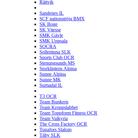
Rättvik
S
Sandenes IL
SCF nationströja BMX
SK Boge
SK Vitesse
SMK Gävle
SMK Uppsala
SOCRA
Sollentuna SLK
Sports Club OCR
Stenungsunds MS
Storklintens Alpina
Sunne Alpina
Sunne MK
Surnadal IL
T
T3 OCR
Team Bunkern
Team Kroppslabbet
Team Toppform Fitness OCR
Team Valkyria
The Cross Factory OCR
Tunafors Slalom
Täby SLK