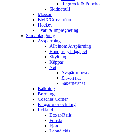
Regnrock & Ponchos
Skidpatrull
Mössor
BMX/Cross tröjor
Hockey
Tvätt & Impregnering
Skidanläggning
Avspärrning
Allt inom Avspärrning
Band, rep, falggspel
Skyltning
Käppar
Nät
Avspärrningsnät
Zip-on nät
Säkerhetsnät
Balkning
Borrning
Coaches Corner
Färgsprutor och färg
Lekland
Boxar/Rails
Funski
Fjord
Längdlekis