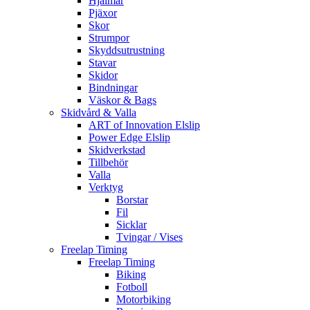
Hjälmar
Pjäxor
Skor
Strumpor
Skyddsutrustning
Stavar
Skidor
Bindningar
Väskor & Bags
Skidvård & Valla
ART of Innovation Elslip
Power Edge Elslip
Skidverkstad
Tillbehör
Valla
Verktyg
Borstar
Fil
Sicklar
Tvingar / Vises
Freelap Timing
Freelap Timing
Biking
Fotboll
Motorbiking