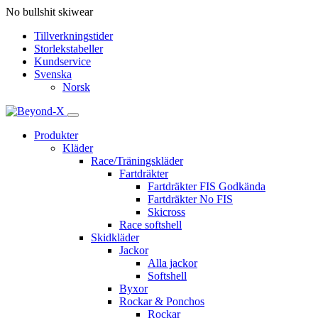
No bullshit skiwear
Tillverkningstider
Storlekstabeller
Kundservice
Svenska
Norsk
Produkter
Kläder
Race/Träningskläder
Fartdräkter
Fartdräkter FIS Godkända
Fartdräkter No FIS
Skicross
Race softshell
Skidkläder
Jackor
Alla jackor
Softshell
Byxor
Rockar & Ponchos
Rockar