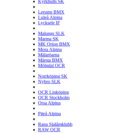
Kyrkhults SK
L
Lerums BMX
Luleå Alpina
Lycksele IF
M
Malungs SLK
Marma SK
MK Orion BMX
Mora Alpina
Mälaröarna
Märsta BMX
Mölndal OCR
N
Norrköping SK
Nybro SLK
O
OCR Linköping
OCR Stockholm
Orsa Alpina
P
Piteå Alpina
R
Rana Slalåmklubb
RAW OCR