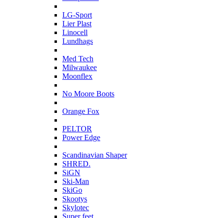
L
LG-Sport
Lier Plast
Linocell
Lundhags
M
Med Tech
Milwaukee
Moonflex
N
No Moore Boots
O
Orange Fox
P
PELTOR
Power Edge
S
Scandinavian Shaper
SHRED.
SiGN
Ski-Man
SkiGo
Skootys
Skylotec
Super feet