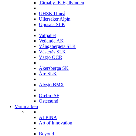
Tärnaby IK Fjällvinden
U
UHSK Umeå
Ullersaker Alpin
Uppsala SLK
V
Valfjället
Vetlanda AK
Vångabergets SLK
Västerås SLK
Växjö OCR
Å
Åkersberga SK
Åre SLK
Ä
Älvsjö BMX
Ö
Örebro SF
Östersund
Varumärken
A
ALPINA
Art of Innovation
B
Beyond