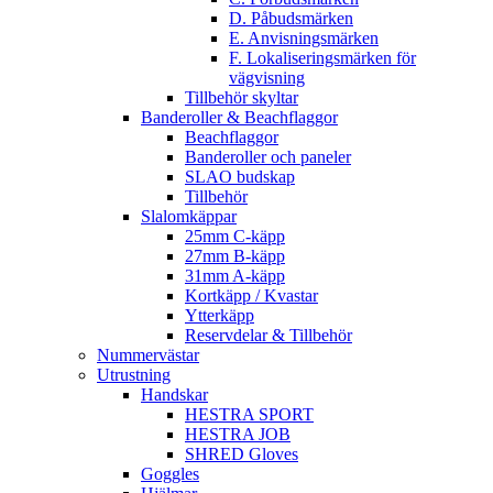
D. Påbudsmärken
E. Anvisningsmärken
F. Lokaliseringsmärken för
vägvisning
Tillbehör skyltar
Banderoller & Beachflaggor
Beachflaggor
Banderoller och paneler
SLAO budskap
Tillbehör
Slalomkäppar
25mm C-käpp
27mm B-käpp
31mm A-käpp
Kortkäpp / Kvastar
Ytterkäpp
Reservdelar & Tillbehör
Nummervästar
Utrustning
Handskar
HESTRA SPORT
HESTRA JOB
SHRED Gloves
Goggles