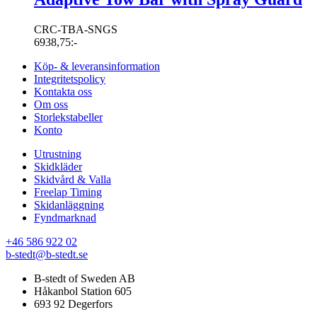
CRC-TBA-SNGS
6938,75
:-
Köp- & leveransinformation
Integritetspolicy
Kontakta oss
Om oss
Storlekstabeller
Konto
Utrustning
Skidkläder
Skidvård & Valla
Freelap Timing
Skidanläggning
Fyndmarknad
+46 586 922 02
b-stedt@b-stedt.se
B-stedt of Sweden AB
Håkanbol Station 605
693 92 Degerfors