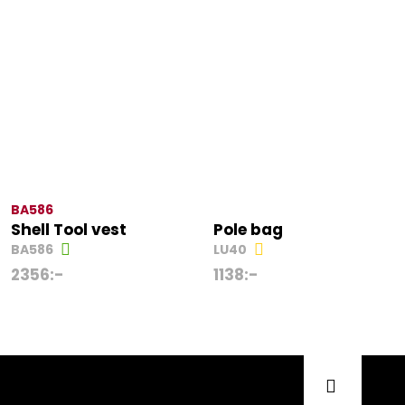
BA586
Shell Tool vest
Pole bag
BA586
LU40
2356
:-
1138
:-