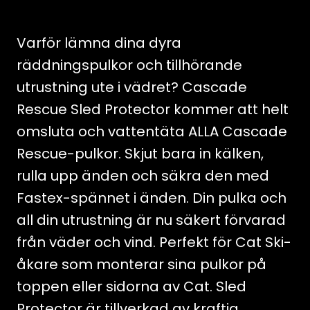
Sled
Protector
Varför lämna dina dyra
mängd
räddningspulkor och tillhörande
utrustning ute i vädret? Cascade
Rescue Sled Protector kommer att helt
omsluta och vattentäta ALLA Cascade
Rescue-pulkor. Skjut bara in kälken,
rulla upp änden och säkra den med
Fastex-spännet i änden. Din pulka och
all din utrustning är nu säkert förvarad
från väder och vind. Perfekt för Cat Ski-
åkare som monterar sina pulkor på
toppen eller sidorna av Cat. Sled
Protector är tillverkad av kraftig