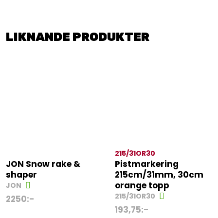
LIKNANDE PRODUKTER
215/31OR30
JON Snow rake &
Pistmarkering
shaper
215cm/31mm, 30cm
orange topp
JON
215/31OR30
2250
:-
193,75
:-