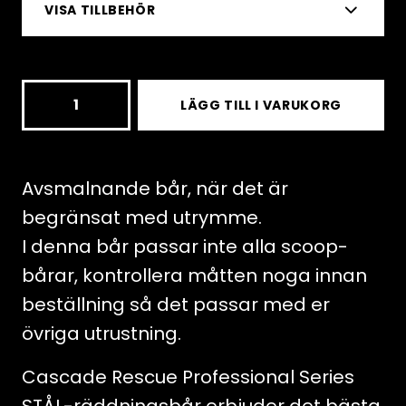
VISA TILLBEHÖR
Cascade
LÄGG TILL I VARUKORG
Stainless
Steel
Professional
Avsmalnande bår, när det är
Litter,
begränsat med utrymme.
One
I denna bår passar inte alla scoop-
Piece
bårar, kontrollera måtten noga innan
–
beställning så det passar med er
Tapered
övriga utrustning.
Shape
Cascade Rescue Professional Series
mängd