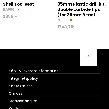
Shell Tool vest
35mm Plastic drill bit,
double carbide tips
BA586
(for 35mm B-net
2356
:-
OF35
1743,75
:-
Köp- & leveransinformation
Integritetspolicy
Kontakta oss
Om oss
Storlekstabeller
Konto