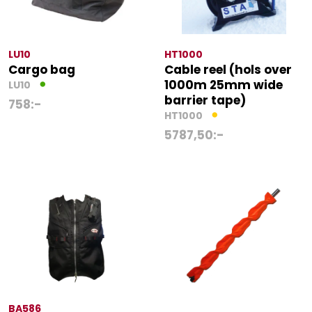
LU10
HT1000
Cargo bag
Cable reel (hols over
1000m 25mm wide
LU10
barrier tape)
758
:-
HT1000
5787,50
:-
BA586