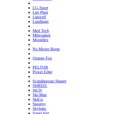
L
LG-Sport
Lier Plast
Linocell
Lundhags
M
Med Tech
Milwaukee
Moonflex
N
No Moore Boots
O
Orange Fox
P
PELTOR
Power Edge
S
Scandinavian Shaper
SHRED.
SiGN
Ski-Man
SkiGo
Skootys
Skylotec
Super feet