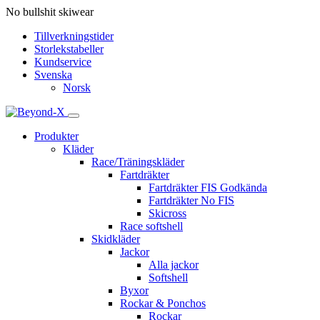
No bullshit skiwear
Tillverkningstider
Storlekstabeller
Kundservice
Svenska
Norsk
Produkter
Kläder
Race/Träningskläder
Fartdräkter
Fartdräkter FIS Godkända
Fartdräkter No FIS
Skicross
Race softshell
Skidkläder
Jackor
Alla jackor
Softshell
Byxor
Rockar & Ponchos
Rockar