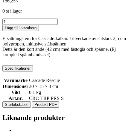
156,25
:-
0 st i lager
Cascade
Toboggan
Lägg till i varukorg
Replacement
Strap
Ersättningsrem för Cascade-kälkar. Tillverkade av slitstark 2,5 cm
Short
polypropen, inklusive stålspännen.
End
Detta är den kort ände (42 cm) med fästögla och spänne. (Ej
With
komplett spännbands-set).
Buckle
mängd
Specifikationer
Varumärke
Cascade Rescue
Dimensioner
30 × 15 × 3 cm
Vikt
0.1 kg
Art.nr.
CRC-TRP-PRS-S
Storlekstabell
Produkt PDF
Liknande produkter