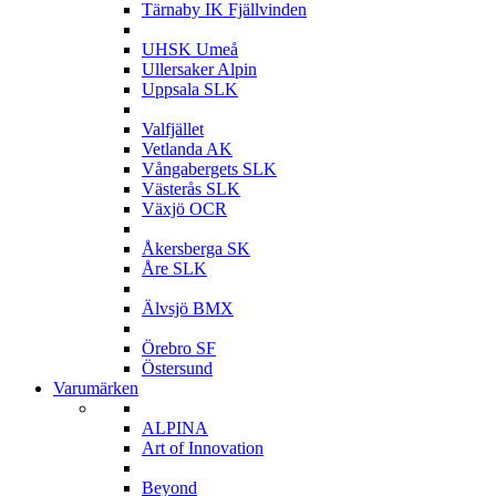
Tärnaby IK Fjällvinden
U
UHSK Umeå
Ullersaker Alpin
Uppsala SLK
V
Valfjället
Vetlanda AK
Vångabergets SLK
Västerås SLK
Växjö OCR
Å
Åkersberga SK
Åre SLK
Ä
Älvsjö BMX
Ö
Örebro SF
Östersund
Varumärken
A
ALPINA
Art of Innovation
B
Beyond