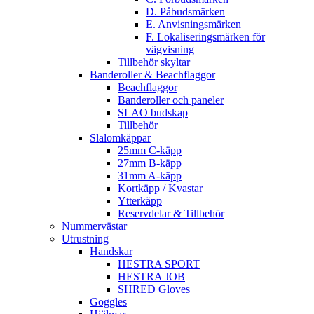
D. Påbudsmärken
E. Anvisningsmärken
F. Lokaliseringsmärken för
vägvisning
Tillbehör skyltar
Banderoller & Beachflaggor
Beachflaggor
Banderoller och paneler
SLAO budskap
Tillbehör
Slalomkäppar
25mm C-käpp
27mm B-käpp
31mm A-käpp
Kortkäpp / Kvastar
Ytterkäpp
Reservdelar & Tillbehör
Nummervästar
Utrustning
Handskar
HESTRA SPORT
HESTRA JOB
SHRED Gloves
Goggles