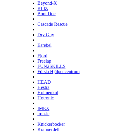
Beyond-X
BLIZ
Boot Doc
C
Cascade Rescue
D
Dry Guy
E
Earebel
F
Fjord
Freelap
FUN2SKILLS
Första Hjälpencentrum
H
HEAD
Hestra
Holmenkol
Hotronic
I
IMEX
iron-ic
K
Knickerbocker
Komperdell