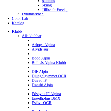
Running
Skiing
Tillbehör Freelap
Fyndmarknad
Color Lab
Katalog
Klubb
Alla klubbar
A
Arboga Alpina
Arvidsjaur
B
Bodö Alpin
Bollnäs Alpina Klubb
D
DIF Alpin
Djungelgymmet OCR
Duved IF
Dønski Alpin
E
Edsbyns IF Alpina
Engelholms BMX
Eslövs OCR
F