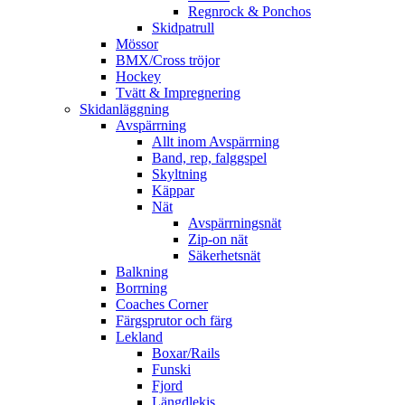
Regnrock & Ponchos
Skidpatrull
Mössor
BMX/Cross tröjor
Hockey
Tvätt & Impregnering
Skidanläggning
Avspärrning
Allt inom Avspärrning
Band, rep, falggspel
Skyltning
Käppar
Nät
Avspärrningsnät
Zip-on nät
Säkerhetsnät
Balkning
Borrning
Coaches Corner
Färgsprutor och färg
Lekland
Boxar/Rails
Funski
Fjord
Längdlekis