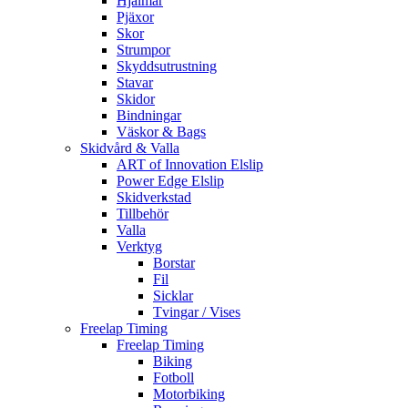
Hjälmar
Pjäxor
Skor
Strumpor
Skyddsutrustning
Stavar
Skidor
Bindningar
Väskor & Bags
Skidvård & Valla
ART of Innovation Elslip
Power Edge Elslip
Skidverkstad
Tillbehör
Valla
Verktyg
Borstar
Fil
Sicklar
Tvingar / Vises
Freelap Timing
Freelap Timing
Biking
Fotboll
Motorbiking