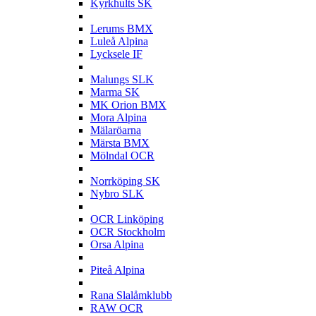
Kyrkhults SK
L
Lerums BMX
Luleå Alpina
Lycksele IF
M
Malungs SLK
Marma SK
MK Orion BMX
Mora Alpina
Mälaröarna
Märsta BMX
Mölndal OCR
N
Norrköping SK
Nybro SLK
O
OCR Linköping
OCR Stockholm
Orsa Alpina
P
Piteå Alpina
R
Rana Slalåmklubb
RAW OCR