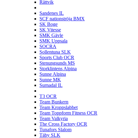
Rättvik
S
Sandenes IL
SCF nationströja BMX
SK Boge
SK Vitesse
SMK Gävle
SMK Uppsala
SOCRA
Sollentuna SLK
Sports Club OCR
Stenungsunds MS
Storklintens Alpina
Sunne Alpina
Sunne MK
Surnadal IL
T
T3 OCR
Team Bunkern
Team Kroppslabbet
Team Toppform Fitness OCR
Team Valkyria
The Cross Factory OCR
Tunafors Slalom
Täby SLK