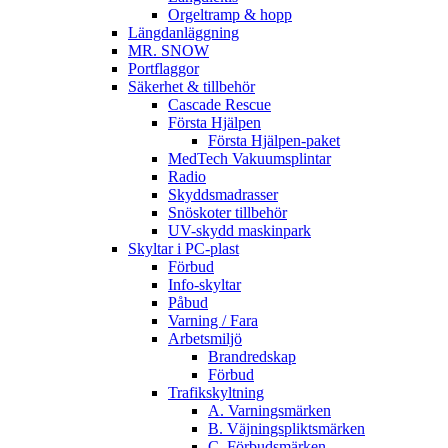
Orgeltramp & hopp
Längdanläggning
MR. SNOW
Portflaggor
Säkerhet & tillbehör
Cascade Rescue
Första Hjälpen
Första Hjälpen-paket
MedTech Vakuumsplintar
Radio
Skyddsmadrasser
Snöskoter tillbehör
UV-skydd maskinpark
Skyltar i PC-plast
Förbud
Info-skyltar
Påbud
Varning / Fara
Arbetsmiljö
Brandredskap
Förbud
Trafikskyltning
A. Varningsmärken
B. Väjningspliktsmärken
C. Förbudsmärken