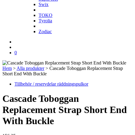
Swix
T
TOKO
Tyrolia
Z
Zodiac
0
Hem
>
Alla produkter
>
Cascade Toboggan Replacement Strap
Short End With Buckle
Tillbehör / reservdelar räddningspulkor
Cascade Toboggan
Replacement Strap Short End
With Buckle