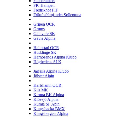
Facebreakers
FK Trampen
Fredrikhof FIF
Friluftsfrämjandet Sollentuna
G
Gripen OCR
Grums
Gällivare SK
Gävle Alpina
H
Halmstad OCR
Huddinge SK
Härnösands Alpina Klubb
Höghedens SLK
J
Järfälla Alpina Klubb
Jölster Alpin
K
Karlshamn OCR
Kils MK
Kiruna BK Alpina
Klövsjö Alpina
Kumla SF Apin
Kungsbacka BMX
Kungsbergets Alpina