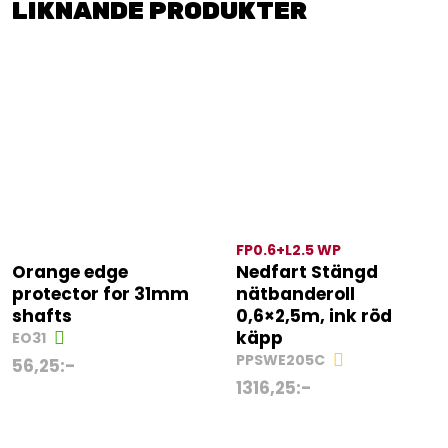
LIKNANDE PRODUKTER
FP0.6+L2.5 WP
Orange edge
Nedfart Stängd
protector for 31mm
nätbanderoll
shafts
0,6×2,5m, ink röd
käpp
EO31
PPSWE205C
56,25
:-
1316,25
:-