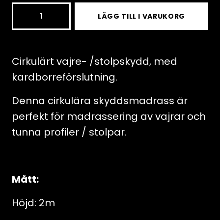
Circular
LÄGG TILL I VARUKORG
0,22x2m
mattress,
in
Cirkulärt vajre- /stolpskydd, med
6cm
kardborreförslutning.
Ø.
Denna cirkulära skyddsmadrass är
Velcro
perfekt för madrassering av vajrar och
clousure
tunna profiler / stolpar.
mängd
Mått:
Höjd: 2m