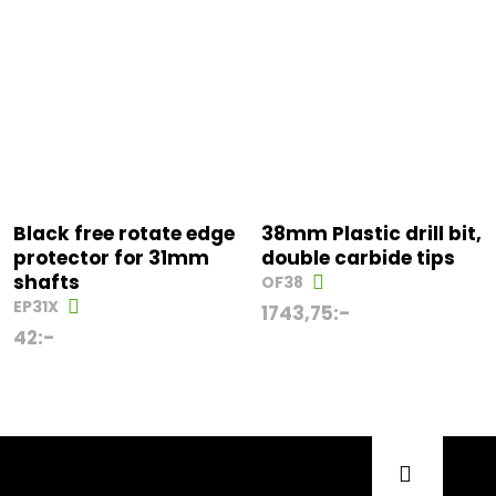
Black free rotate edge
38mm Plastic drill bit,
protector for 31mm
double carbide tips
shafts
OF38
EP31X
1743,75
:-
42
:-