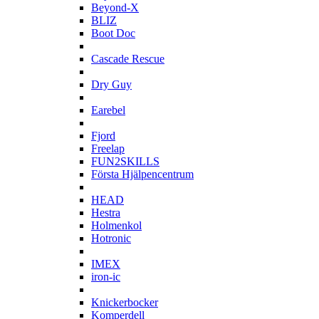
Beyond-X
BLIZ
Boot Doc
C
Cascade Rescue
D
Dry Guy
E
Earebel
F
Fjord
Freelap
FUN2SKILLS
Första Hjälpencentrum
H
HEAD
Hestra
Holmenkol
Hotronic
I
IMEX
iron-ic
K
Knickerbocker
Komperdell