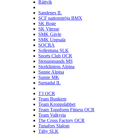
Rättvik
S
Sandenes IL
SCF nationströja BMX
SK Boge
SK Vitesse
SMK Gävle
SMK Uppsala
SOCRA
Sollentuna SLK
Sports Club OCR
Stenungsunds MS
Storklintens Alpina
Sunne Alpina
Sunne MK
Surnadal IL
T
T3 OCR
Team Bunkern
Team Kroppslabbet
Team Toppform Fitness OCR
Team Valkyria
The Cross Factory OCR
Tunafors Slalom
Täby SLK