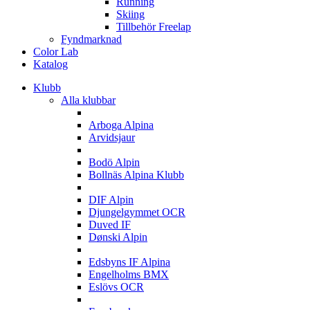
Running
Skiing
Tillbehör Freelap
Fyndmarknad
Color Lab
Katalog
Klubb
Alla klubbar
A
Arboga Alpina
Arvidsjaur
B
Bodö Alpin
Bollnäs Alpina Klubb
D
DIF Alpin
Djungelgymmet OCR
Duved IF
Dønski Alpin
E
Edsbyns IF Alpina
Engelholms BMX
Eslövs OCR
F