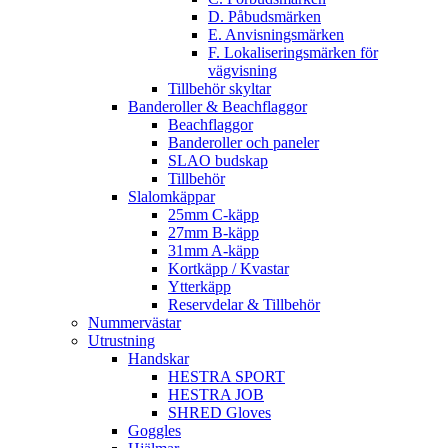
D. Påbudsmärken
E. Anvisningsmärken
F. Lokaliseringsmärken för
vägvisning
Tillbehör skyltar
Banderoller & Beachflaggor
Beachflaggor
Banderoller och paneler
SLAO budskap
Tillbehör
Slalomkäppar
25mm C-käpp
27mm B-käpp
31mm A-käpp
Kortkäpp / Kvastar
Ytterkäpp
Reservdelar & Tillbehör
Nummervästar
Utrustning
Handskar
HESTRA SPORT
HESTRA JOB
SHRED Gloves
Goggles