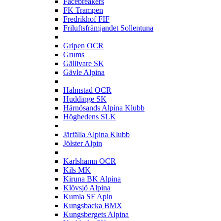
Facebreakers
FK Trampen
Fredrikhof FIF
Friluftsfrämjandet Sollentuna
G
Gripen OCR
Grums
Gällivare SK
Gävle Alpina
H
Halmstad OCR
Huddinge SK
Härnösands Alpina Klubb
Höghedens SLK
J
Järfälla Alpina Klubb
Jölster Alpin
K
Karlshamn OCR
Kils MK
Kiruna BK Alpina
Klövsjö Alpina
Kumla SF Apin
Kungsbacka BMX
Kungsbergets Alpina