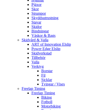
Hjälmar
Pjäxor
Skor
Strumpor
Skyddsutrustning
Stavar
Skidor
Bindningar
Väskor & Bags
Skidvård & Valla
ART of Innovation Elslip
Power Edge Elslip
Skidverkstad
Tillbehör
Valla
Verktyg
Borstar
Fil
Sicklar
Tvingar / Vises
Freelap Timing
Freelap Timing
Biking
Fotboll
Motorbiking