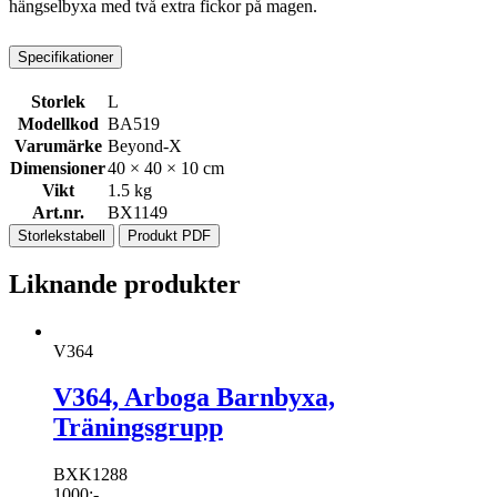
hängselbyxa med två extra fickor på magen.
Specifikationer
Storlek
L
Modellkod
BA519
Varumärke
Beyond-X
Dimensioner
40 × 40 × 10 cm
Vikt
1.5 kg
Art.nr.
BX1149
Storlekstabell
Produkt PDF
Liknande produkter
V364
V364, Arboga Barnbyxa,
Träningsgrupp
BXK1288
1000
:-