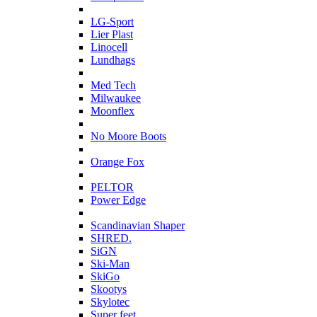
L
LG-Sport
Lier Plast
Linocell
Lundhags
M
Med Tech
Milwaukee
Moonflex
N
No Moore Boots
O
Orange Fox
P
PELTOR
Power Edge
S
Scandinavian Shaper
SHRED.
SiGN
Ski-Man
SkiGo
Skootys
Skylotec
Super feet