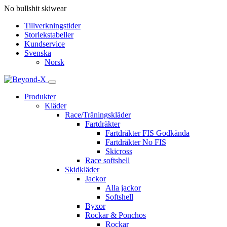
No bullshit skiwear
Tillverkningstider
Storlekstabeller
Kundservice
Svenska
Norsk
Produkter
Kläder
Race/Träningskläder
Fartdräkter
Fartdräkter FIS Godkända
Fartdräkter No FIS
Skicross
Race softshell
Skidkläder
Jackor
Alla jackor
Softshell
Byxor
Rockar & Ponchos
Rockar