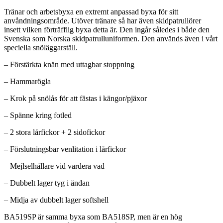
Tränar och arbetsbyxa en extremt anpassad byxa för sitt
anvåndningsområde. Utöver tränare så har även skidpatrullörer
insett vilken förträfflig byxa detta är. Den ingår således i både den
Svenska som Norska skidpatrulluniformen. Den används även i vårt
speciella snöläggarställ.
– Förstärkta knän med uttagbar stoppning
– Hammarögla
– Krok på snölås för att fästas i kängor/pjäxor
– Spänne kring fotled
– 2 stora lårfickor + 2 sidofickor
– Förslutningsbar venlitation i lårfickor
– Mejlselhållare vid vardera vad
– Dubbelt lager tyg i ändan
– Midja av dubbelt lager softshell
BA519SP är samma byxa som BA518SP, men är en hög