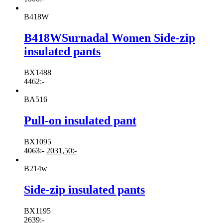
B418W
B418WSurnadal Women Side-zip
insulated pants
BX1488
4462
:-
BA516
Pull-on insulated pant
BX1095
4063
:-
2031,50
:-
B214w
Side-zip insulated pants
BX1195
2639
:-