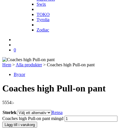
Swix
T
TOKO
Tyrolia
Z
Zodiac
0
Hem
>
Alla produkter
>
Coaches high Pull-on pant
Byxor
Coaches high Pull-on pant
5554
:-
Storlek
Rensa
Coaches high Pull-on pant mängd
Lägg till i varukorg