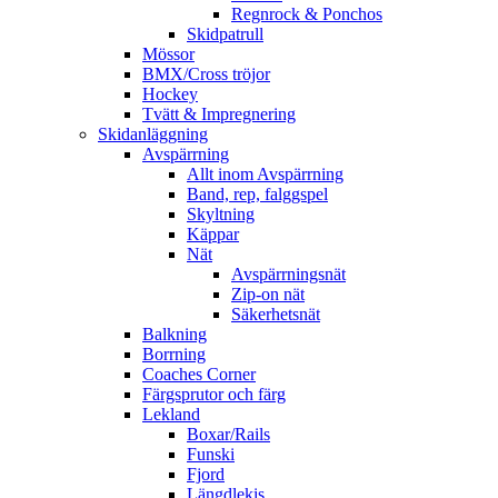
Regnrock & Ponchos
Skidpatrull
Mössor
BMX/Cross tröjor
Hockey
Tvätt & Impregnering
Skidanläggning
Avspärrning
Allt inom Avspärrning
Band, rep, falggspel
Skyltning
Käppar
Nät
Avspärrningsnät
Zip-on nät
Säkerhetsnät
Balkning
Borrning
Coaches Corner
Färgsprutor och färg
Lekland
Boxar/Rails
Funski
Fjord
Längdlekis