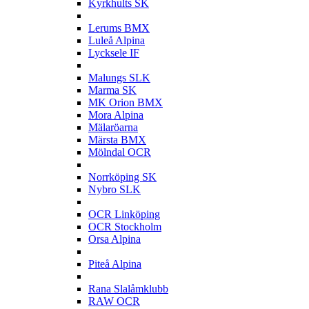
Kyrkhults SK
L
Lerums BMX
Luleå Alpina
Lycksele IF
M
Malungs SLK
Marma SK
MK Orion BMX
Mora Alpina
Mälaröarna
Märsta BMX
Mölndal OCR
N
Norrköping SK
Nybro SLK
O
OCR Linköping
OCR Stockholm
Orsa Alpina
P
Piteå Alpina
R
Rana Slalåmklubb
RAW OCR