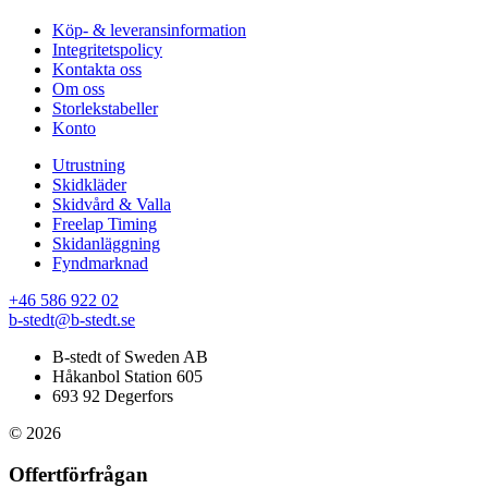
Köp- & leveransinformation
Integritetspolicy
Kontakta oss
Om oss
Storlekstabeller
Konto
Utrustning
Skidkläder
Skidvård & Valla
Freelap Timing
Skidanläggning
Fyndmarknad
+46 586 922 02
b-stedt@b-stedt.se
B-stedt of Sweden AB
Håkanbol Station 605
693 92 Degerfors
© 2026
Offertförfrågan