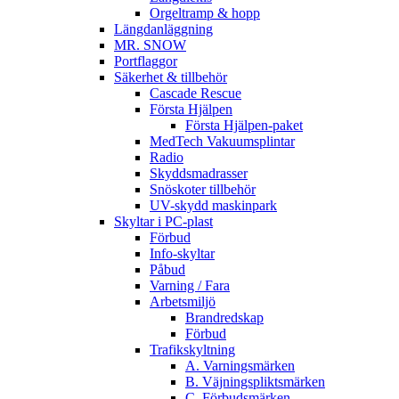
Orgeltramp & hopp
Längdanläggning
MR. SNOW
Portflaggor
Säkerhet & tillbehör
Cascade Rescue
Första Hjälpen
Första Hjälpen-paket
MedTech Vakuumsplintar
Radio
Skyddsmadrasser
Snöskoter tillbehör
UV-skydd maskinpark
Skyltar i PC-plast
Förbud
Info-skyltar
Påbud
Varning / Fara
Arbetsmiljö
Brandredskap
Förbud
Trafikskyltning
A. Varningsmärken
B. Väjningspliktsmärken
C. Förbudsmärken