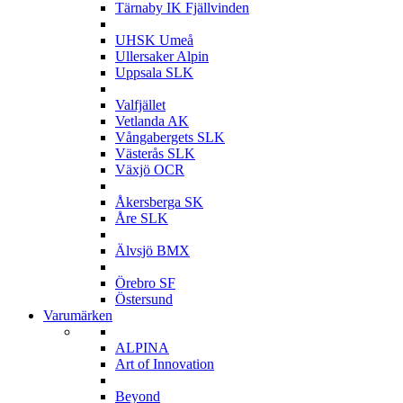
Tärnaby IK Fjällvinden
U
UHSK Umeå
Ullersaker Alpin
Uppsala SLK
V
Valfjället
Vetlanda AK
Vångabergets SLK
Västerås SLK
Växjö OCR
Å
Åkersberga SK
Åre SLK
Ä
Älvsjö BMX
Ö
Örebro SF
Östersund
Varumärken
A
ALPINA
Art of Innovation
B
Beyond