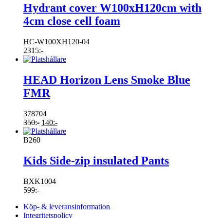
Hydrant cover W100xH120cm with
4cm close cell foam
HC-W100XH120-04
2315
:-
HEAD Horizon Lens Smoke Blue
FMR
378704
350
:-
140
:-
B260
Kids Side-zip insulated Pants
BXK1004
599
:-
Köp- & leveransinformation
Integritetspolicy