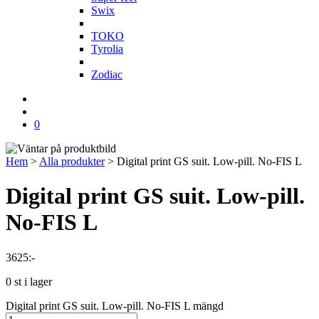
Swix
T
TOKO
Tyrolia
Z
Zodiac
0
Hem
>
Alla produkter
>
Digital print GS suit. Low-pill. No-FIS L
Digital print GS suit. Low-pill.
No-FIS L
3625
:-
0 st i lager
Digital print GS suit. Low-pill. No-FIS L mängd