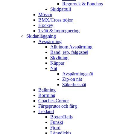
Regnrock & Ponchos
Skidpatrull
Mössor
BMX/Cross tröjor
Hockey
Tvätt & Impregnering
Skidanläggning
Avspärrning
Allt inom Avspärrning
Band, rep, falggspel
Skyltning
Käppar
Nät
Avspärrningsnät
Zip-on nät
Säkerhetsnät
Balkning
Borrning
Coaches Corner
Färgsprutor och färg
Lekland
Boxar/Rails
Funski
Fjord
Längdlekis