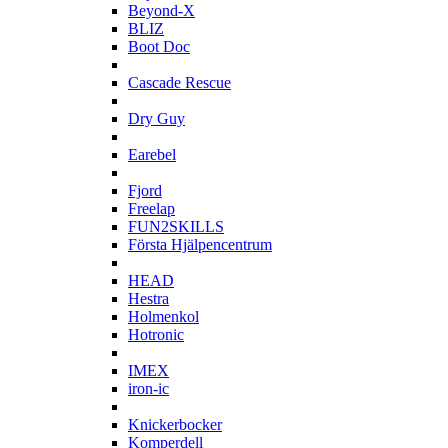
Beyond-X
BLIZ
Boot Doc
C
Cascade Rescue
D
Dry Guy
E
Earebel
F
Fjord
Freelap
FUN2SKILLS
Första Hjälpencentrum
H
HEAD
Hestra
Holmenkol
Hotronic
I
IMEX
iron-ic
K
Knickerbocker
Komperdell