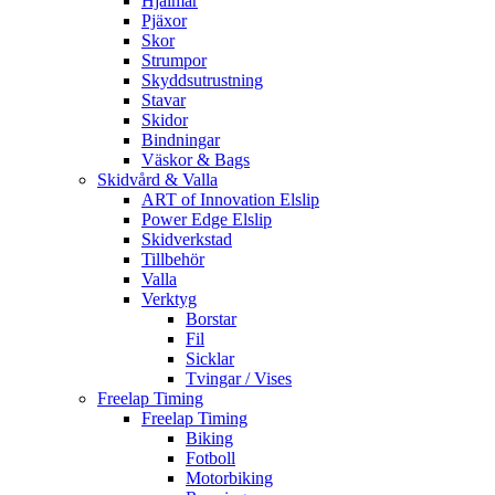
Hjälmar
Pjäxor
Skor
Strumpor
Skyddsutrustning
Stavar
Skidor
Bindningar
Väskor & Bags
Skidvård & Valla
ART of Innovation Elslip
Power Edge Elslip
Skidverkstad
Tillbehör
Valla
Verktyg
Borstar
Fil
Sicklar
Tvingar / Vises
Freelap Timing
Freelap Timing
Biking
Fotboll
Motorbiking