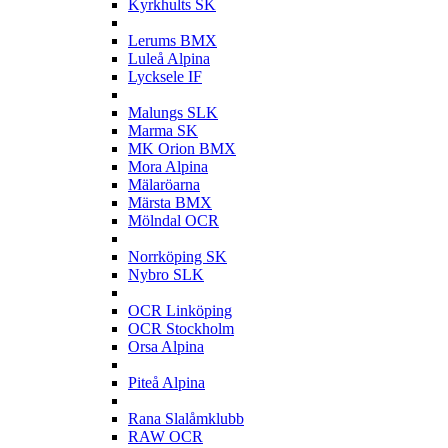
Kyrkhults SK
L
Lerums BMX
Luleå Alpina
Lycksele IF
M
Malungs SLK
Marma SK
MK Orion BMX
Mora Alpina
Mälaröarna
Märsta BMX
Mölndal OCR
N
Norrköping SK
Nybro SLK
O
OCR Linköping
OCR Stockholm
Orsa Alpina
P
Piteå Alpina
R
Rana Slalåmklubb
RAW OCR