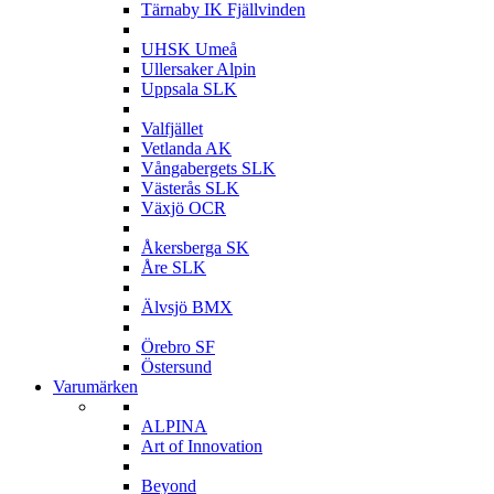
Tärnaby IK Fjällvinden
U
UHSK Umeå
Ullersaker Alpin
Uppsala SLK
V
Valfjället
Vetlanda AK
Vångabergets SLK
Västerås SLK
Växjö OCR
Å
Åkersberga SK
Åre SLK
Ä
Älvsjö BMX
Ö
Örebro SF
Östersund
Varumärken
A
ALPINA
Art of Innovation
B
Beyond