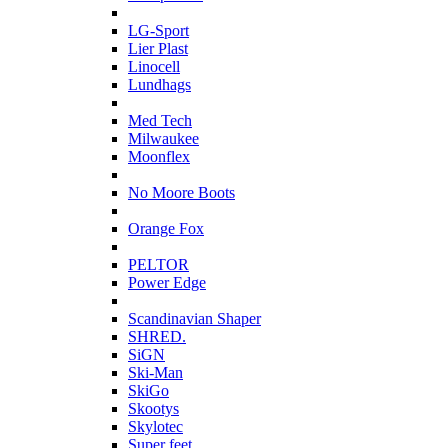
L
LG-Sport
Lier Plast
Linocell
Lundhags
M
Med Tech
Milwaukee
Moonflex
N
No Moore Boots
O
Orange Fox
P
PELTOR
Power Edge
S
Scandinavian Shaper
SHRED.
SiGN
Ski-Man
SkiGo
Skootys
Skylotec
Super feet