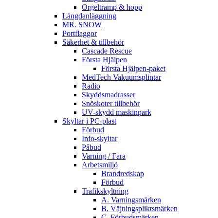
Orgeltramp & hopp
Längdanläggning
MR. SNOW
Portflaggor
Säkerhet & tillbehör
Cascade Rescue
Första Hjälpen
Första Hjälpen-paket
MedTech Vakuumsplintar
Radio
Skyddsmadrasser
Snöskoter tillbehör
UV-skydd maskinpark
Skyltar i PC-plast
Förbud
Info-skyltar
Påbud
Varning / Fara
Arbetsmiljö
Brandredskap
Förbud
Trafikskyltning
A. Varningsmärken
B. Väjningspliktsmärken
C. Förbudsmärken