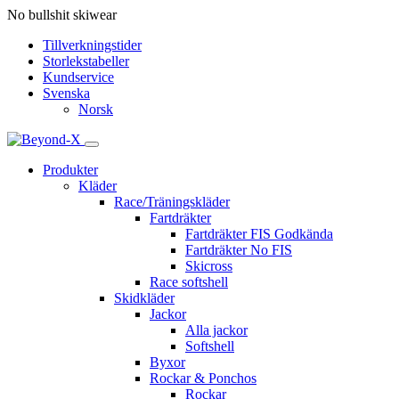
No bullshit skiwear
Tillverkningstider
Storlekstabeller
Kundservice
Svenska
Norsk
Produkter
Kläder
Race/Träningskläder
Fartdräkter
Fartdräkter FIS Godkända
Fartdräkter No FIS
Skicross
Race softshell
Skidkläder
Jackor
Alla jackor
Softshell
Byxor
Rockar & Ponchos
Rockar