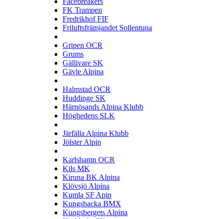
Facebreakers
FK Trampen
Fredrikhof FIF
Friluftsfrämjandet Sollentuna
G
Gripen OCR
Grums
Gällivare SK
Gävle Alpina
H
Halmstad OCR
Huddinge SK
Härnösands Alpina Klubb
Höghedens SLK
J
Järfälla Alpina Klubb
Jölster Alpin
K
Karlshamn OCR
Kils MK
Kiruna BK Alpina
Klövsjö Alpina
Kumla SF Apin
Kungsbacka BMX
Kungsbergets Alpina