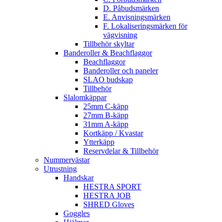
D. Påbudsmärken
E. Anvisningsmärken
F. Lokaliseringsmärken för
vägvisning
Tillbehör skyltar
Banderoller & Beachflaggor
Beachflaggor
Banderoller och paneler
SLAO budskap
Tillbehör
Slalomkäppar
25mm C-käpp
27mm B-käpp
31mm A-käpp
Kortkäpp / Kvastar
Ytterkäpp
Reservdelar & Tillbehör
Nummervästar
Utrustning
Handskar
HESTRA SPORT
HESTRA JOB
SHRED Gloves
Goggles