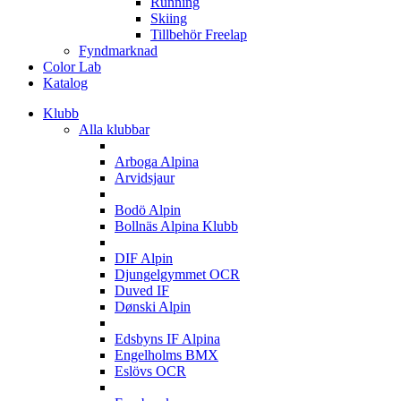
Running
Skiing
Tillbehör Freelap
Fyndmarknad
Color Lab
Katalog
Klubb
Alla klubbar
A
Arboga Alpina
Arvidsjaur
B
Bodö Alpin
Bollnäs Alpina Klubb
D
DIF Alpin
Djungelgymmet OCR
Duved IF
Dønski Alpin
E
Edsbyns IF Alpina
Engelholms BMX
Eslövs OCR
F