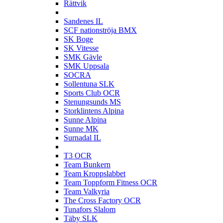
Rättvik
S
Sandenes IL
SCF nationströja BMX
SK Boge
SK Vitesse
SMK Gävle
SMK Uppsala
SOCRA
Sollentuna SLK
Sports Club OCR
Stenungsunds MS
Storklintens Alpina
Sunne Alpina
Sunne MK
Surnadal IL
T
T3 OCR
Team Bunkern
Team Kroppslabbet
Team Toppform Fitness OCR
Team Valkyria
The Cross Factory OCR
Tunafors Slalom
Täby SLK