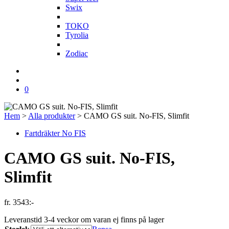
Swix
T
TOKO
Tyrolia
Z
Zodiac
0
Hem
>
Alla produkter
>
CAMO GS suit. No-FIS, Slimfit
Fartdräkter No FIS
CAMO GS suit. No-FIS,
Slimfit
fr.
3543
:-
Leveranstid 3-4 veckor om varan ej finns på lager