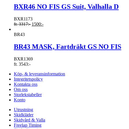
BXR46 NO FIS GS Suit, Valhalla D
BXR1173
fr.
3317
:-
1500
:-
BR43
BR43 MASK, Fartdräkt GS NO FIS
BXR1369
fr.
3543
:-
Köp- & leveransinformation
Integritetspolicy
Kontakta oss
Om oss
Storlekstabeller
Konto
Utrustning
Skidkläder
Skidvård & Valla
Freelap Timing