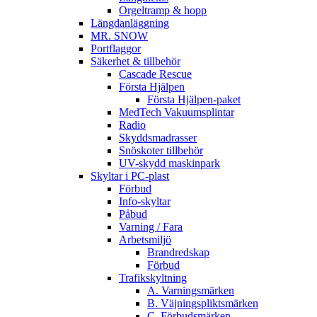
Orgeltramp & hopp
Längdanläggning
MR. SNOW
Portflaggor
Säkerhet & tillbehör
Cascade Rescue
Första Hjälpen
Första Hjälpen-paket
MedTech Vakuumsplintar
Radio
Skyddsmadrasser
Snöskoter tillbehör
UV-skydd maskinpark
Skyltar i PC-plast
Förbud
Info-skyltar
Påbud
Varning / Fara
Arbetsmiljö
Brandredskap
Förbud
Trafikskyltning
A. Varningsmärken
B. Väjningspliktsmärken
C. Förbudsmärken