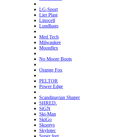
L
LG-Sport
Lier Plast
Linocell
Lundhags
M
Med Tech
Milwaukee
Moonflex
N
No Moore Boots
O
Orange Fox
P
PELTOR
Power Edge
S
Scandinavian Shaper
SHRED.
SiGN
Ski-Man
SkiGo
Skootys
Skylotec
Super feet