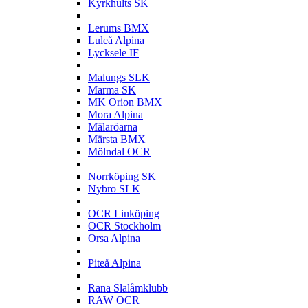
Kyrkhults SK
L
Lerums BMX
Luleå Alpina
Lycksele IF
M
Malungs SLK
Marma SK
MK Orion BMX
Mora Alpina
Mälaröarna
Märsta BMX
Mölndal OCR
N
Norrköping SK
Nybro SLK
O
OCR Linköping
OCR Stockholm
Orsa Alpina
P
Piteå Alpina
R
Rana Slalåmklubb
RAW OCR