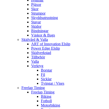
Hjälmar
Pjäxor
Skor
Strumpor
Skyddsutrustning
Stavar
Skidor
Bindningar
Väskor & Bags
Skidvård & Valla
ART of Innovation Elslip
Power Edge Elslip
Skidverkstad
Tillbehör
Valla
Verktyg
Borstar
Fil
Sicklar
Tvingar / Vises
Freelap Timing
Freelap Timing
Biking
Fotboll
Motorbiking