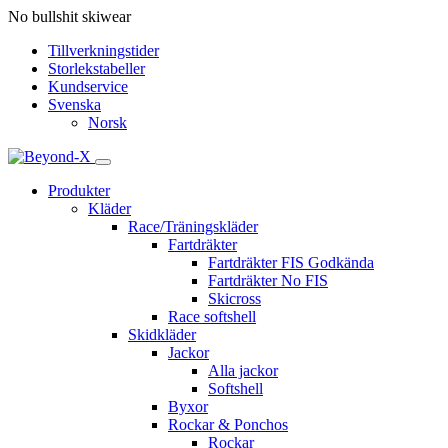
No bullshit skiwear
Tillverkningstider
Storlekstabeller
Kundservice
Svenska
Norsk
Produkter
Kläder
Race/Träningskläder
Fartdräkter
Fartdräkter FIS Godkända
Fartdräkter No FIS
Skicross
Race softshell
Skidkläder
Jackor
Alla jackor
Softshell
Byxor
Rockar & Ponchos
Rockar