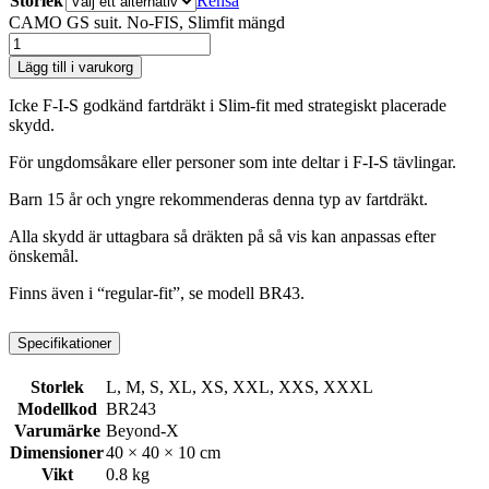
Storlek
Rensa
CAMO GS suit. No-FIS, Slimfit mängd
Lägg till i varukorg
Icke F-I-S godkänd fartdräkt i Slim-fit med strategiskt placerade
skydd.
För ungdomsåkare eller personer som inte deltar i F-I-S tävlingar.
Barn 15 år och yngre rekommenderas denna typ av fartdräkt.
Alla skydd är uttagbara så dräkten på så vis kan anpassas efter
önskemål.
Finns även i “regular-fit”, se modell BR43.
Specifikationer
Storlek
L, M, S, XL, XS, XXL, XXS, XXXL
Modellkod
BR243
Varumärke
Beyond-X
Dimensioner
40 × 40 × 10 cm
Vikt
0.8 kg