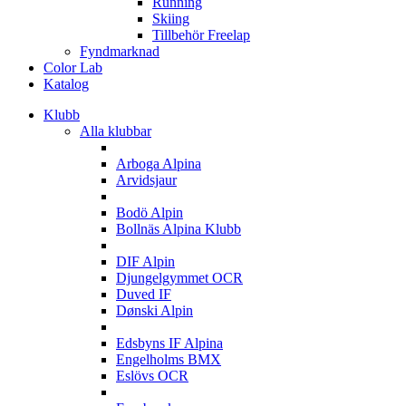
Running
Skiing
Tillbehör Freelap
Fyndmarknad
Color Lab
Katalog
Klubb
Alla klubbar
A
Arboga Alpina
Arvidsjaur
B
Bodö Alpin
Bollnäs Alpina Klubb
D
DIF Alpin
Djungelgymmet OCR
Duved IF
Dønski Alpin
E
Edsbyns IF Alpina
Engelholms BMX
Eslövs OCR
F