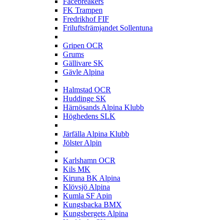
Facebreakers
FK Trampen
Fredrikhof FIF
Friluftsfrämjandet Sollentuna
G
Gripen OCR
Grums
Gällivare SK
Gävle Alpina
H
Halmstad OCR
Huddinge SK
Härnösands Alpina Klubb
Höghedens SLK
J
Järfälla Alpina Klubb
Jölster Alpin
K
Karlshamn OCR
Kils MK
Kiruna BK Alpina
Klövsjö Alpina
Kumla SF Apin
Kungsbacka BMX
Kungsbergets Alpina