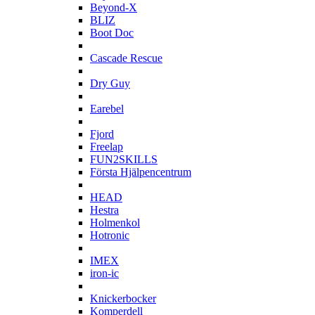
Beyond-X
BLIZ
Boot Doc
C
Cascade Rescue
D
Dry Guy
E
Earebel
F
Fjord
Freelap
FUN2SKILLS
Första Hjälpencentrum
H
HEAD
Hestra
Holmenkol
Hotronic
I
IMEX
iron-ic
K
Knickerbocker
Komperdell