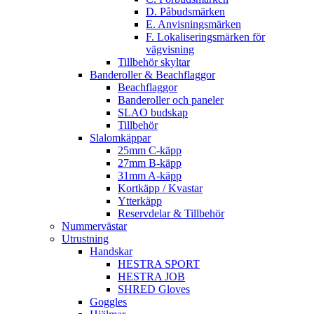
D. Påbudsmärken
E. Anvisningsmärken
F. Lokaliseringsmärken för
vägvisning
Tillbehör skyltar
Banderoller & Beachflaggor
Beachflaggor
Banderoller och paneler
SLAO budskap
Tillbehör
Slalomkäppar
25mm C-käpp
27mm B-käpp
31mm A-käpp
Kortkäpp / Kvastar
Ytterkäpp
Reservdelar & Tillbehör
Nummervästar
Utrustning
Handskar
HESTRA SPORT
HESTRA JOB
SHRED Gloves
Goggles