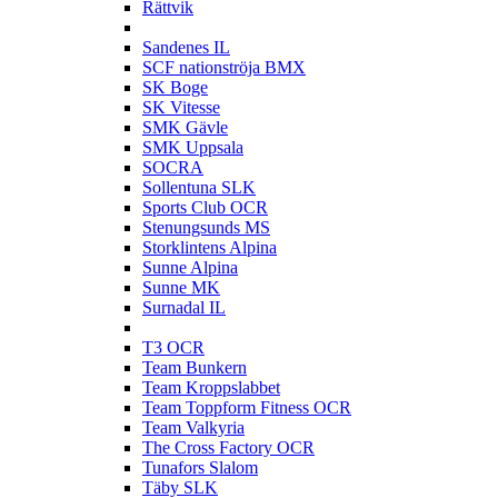
Rättvik
S
Sandenes IL
SCF nationströja BMX
SK Boge
SK Vitesse
SMK Gävle
SMK Uppsala
SOCRA
Sollentuna SLK
Sports Club OCR
Stenungsunds MS
Storklintens Alpina
Sunne Alpina
Sunne MK
Surnadal IL
T
T3 OCR
Team Bunkern
Team Kroppslabbet
Team Toppform Fitness OCR
Team Valkyria
The Cross Factory OCR
Tunafors Slalom
Täby SLK