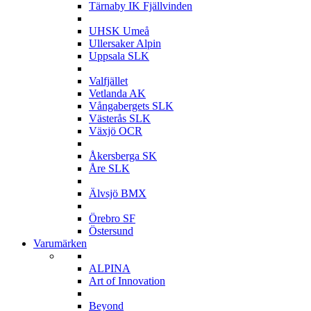
Tärnaby IK Fjällvinden
U
UHSK Umeå
Ullersaker Alpin
Uppsala SLK
V
Valfjället
Vetlanda AK
Vångabergets SLK
Västerås SLK
Växjö OCR
Å
Åkersberga SK
Åre SLK
Ä
Älvsjö BMX
Ö
Örebro SF
Östersund
Varumärken
A
ALPINA
Art of Innovation
B
Beyond