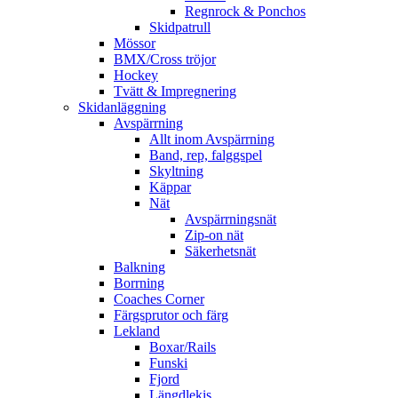
Regnrock & Ponchos
Skidpatrull
Mössor
BMX/Cross tröjor
Hockey
Tvätt & Impregnering
Skidanläggning
Avspärrning
Allt inom Avspärrning
Band, rep, falggspel
Skyltning
Käppar
Nät
Avspärrningsnät
Zip-on nät
Säkerhetsnät
Balkning
Borrning
Coaches Corner
Färgsprutor och färg
Lekland
Boxar/Rails
Funski
Fjord
Längdlekis