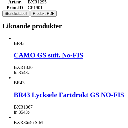
Art.nr.
BXR1295
Print-ID
CP1901
Storlekstabell
Produkt PDF
Liknande produkter
BR43
CAMO GS suit. No-FIS
BXR1336
fr.
3543
:-
BR43
BR43 Lycksele Fartdräkt GS NO-FIS
BXR1367
fr.
3543
:-
BXR36/46 S-M