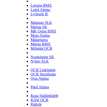
L
Lerums BMX
Luleå Alpina
Lycksele IF
M
Malungs SLK
Marma SK
MK Orion BMX
Mora Alpina
Mälaröarna
Märsta BMX
Mölndal OCR
N
Norrköping SK
Nybro SLK
O
OCR Linköping
OCR Stockholm
Orsa Alpina
P
Piteå Alpina
R
Rana Slalåmklubb
RAW OCR
Rättvik