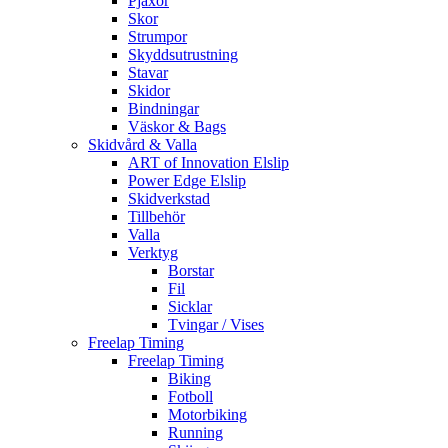
Pjäxor
Skor
Strumpor
Skyddsutrustning
Stavar
Skidor
Bindningar
Väskor & Bags
Skidvård & Valla
ART of Innovation Elslip
Power Edge Elslip
Skidverkstad
Tillbehör
Valla
Verktyg
Borstar
Fil
Sicklar
Tvingar / Vises
Freelap Timing
Freelap Timing
Biking
Fotboll
Motorbiking
Running