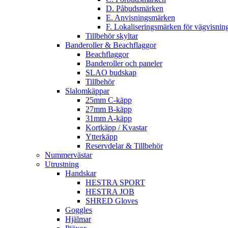
D. Påbudsmärken
E. Anvisningsmärken
F. Lokaliseringsmärken för vägvisnin
Tillbehör skyltar
Banderoller & Beachflaggor
Beachflaggor
Banderoller och paneler
SLAO budskap
Tillbehör
Slalomkäppar
25mm C-käpp
27mm B-käpp
31mm A-käpp
Kortkäpp / Kvastar
Ytterkäpp
Reservdelar & Tillbehör
Nummervästar
Utrustning
Handskar
HESTRA SPORT
HESTRA JOB
SHRED Gloves
Goggles
Hjälmar