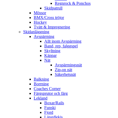
Regnrock & Ponchos
Skidpatrull
Mössor
BMX/Cross tröjor
Hockey
Tvätt & Impregnering
Skidanläggning
Avspärrning
Allt inom Avspärrning
Band, rep, falggspel
Skyltning
Käppar
Nät
Avspärrningsnät
Zip-on nät
Säkerhetsnät
Balkning
Borrning
Coaches Corner
Färgsprutor och färg
Lekland
Boxar/Rails
Funski
Fjord
Längdlekis