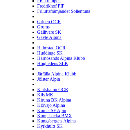
FK Trampen
Fredrikhof FIF
Friluftsfrämjandet Sollentuna
G
Gripen OCR
Grums
Gällivare SK
Gävle Alpina
H
Halmstad OCR
Huddinge SK
Härnösands Alpina Klubb
Höghedens SLK
J
Järfälla Alpina Klubb
Jölster Alpin
K
Karlshamn OCR
Kils MK
Kiruna BK Alpina
Klövsjö Alpina
Kumla SF Apin
Kungsbacka BMX
Kungsbergets Alpina
Kyrkhults SK