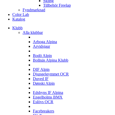
Skiing
Tillbehör Freelap
Fyndmarknad
Color Lab
Katalog
Klubb
Alla klubbar
A
Arboga Alpina
Arvidsjaur
B
Bodö Alpin
Bollnäs Alpina Klubb
D
DIF Alpin
Djungelgymmet OCR
Duved IF
Dønski Alpin
E
Edsbyns IF Alpina
Engelholms BMX
Eslövs OCR
F
Facebreakers