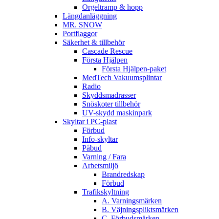
Orgeltramp & hopp
Längdanläggning
MR. SNOW
Portflaggor
Säkerhet & tillbehör
Cascade Rescue
Första Hjälpen
Första Hjälpen-paket
MedTech Vakuumsplintar
Radio
Skyddsmadrasser
Snöskoter tillbehör
UV-skydd maskinpark
Skyltar i PC-plast
Förbud
Info-skyltar
Påbud
Varning / Fara
Arbetsmiljö
Brandredskap
Förbud
Trafikskyltning
A. Varningsmärken
B. Väjningspliktsmärken
C. Förbudsmärken