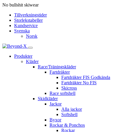
No bullshit skiwear
Tillverkningstider
Storlekstabeller
Kundservice
Svenska
Norsk
Produkter
Kläder
Race/Träningskläder
Fartdräkter
Fartdräkter FIS Godkända
Fartdräkter No FIS
Skicross
Race softshell
Skidkläder
Jackor
Alla jackor
Softshell
Byxor
Rockar & Ponchos
Rockar