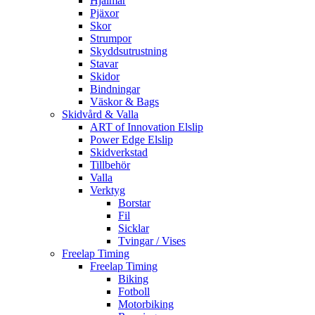
Hjälmar
Pjäxor
Skor
Strumpor
Skyddsutrustning
Stavar
Skidor
Bindningar
Väskor & Bags
Skidvård & Valla
ART of Innovation Elslip
Power Edge Elslip
Skidverkstad
Tillbehör
Valla
Verktyg
Borstar
Fil
Sicklar
Tvingar / Vises
Freelap Timing
Freelap Timing
Biking
Fotboll
Motorbiking