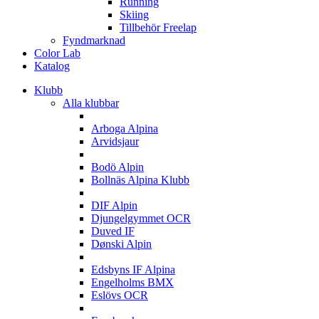
Running
Skiing
Tillbehör Freelap
Fyndmarknad
Color Lab
Katalog
Klubb
Alla klubbar
A
Arboga Alpina
Arvidsjaur
B
Bodö Alpin
Bollnäs Alpina Klubb
D
DIF Alpin
Djungelgymmet OCR
Duved IF
Dønski Alpin
E
Edsbyns IF Alpina
Engelholms BMX
Eslövs OCR
F