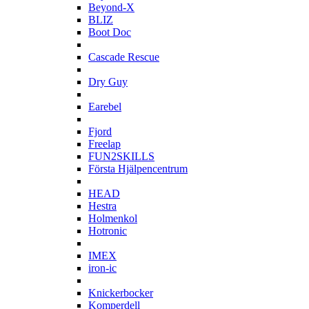
Beyond-X
BLIZ
Boot Doc
C
Cascade Rescue
D
Dry Guy
E
Earebel
F
Fjord
Freelap
FUN2SKILLS
Första Hjälpencentrum
H
HEAD
Hestra
Holmenkol
Hotronic
I
IMEX
iron-ic
K
Knickerbocker
Komperdell