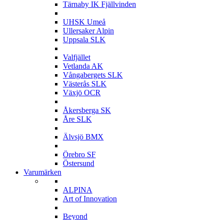
Tärnaby IK Fjällvinden
U
UHSK Umeå
Ullersaker Alpin
Uppsala SLK
V
Valfjället
Vetlanda AK
Vångabergets SLK
Västerås SLK
Växjö OCR
Å
Åkersberga SK
Åre SLK
Ä
Älvsjö BMX
Ö
Örebro SF
Östersund
Varumärken
A
ALPINA
Art of Innovation
B
Beyond