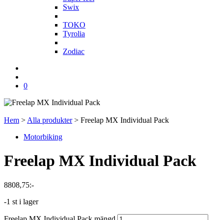
Swix
T
TOKO
Tyrolia
Z
Zodiac
0
Hem
>
Alla produkter
>
Freelap MX Individual Pack
Motorbiking
Freelap MX Individual Pack
8808,75
:-
-1 st i lager
Freelap MX Individual Pack mängd