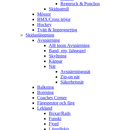
Regnrock & Ponchos
Skidpatrull
Mössor
BMX/Cross tröjor
Hockey
Tvätt & Impregnering
Skidanläggning
Avspärrning
Allt inom Avspärrning
Band, rep, falggspel
Skyltning
Käppar
Nät
Avspärrningsnät
Zip-on nät
Säkerhetsnät
Balkning
Borrning
Coaches Corner
Färgsprutor och färg
Lekland
Boxar/Rails
Funski
Fjord
Längdlekis