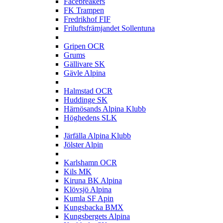
Facebreakers
FK Trampen
Fredrikhof FIF
Friluftsfrämjandet Sollentuna
G
Gripen OCR
Grums
Gällivare SK
Gävle Alpina
H
Halmstad OCR
Huddinge SK
Härnösands Alpina Klubb
Höghedens SLK
J
Järfälla Alpina Klubb
Jölster Alpin
K
Karlshamn OCR
Kils MK
Kiruna BK Alpina
Klövsjö Alpina
Kumla SF Apin
Kungsbacka BMX
Kungsbergets Alpina