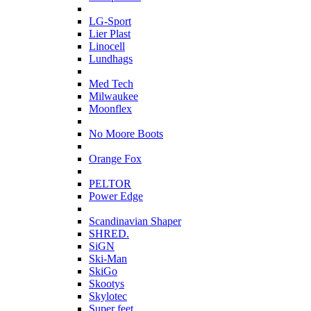
L
LG-Sport
Lier Plast
Linocell
Lundhags
M
Med Tech
Milwaukee
Moonflex
N
No Moore Boots
O
Orange Fox
P
PELTOR
Power Edge
S
Scandinavian Shaper
SHRED.
SiGN
Ski-Man
SkiGo
Skootys
Skylotec
Super feet