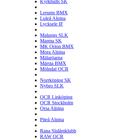
Kyrkhults SK
L
Lerums BMX
Luleå Alpina
Lycksele IF
M
Malungs SLK
Marma SK
MK Orion BMX
Mora Alpina
Mälaröarna
Märsta BMX
Mölndal OCR
N
Norrköping SK
Nybro SLK
O
OCR Linköping
OCR Stockholm
Orsa Alpina
P
Piteå Alpina
R
Rana Slalåmklubb
RAW OCR