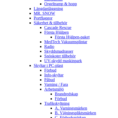
Orgeltramp & hopp
Längdanläggning
MR. SNOW
Portflaggor
Säkerhet & tillbehör
Cascade Rescue
Första Hjälpen
Första Hjälpen-paket
MedTech Vakuumsplintar
Radio
Skyddsmadrasser
Snöskoter tillbehör
UV-skydd maskinpark
Skyltar i PC-plast
Förbud
Info-skyltar
Påbud
Varning / Fara
Arbetsmiljö
Brandredskap
Förbud
Trafikskyltning
A. Varningsmärken
B. Väjningspliktsmärken
C. Förbudsmärken