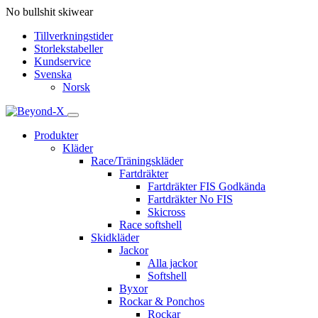
No bullshit skiwear
Tillverkningstider
Storlekstabeller
Kundservice
Svenska
Norsk
Produkter
Kläder
Race/Träningskläder
Fartdräkter
Fartdräkter FIS Godkända
Fartdräkter No FIS
Skicross
Race softshell
Skidkläder
Jackor
Alla jackor
Softshell
Byxor
Rockar & Ponchos
Rockar