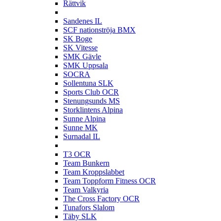
Rättvik
S
Sandenes IL
SCF nationströja BMX
SK Boge
SK Vitesse
SMK Gävle
SMK Uppsala
SOCRA
Sollentuna SLK
Sports Club OCR
Stenungsunds MS
Storklintens Alpina
Sunne Alpina
Sunne MK
Surnadal IL
T
T3 OCR
Team Bunkern
Team Kroppslabbet
Team Toppform Fitness OCR
Team Valkyria
The Cross Factory OCR
Tunafors Slalom
Täby SLK