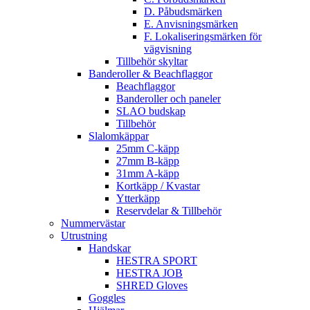
D. Påbudsmärken
E. Anvisningsmärken
F. Lokaliseringsmärken för
vägvisning
Tillbehör skyltar
Banderoller & Beachflaggor
Beachflaggor
Banderoller och paneler
SLAO budskap
Tillbehör
Slalomkäppar
25mm C-käpp
27mm B-käpp
31mm A-käpp
Kortkäpp / Kvastar
Ytterkäpp
Reservdelar & Tillbehör
Nummervästar
Utrustning
Handskar
HESTRA SPORT
HESTRA JOB
SHRED Gloves
Goggles