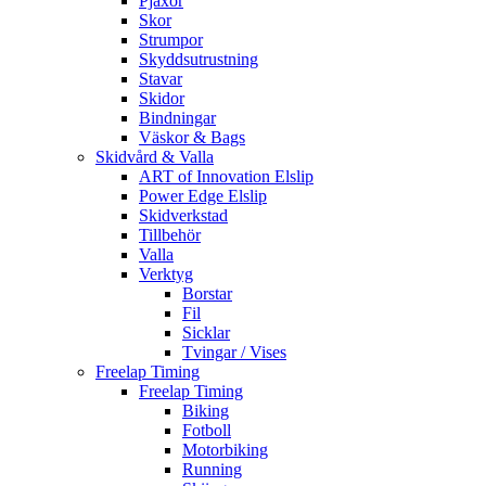
Pjäxor
Skor
Strumpor
Skyddsutrustning
Stavar
Skidor
Bindningar
Väskor & Bags
Skidvård & Valla
ART of Innovation Elslip
Power Edge Elslip
Skidverkstad
Tillbehör
Valla
Verktyg
Borstar
Fil
Sicklar
Tvingar / Vises
Freelap Timing
Freelap Timing
Biking
Fotboll
Motorbiking
Running