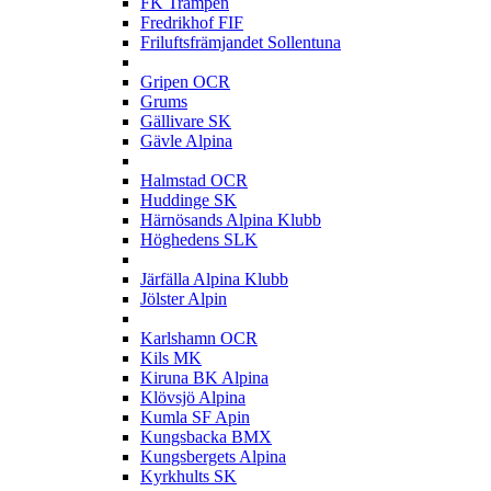
FK Trampen
Fredrikhof FIF
Friluftsfrämjandet Sollentuna
G
Gripen OCR
Grums
Gällivare SK
Gävle Alpina
H
Halmstad OCR
Huddinge SK
Härnösands Alpina Klubb
Höghedens SLK
J
Järfälla Alpina Klubb
Jölster Alpin
K
Karlshamn OCR
Kils MK
Kiruna BK Alpina
Klövsjö Alpina
Kumla SF Apin
Kungsbacka BMX
Kungsbergets Alpina
Kyrkhults SK