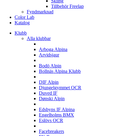
Skiing
Tillbehör Freelap
Fyndmarknad
Color Lab
Katalog
Klubb
Alla klubbar
A
Arboga Alpina
Arvidsjaur
B
Bodö Alpin
Bollnäs Alpina Klubb
D
DIF Alpin
Djungelgymmet OCR
Duved IF
Dønski Alpin
E
Edsbyns IF Alpina
Engelholms BMX
Eslövs OCR
F
Facebreakers