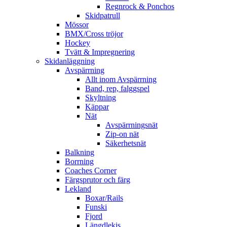
Regnrock & Ponchos
Skidpatrull
Mössor
BMX/Cross tröjor
Hockey
Tvätt & Impregnering
Skidanläggning
Avspärrning
Allt inom Avspärrning
Band, rep, falggspel
Skyltning
Käppar
Nät
Avspärrningsnät
Zip-on nät
Säkerhetsnät
Balkning
Borrning
Coaches Corner
Färgsprutor och färg
Lekland
Boxar/Rails
Funski
Fjord
Längdlekis