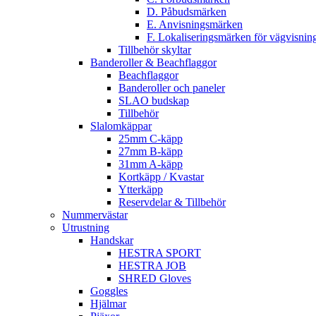
D. Påbudsmärken
E. Anvisningsmärken
F. Lokaliseringsmärken för vägvisnin
Tillbehör skyltar
Banderoller & Beachflaggor
Beachflaggor
Banderoller och paneler
SLAO budskap
Tillbehör
Slalomkäppar
25mm C-käpp
27mm B-käpp
31mm A-käpp
Kortkäpp / Kvastar
Ytterkäpp
Reservdelar & Tillbehör
Nummervästar
Utrustning
Handskar
HESTRA SPORT
HESTRA JOB
SHRED Gloves
Goggles
Hjälmar