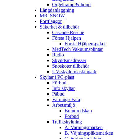
Orgeltramp & hopp
Längdanläggning
MR. SNOW
Portflaggor
Säkerhet & tillbehör
Cascade Rescue
Första Hjälpen
Första Hjälpen-paket
MedTech Vakuumsplintar
Radio
Skyddsmadrasser
Snöskoter tillbehör
UV-skydd maskinpark
Skyltar i PC-plast
Förbud
Info-skyltar
Påbud
Varning / Fara
Arbetsmiljö
Brandredskap
Förbud
Trafikskyltning
A. Varningsmärken
B. Väjningspliktsmärken
C. Förbudsmärken