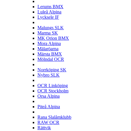
L
Lerums BMX
Luleå Alpina
Lycksele IF
M
Malungs SLK
Marma SK
MK Orion BMX
Mora Alpina
Mälaröarna
Märsta BMX
Mölndal OCR
N
Norrköping SK
Nybro SLK
O
OCR Linköping
OCR Stockholm
Orsa Alpina
P
Piteå Alpina
R
Rana Slalåmklubb
RAW OCR
Rättvik