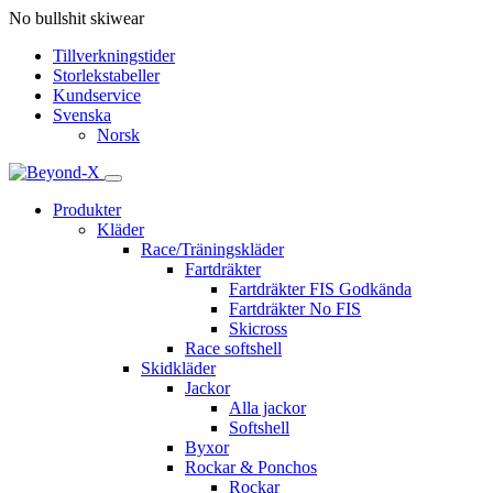
No bullshit skiwear
Tillverkningstider
Storlekstabeller
Kundservice
Svenska
Norsk
Produkter
Kläder
Race/Träningskläder
Fartdräkter
Fartdräkter FIS Godkända
Fartdräkter No FIS
Skicross
Race softshell
Skidkläder
Jackor
Alla jackor
Softshell
Byxor
Rockar & Ponchos
Rockar