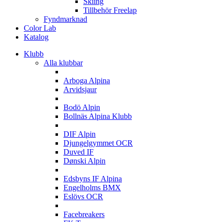
Skiing
Tillbehör Freelap
Fyndmarknad
Color Lab
Katalog
Klubb
Alla klubbar
A
Arboga Alpina
Arvidsjaur
B
Bodö Alpin
Bollnäs Alpina Klubb
D
DIF Alpin
Djungelgymmet OCR
Duved IF
Dønski Alpin
E
Edsbyns IF Alpina
Engelholms BMX
Eslövs OCR
F
Facebreakers