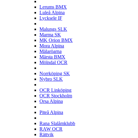
L
Lerums BMX
Luleå Alpina
Lycksele IF
M
Malungs SLK
Marma SK
MK Orion BMX
Mora Alpina
Mälaröarna
Märsta BMX
Mölndal OCR
N
Norrköping SK
Nybro SLK
O
OCR Linköping
OCR Stockholm
Orsa Alpina
P
Piteå Alpina
R
Rana Slalåmklubb
RAW OCR
Rättvik