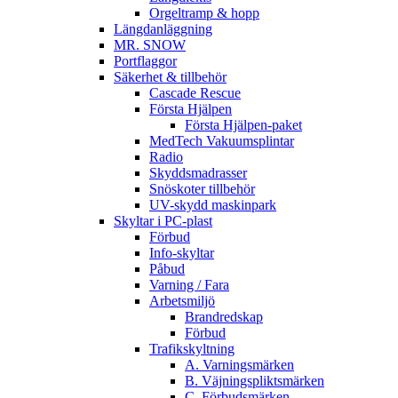
Orgeltramp & hopp
Längdanläggning
MR. SNOW
Portflaggor
Säkerhet & tillbehör
Cascade Rescue
Första Hjälpen
Första Hjälpen-paket
MedTech Vakuumsplintar
Radio
Skyddsmadrasser
Snöskoter tillbehör
UV-skydd maskinpark
Skyltar i PC-plast
Förbud
Info-skyltar
Påbud
Varning / Fara
Arbetsmiljö
Brandredskap
Förbud
Trafikskyltning
A. Varningsmärken
B. Väjningspliktsmärken
C. Förbudsmärken