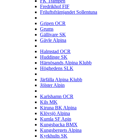
FK Trampen
Fredrikhof FIF
Friluftsfrämjandet Sollentuna
G
Gripen OCR
Grums
Gällivare SK
Gävle Alpina
H
Halmstad OCR
Huddinge SK
Härnösands Alpina Klubb
Höghedens SLK
J
Järfälla Alpina Klubb
Jölster Alpin
K
Karlshamn OCR
Kils MK
Kiruna BK Alpina
Klövsjö Alpina
Kumla SF Apin
Kungsbacka BMX
Kungsbergets Alpina
Kyrkhults SK