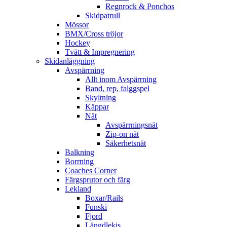
Regnrock & Ponchos
Skidpatrull
Mössor
BMX/Cross tröjor
Hockey
Tvätt & Impregnering
Skidanläggning
Avspärrning
Allt inom Avspärrning
Band, rep, falggspel
Skyltning
Käppar
Nät
Avspärrningsnät
Zip-on nät
Säkerhetsnät
Balkning
Borrning
Coaches Corner
Färgsprutor och färg
Lekland
Boxar/Rails
Funski
Fjord
Längdlekis