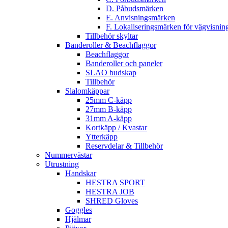
D. Påbudsmärken
E. Anvisningsmärken
F. Lokaliseringsmärken för vägvisnin
Tillbehör skyltar
Banderoller & Beachflaggor
Beachflaggor
Banderoller och paneler
SLAO budskap
Tillbehör
Slalomkäppar
25mm C-käpp
27mm B-käpp
31mm A-käpp
Kortkäpp / Kvastar
Ytterkäpp
Reservdelar & Tillbehör
Nummervästar
Utrustning
Handskar
HESTRA SPORT
HESTRA JOB
SHRED Gloves
Goggles
Hjälmar