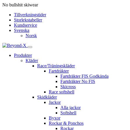
No bullshit skiwear
Tillverkningstider
Storlekstabeller
Kundservice
Svenska
Norsk
Produkter
Kläder
Race/Träningskläder
Fartdräkter
Fartdräkter FIS Godkända
Fartdräkter No FIS
Skicross
Race softshell
Skidkläder
Jackor
Alla jackor
Softshell
Byxor
Rockar & Ponchos
Rockar