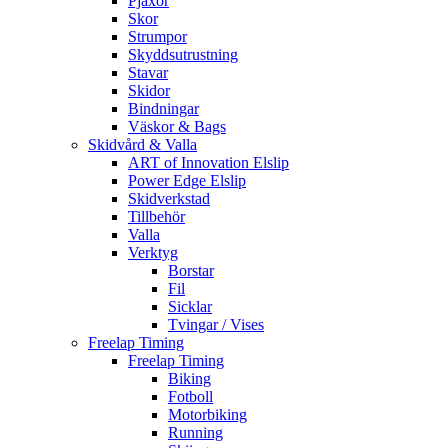
Pjäxor
Skor
Strumpor
Skyddsutrustning
Stavar
Skidor
Bindningar
Väskor & Bags
Skidvård & Valla
ART of Innovation Elslip
Power Edge Elslip
Skidverkstad
Tillbehör
Valla
Verktyg
Borstar
Fil
Sicklar
Tvingar / Vises
Freelap Timing
Freelap Timing
Biking
Fotboll
Motorbiking
Running